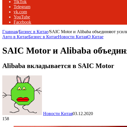
TikTok
Telegram
vk.com
YouTube
Facebook
Главная
/
Бизнес в Китае
/
SAIC Motor и Alibaba объединяют усили
Авто в Китае
Бизнес в Китае
Новости Китая
О Китае
SAIC Motor и Alibaba объедин
Alibaba вкладывается в SAIC Motor
Новости Китая
03.12.2020
158