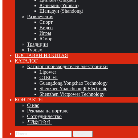
Юньнань (Yunnan)
Шаньдун (Shandong)
Развлечения
Спорт
Видео
Игры
Юмор
Традиции
Туризм
ПОСТАВКИ ИЗ КИТАЯ
КАТАЛОГ
Каталог производителей электроники
Lipower
CTECHI
Guangdong Yongchao Technology
Shenzhen Yuanchuangli Electronic
Shenzhen Victpower Technology
КОНТАКТЫ
О нас
Реклама на портале
Сотрудничество
与我们合作
Поиск...