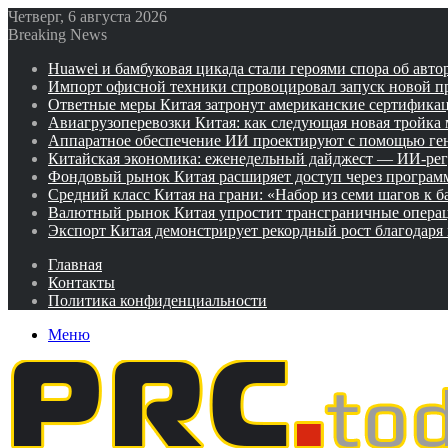
Четверг, 6 августа 2026
Breaking News
Huawei и бамбуковая цикада стали героями спора об авто
Импорт офисной техники спровоцировал запуск новой п
Ответные меры Китая затронут американские сертифика
Авиагрузоперевозки Китая: как следующая новая тройка
Аппаратное обеспечение ИИ проектируют с помощью ге
Китайская экономика: еженедельный дайджест — ИИ-рег
Фондовый рынок Китая расширяет доступ через программ
Средний класс Китая на грани: «Набор из семи шагов к 
Валютный рынок Китая упростит трансграничные операц
Экспорт Китая демонстрирует рекордный рост благодаря
Главная
Контакты
Политика конфиденциальности
Меню