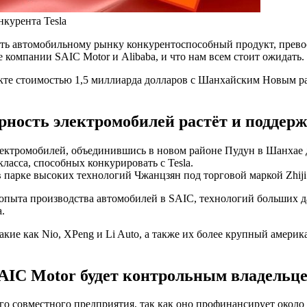
нкурента Tesla
ить автомобильному рынку конкурентоспособный продукт, прево
компании SAIC Motor и Alibaba, и что нам всем стоит ожидать.
екте стоимостью 1,5 миллиарда долларов с Шанхайским Новым 
ность электромобилей растёт и поддер
лектромобилей, объединившись в новом районе Пудун в Шанхае 
ласса, способных конкурировать с Tesla.
 парке высоких технологий Чжанцзян под торговой маркой Zhiji 
 опыта производства автомобилей в SAIC, технологий больших д
.
акие как Nio, XPeng и Li Auto, а также их более крупный америк
AIC Motor будет контрольным владельц
ого совместного предприятия, так как оно профинансирует около