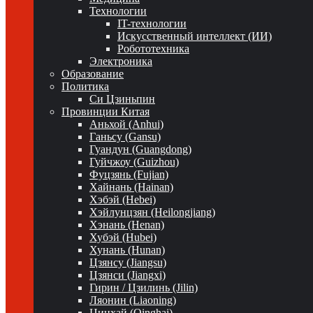
Технологии
IT-технологии
Искусственный интеллект (ИИ)
Робототехника
Электроника
Образование
Политика
Си Цзиньпин
Провинции Китая
Аньхой (Anhui)
Ганьсу (Gansu)
Гуандун (Guangdong)
Гуйчжоу (Guizhou)
Фуцзянь (Fujian)
Хайнань (Hainan)
Хэбэй (Hebei)
Хэйлунцзян (Heilongjiang)
Хэнань (Henan)
Хубэй (Hubei)
Хунань (Hunan)
Цзянсу (Jiangsu)
Цзянси (Jiangxi)
Гирин / Цзилинь (Jilin)
Ляонин (Liaoning)
Цинхай (Qinghai)