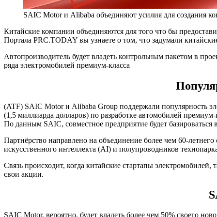
SAIC Motor и Alibaba объединяют усилия для создания ко
Китайские компании объединяются для того что бы предостав
Портала PRC.TODAY вы узнаете о том, что задумали китайские 
Автопроизводитель будет владеть контрольным пакетом в про
ряда электромобилей премиум-класса
Популяр
(ATF) SAIC Motor и Alibaba Group поддержали популярность э
(1,5 миллиарда долларов) по разработке автомобилей премиум-к
По данным SAIC, совместное предприятие будет базироваться в
Партнёрство направлено на объединение более чем 60-летнего
искусственного интеллекта (AI) и полупроводников технопарка
Связь происходит, когда китайские стартапы электромобилей, т
свои акции.
S
SAIC Motor, вероятно, будет владеть более чем 50% своего нов