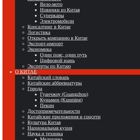
Вело-мото
Новинки из Китая
Суперкары
Электромобили
Консалтинг в Китае
Логистика
Открыть компанию в Китае
Экспорт-импорт
Экономика
Один пояс, один путь
Цифровой юань
Эксперты по Китаю
О КИТАЕ
Китайский словарь
Китайские аббревиатуры
Города
Гуанчжоу (Guangzhou)
Куньмин (Kunming)
Пекин
Достопримечательности
Китайские приложения и соцсети
Культура Китая
Национальная кухня
Наука и техника
Медицина