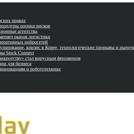
рских правах
роцедуры оценки рисков
ционные агентства
 меняет рынок логистики
неративных нейросетей
улирование, кризис в Корее, технологические прорывы и рыно
ы Stock Connect
банкротству» стал вирусным феноменом
ии для бизнеса
 инновациям и робототехнике