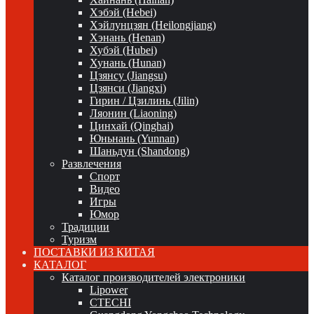
Хэбэй (Hebei)
Хэйлунцзян (Heilongjiang)
Хэнань (Henan)
Хубэй (Hubei)
Хунань (Hunan)
Цзянсу (Jiangsu)
Цзянси (Jiangxi)
Гирин / Цзилинь (Jilin)
Ляонин (Liaoning)
Цинхай (Qinghai)
Юньнань (Yunnan)
Шаньдун (Shandong)
Развлечения
Спорт
Видео
Игры
Юмор
Традиции
Туризм
ПОСТАВКИ ИЗ КИТАЯ
КАТАЛОГ
Каталог производителей электроники
Lipower
CTECHI