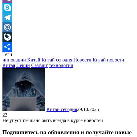
Viber
Skype
Telegram
Mail.Ru
LiveJournal
Теги
Отправить
инновации
Китай
Китай сегодня
Новости Китай
новости
Китая
Пекин
Саммит
технологии
Китай сегодня
29.10.2025
22
Не упустите шанс быть всегда в курсе новостей
Подпишитесь на обновления и получайте новые