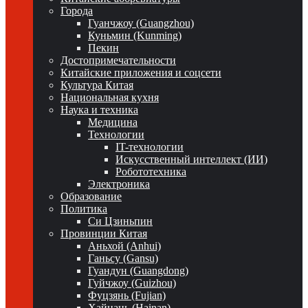
Города
Гуанчжоу (Guangzhou)
Куньмин (Kunming)
Пекин
Достопримечательности
Китайские приложения и соцсети
Культура Китая
Национальная кухня
Наука и техника
Медицина
Технологии
IT-технологии
Искусственный интеллект (ИИ)
Робототехника
Электроника
Образование
Политика
Си Цзиньпин
Провинции Китая
Аньхой (Anhui)
Ганьсу (Gansu)
Гуандун (Guangdong)
Гуйчжоу (Guizhou)
Фуцзянь (Fujian)
Хайнань (Hainan)