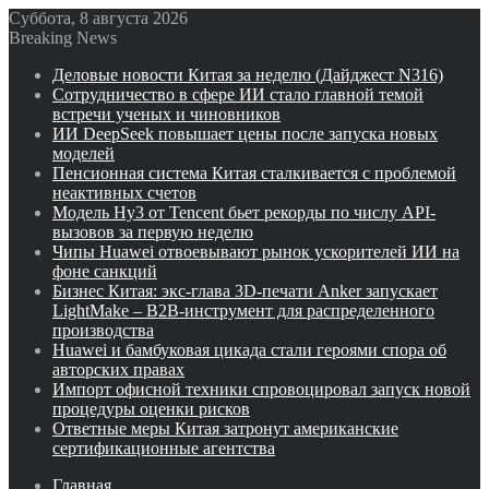
Суббота, 8 августа 2026
Breaking News
Деловые новости Китая за неделю (Дайджест N316)
Сотрудничество в сфере ИИ стало главной темой
встречи ученых и чиновников
ИИ DeepSeek повышает цены после запуска новых
моделей
Пенсионная система Китая сталкивается с проблемой
неактивных счетов
Модель Hy3 от Tencent бьет рекорды по числу API-
вызовов за первую неделю
Чипы Huawei отвоевывают рынок ускорителей ИИ на
фоне санкций
Бизнес Китая: экс-глава 3D-печати Anker запускает
LightMake – B2B-инструмент для распределенного
производства
Huawei и бамбуковая цикада стали героями спора об
авторских правах
Импорт офисной техники спровоцировал запуск новой
процедуры оценки рисков
Ответные меры Китая затронут американские
сертификационные агентства
Главная