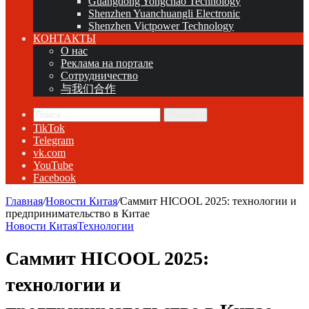
Guangdong Yongchao Technology
Shenzhen Yuanchuangli Electronic
Shenzhen Victpower Technology
КОНТАКТЫ
О нас
Реклама на портале
Сотрудничество
与我们合作
Поиск...
TikTok
Telegram
vk.com
YouTube
Facebook
Главная
/
Новости Китая
/
Саммит HICOOL 2025: технологии и
предпринимательство в Китае
Новости Китая
Технологии
Саммит HICOOL 2025:
технологии и