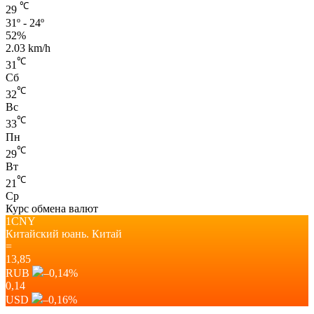
℃
29
31º - 24º
52%
2.03 km/h
℃
31
Сб
℃
32
Вс
℃
33
Пн
℃
29
Вт
℃
21
Ср
Курс обмена валют
1CNY
Китайский юань.
Китай
=
13,85
RUB
–0,14
%
0,14
USD
–0,16
%