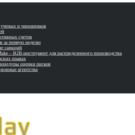
и ученых и чиновников
ей
активных счетов
ов за первую неделю
не санкций
tMake – B2B-инструмент для распределенного производства
рских правах
роцедуры оценки рисков
ционные агентства