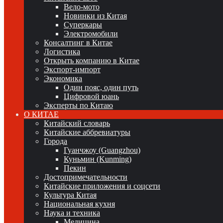
Вело-мото
Новинки из Китая
Суперкары
Электромобили
Консалтинг в Китае
Логистика
Открыть компанию в Китае
Экспорт-импорт
Экономика
Один пояс, один путь
Цифровой юань
Эксперты по Китаю
О КИТАЕ
Китайский словарь
Китайские аббревиатуры
Города
Гуанчжоу (Guangzhou)
Куньмин (Kunming)
Пекин
Достопримечательности
Китайские приложения и соцсети
Культура Китая
Национальная кухня
Наука и техника
Медицина