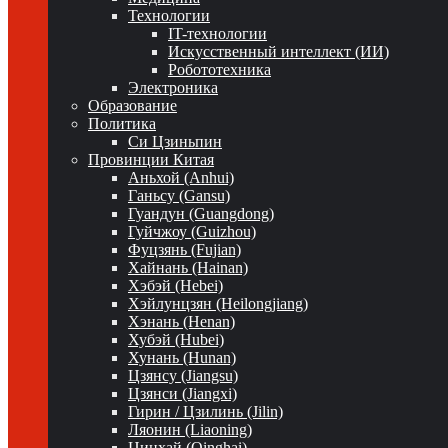
Технологии
IT-технологии
Искусственный интеллект (ИИ)
Робототехника
Электроника
Образование
Политика
Си Цзиньпин
Провинции Китая
Аньхой (Anhui)
Ганьсу (Gansu)
Гуандун (Guangdong)
Гуйчжоу (Guizhou)
Фуцзянь (Fujian)
Хайнань (Hainan)
Хэбэй (Hebei)
Хэйлунцзян (Heilongjiang)
Хэнань (Henan)
Хубэй (Hubei)
Хунань (Hunan)
Цзянсу (Jiangsu)
Цзянси (Jiangxi)
Гирин / Цзилинь (Jilin)
Ляонин (Liaoning)
Цинхай (Qinghai)