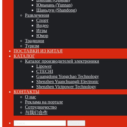
Юньнань (Yunnan)
Шаньдун (Shandong)
Развлечения
Спорт
Видео
Игры
Юмор
Традиции
Туризм
ПОСТАВКИ ИЗ КИТАЯ
КАТАЛОГ
Каталог производителей электроники
Lipower
CTECHI
Guangdong Yongchao Technology
Shenzhen Yuanchuangli Electronic
Shenzhen Victpower Technology
КОНТАКТЫ
О нас
Реклама на портале
Сотрудничество
与我们合作
Поиск...