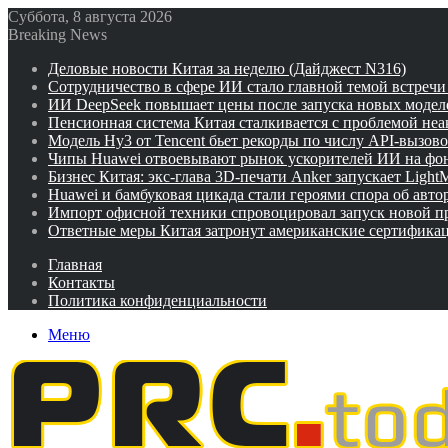
Суббота, 8 августа 2026
Breaking News
Деловые новости Китая за неделю (Дайджест N316)
Сотрудничество в сфере ИИ стало главной темой встреч
ИИ DeepSeek повышает цены после запуска новых модел
Пенсионная система Китая сталкивается с проблемой не
Модель Hy3 от Tencent бьет рекорды по числу API-вызов
Чипы Huawei отвоевывают рынок ускорителей ИИ на фо
Бизнес Китая: экс-глава 3D-печати Anker запускает Ligh
Huawei и бамбуковая цикада стали героями спора об авто
Импорт офисной техники спровоцировал запуск новой п
Ответные меры Китая затронут американские сертифика
Главная
Контакты
Политика конфиденциальности
Меню