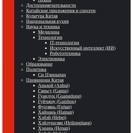
Достопримечательности
Китайские приложения и соцсети
Культура Китая
Национальная кухня
Наука и техника
Медицина
Технологии
IT-технологии
Искусственный интеллект (ИИ)
Робототехника
Электроника
Образование
Политика
Си Цзиньпин
Провинции Китая
Аньхой (Anhui)
Ганьсу (Gansu)
Гуандун (Guangdong)
Гуйчжоу (Guizhou)
Фуцзянь (Fujian)
Хайнань (Hainan)
Хэбэй (Hebei)
Хэйлунцзян (Heilongjiang)
Хэнань (Henan)