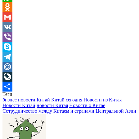
WhatsApp
Odnoklassniki
Gmail
VK
Viber
Skype
Telegram
Mail.Ru
LiveJournal
Теги
Отправить
бизнес новости
Китай
Китай сегодня
Новости из Китая
Новости Китай
новости Китая
Новости о Китае
Сотрудничество между Китаем и странами Центральной Азии