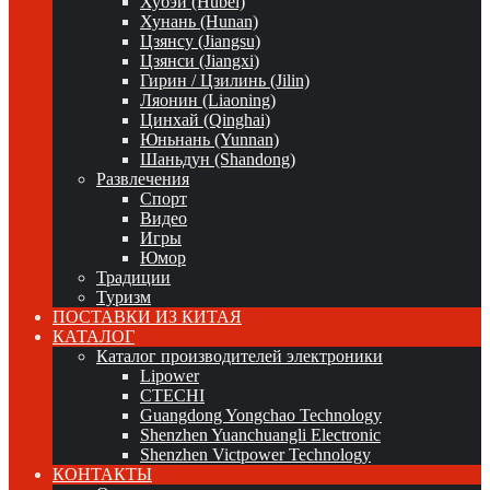
Хубэй (Hubei)
Хунань (Hunan)
Цзянсу (Jiangsu)
Цзянси (Jiangxi)
Гирин / Цзилинь (Jilin)
Ляонин (Liaoning)
Цинхай (Qinghai)
Юньнань (Yunnan)
Шаньдун (Shandong)
Развлечения
Спорт
Видео
Игры
Юмор
Традиции
Туризм
ПОСТАВКИ ИЗ КИТАЯ
КАТАЛОГ
Каталог производителей электроники
Lipower
CTECHI
Guangdong Yongchao Technology
Shenzhen Yuanchuangli Electronic
Shenzhen Victpower Technology
КОНТАКТЫ