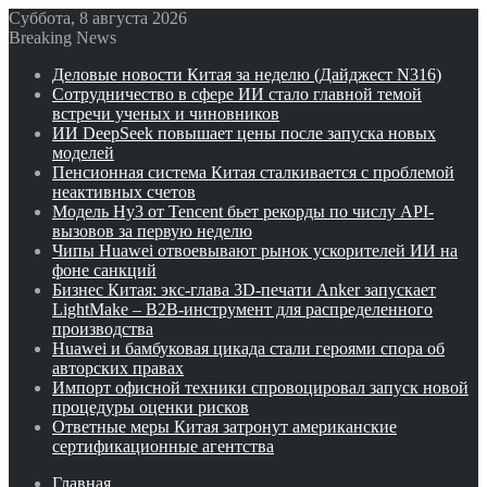
Суббота, 8 августа 2026
Breaking News
Деловые новости Китая за неделю (Дайджест N316)
Сотрудничество в сфере ИИ стало главной темой
встречи ученых и чиновников
ИИ DeepSeek повышает цены после запуска новых
моделей
Пенсионная система Китая сталкивается с проблемой
неактивных счетов
Модель Hy3 от Tencent бьет рекорды по числу API-
вызовов за первую неделю
Чипы Huawei отвоевывают рынок ускорителей ИИ на
фоне санкций
Бизнес Китая: экс-глава 3D-печати Anker запускает
LightMake – B2B-инструмент для распределенного
производства
Huawei и бамбуковая цикада стали героями спора об
авторских правах
Импорт офисной техники спровоцировал запуск новой
процедуры оценки рисков
Ответные меры Китая затронут американские
сертификационные агентства
Главная