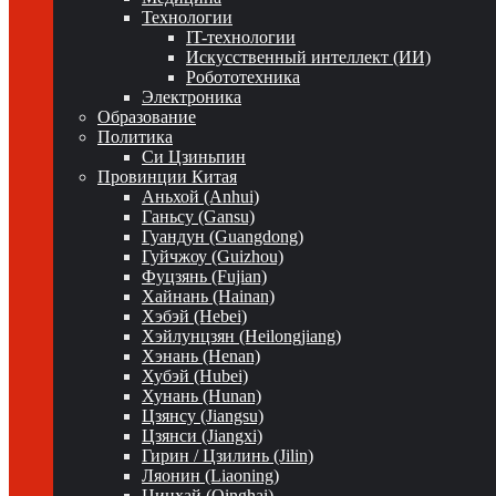
Технологии
IT-технологии
Искусственный интеллект (ИИ)
Робототехника
Электроника
Образование
Политика
Си Цзиньпин
Провинции Китая
Аньхой (Anhui)
Ганьсу (Gansu)
Гуандун (Guangdong)
Гуйчжоу (Guizhou)
Фуцзянь (Fujian)
Хайнань (Hainan)
Хэбэй (Hebei)
Хэйлунцзян (Heilongjiang)
Хэнань (Henan)
Хубэй (Hubei)
Хунань (Hunan)
Цзянсу (Jiangsu)
Цзянси (Jiangxi)
Гирин / Цзилинь (Jilin)
Ляонин (Liaoning)
Цинхай (Qinghai)