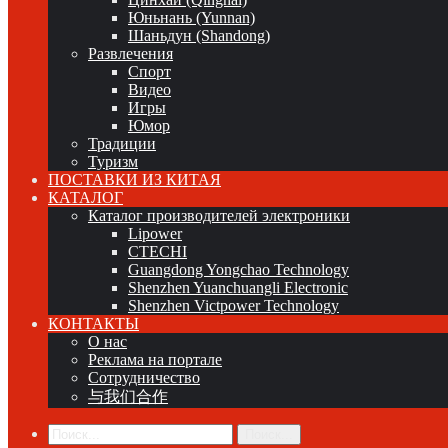
Юньнань (Yunnan)
Шаньдун (Shandong)
Развлечения
Спорт
Видео
Игры
Юмор
Традиции
Туризм
ПОСТАВКИ ИЗ КИТАЯ
КАТАЛОГ
Каталог производителей электроники
Lipower
CTECHI
Guangdong Yongchao Technology
Shenzhen Yuanchuangli Electronic
Shenzhen Victpower Technology
КОНТАКТЫ
О нас
Реклама на портале
Сотрудничество
与我们合作
Поиск...