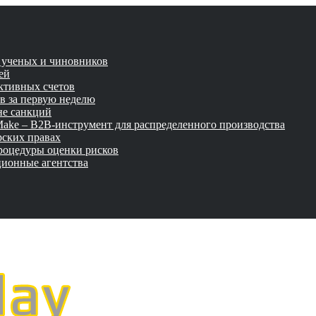
и ученых и чиновников
ей
активных счетов
ов за первую неделю
не санкций
tMake – B2B-инструмент для распределенного производства
рских правах
роцедуры оценки рисков
ционные агентства