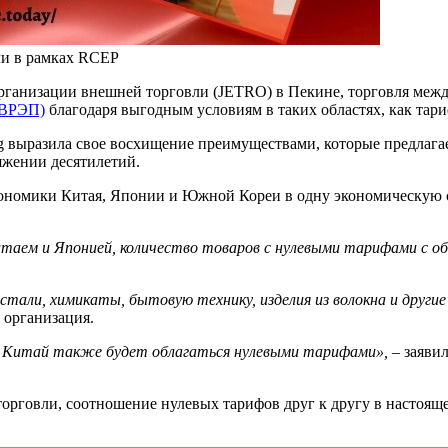
ли в рамках RCEP
ганизации внешней торговли (JETRO) в Пекине, торговля межд
(ВРЭП)
благодаря выгодным условиям в таких областях, как тар
ing выразила свое восхищение преимуществами, которые предлаг
яжении десятилетий.
кономики Китая, Японии и Южной Кореи в одну экономическую с
ем и Японией, количество товаров с нулевыми тарифами с об
стали, химикаты, бытовую технику, изделия из волокна и други
 организация.
в в Китай также будет облагаться нулевыми тарифами»,
– заявил
рговли, соотношение нулевых тарифов друг к другу в настояще