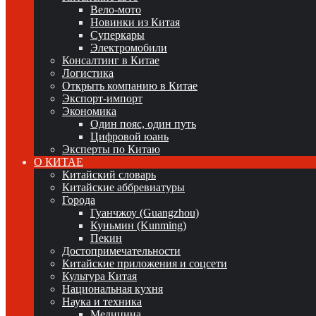
Вело-мото
Новинки из Китая
Суперкары
Электромобили
Консалтинг в Китае
Логистика
Открыть компанию в Китае
Экспорт-импорт
Экономика
Один пояс, один путь
Цифровой юань
Эксперты по Китаю
О КИТАЕ
Китайский словарь
Китайские аббревиатуры
Города
Гуанчжоу (Guangzhou)
Куньмин (Kunming)
Пекин
Достопримечательности
Китайские приложения и соцсети
Культура Китая
Национальная кухня
Наука и техника
Медицина