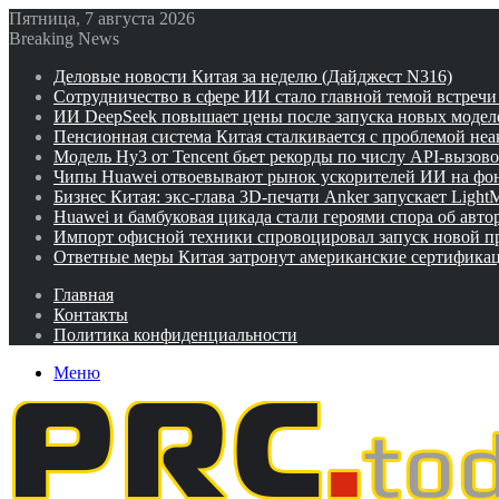
Пятница, 7 августа 2026
Breaking News
Деловые новости Китая за неделю (Дайджест N316)
Сотрудничество в сфере ИИ стало главной темой встреч
ИИ DeepSeek повышает цены после запуска новых модел
Пенсионная система Китая сталкивается с проблемой не
Модель Hy3 от Tencent бьет рекорды по числу API-вызов
Чипы Huawei отвоевывают рынок ускорителей ИИ на фо
Бизнес Китая: экс-глава 3D-печати Anker запускает Ligh
Huawei и бамбуковая цикада стали героями спора об авто
Импорт офисной техники спровоцировал запуск новой п
Ответные меры Китая затронут американские сертифика
Главная
Контакты
Политика конфиденциальности
Меню