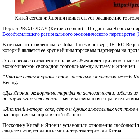
Китай сегодня: Япония приветствует расширение торгов
Портал PRC.TODAY (Китай сегодня) – По данным Японской ор
Всеобъемлющего регионального экономического партнерства 
В письме, отправленном в Global Times в четверг, JETRO Beij
который является ее крупнейшим торговым партнером на прот
Это торговое соглашение впервые объединяет три основные э
экономической свободной торговле между Китаем и Японией.
“Что касается торговли промышленными товарами между Кита
Beijing.
«Для Японии экспортные тарифы на автозапчасти, изделия из 
пользу многим областям»
– заявила связанная с правительством
«Японский экспорт саке, сётю и других алкогольных напитко
расширения экспорта в этой области.
Поскольку Китай и Япония установили отношения свободной то
свидетельствуют данные министерства торговли Китая.