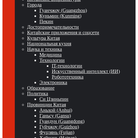
Города
Гуанчжоу (Guangzhou)
Куньмин (Kunming)
Пекин
Достопримечательности
Китайские приложения и соцсети
Культура Китая
Национальная кухня
Наука и техника
Медицина
Технологии
IT-технологии
Искусственный интеллект (ИИ)
Робототехника
Электроника
Образование
Политика
Си Цзиньпин
Провинции Китая
Аньхой (Anhui)
Ганьсу (Gansu)
Гуандун (Guangdong)
Гуйчжоу (Guizhou)
Фуцзянь (Fujian)
Хайнань (Hainan)