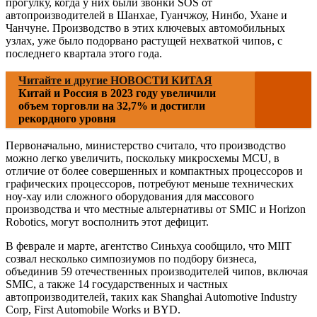
прогулку, когда у них были звонки SOS от
автопроизводителей в Шанхае, Гуанчжоу, Нинбо, Ухане и
Чанчуне. Производство в этих ключевых автомобильных
узлах, уже было подорвано растущей нехваткой чипов, с
последнего квартала этого года.
Читайте и другие НОВОСТИ КИТАЯ
Китай и Россия в 2023 году увеличили
объем торговли на 32,7% и достигли
рекордного уровня
Первоначально, министерство считало, что производство
можно легко увеличить, поскольку микросхемы MCU, в
отличие от более совершенных и компактных процессоров и
графических процессоров, потребуют меньше технических
ноу-хау или сложного оборудования для массового
производства и что местные альтернативы от SMIC и Horizon
Robotics, могут восполнить этот дефицит.
В феврале и марте, агентство Синьхуа сообщило, что MIIT
созвал несколько симпозиумов по подбору бизнеса,
объединив 59 отечественных производителей чипов, включая
SMIC, а также 14 государственных и частных
автопроизводителей, таких как Shanghai Automotive Industry
Corp, First Automobile Works и BYD.