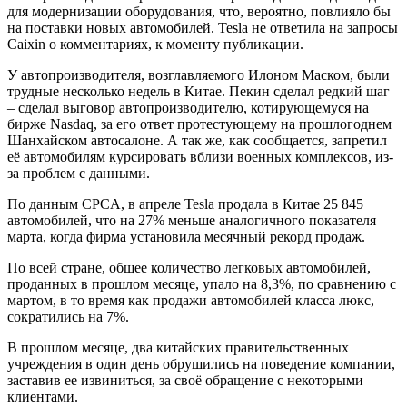
для модернизации оборудования, что, вероятно, повлияло бы
на поставки новых автомобилей. Tesla не ответила на запросы
Caixin о комментариях, к моменту публикации.
У автопроизводителя, возглавляемого Илоном Маском, были
трудные несколько недель в Китае. Пекин сделал редкий шаг
– сделал выговор автопроизводителю, котирующемуся на
бирже Nasdaq, за его ответ протестующему на прошлогоднем
Шанхайском автосалоне. А так же, как сообщается, запретил
её автомобилям курсировать вблизи военных комплексов, из-
за проблем с данными.
По данным CPCA, в апреле Tesla продала в Китае 25 845
автомобилей, что на 27% меньше аналогичного показателя
марта, когда фирма установила месячный рекорд продаж.
По всей стране, общее количество легковых автомобилей,
проданных в прошлом месяце, упало на 8,3%, по сравнению с
мартом, в то время как продажи автомобилей класса люкс,
сократились на 7%.
В прошлом месяце, два китайских правительственных
учреждения в один день обрушились на поведение компании,
заставив ее извиниться, за своё обращение с некоторыми
клиентами.