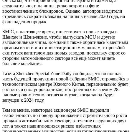
Он сказал, что мировой спрос на телефоны и гаджеты, а
следовательно, и на чипы, резко возрос на фоне
восстановленных блокировок. Однако, автопроизводители
стремились сократить заказы на чипы в начале 2020 года, на
фоне падения продаж.
SMIC, в настоящее время, инвестирует в новые заводы в
Шанхае и Шэньчжэне, чтобы выпускать MCU и другие
автомобильные чипы. Компания также обратилась к местным
органам власти и их инвестиционным машинам, с просьбой
скинуться капиталом для новых заводов, поскольку спрос со
стороны автомобильного сектора всё ещё может видеть
большие колебания.
Газета Shenzhen Special Zone Daily сообщила, что основная
часть будущей продукции новой фабрики SMIC, строящейся в
технологическом центре Южного Китая, первоначально будет
состоять из полупроводников, построенных на зрелом 28-
нанометровом технологическом узле, когда завод будет
запущен к 2024 году.
Тем не менее, некоторые акционеры SMIC выразили
озабоченность по поводу продолжения стремительного роста
продаж в автомобильном секторе, в течение следующих двух
лет, а также надвигающихся рисков избыточных
производственных мощностей, если автопроизводители снова