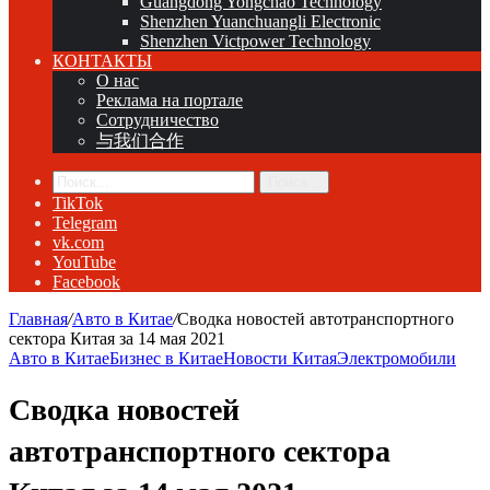
Guangdong Yongchao Technology
Shenzhen Yuanchuangli Electronic
Shenzhen Victpower Technology
КОНТАКТЫ
О нас
Реклама на портале
Сотрудничество
与我们合作
Поиск...
TikTok
Telegram
vk.com
YouTube
Facebook
Главная
/
Авто в Китае
/
Сводка новостей автотранспортного
сектора Китая за 14 мая 2021
Авто в Китае
Бизнес в Китае
Новости Китая
Электромобили
Сводка новостей
автотранспортного сектора