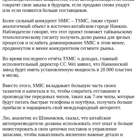
сократят свои заказы в будущем, если продажи снова упадут
или если появится больше поставщиков.
Более сильный конкурент SMIC – TSMC, также строит
аналогичный объект в восточно-китайском городе Нанкин.
Наблюдатели говорят, что этот проект поможет тайваньскому
технологическому гиганту получить долю рынка для зрелых
процессов и ослабить доминирование SMIC в этом менее,
продвинутом и менее конкурентном сегменте рынка.
Во время последнего отчёта TSMC о доходах, главный
исполнительный директор CC Wei заявил, что Нанкинский
завод будет иметь установленную мощность в 20 000 пластин
в месяц.
Вместо этого, SMIC вкладывает большую часть своих
талантов и капитала в то, чтобы сократить отставание в
производстве передовых чипов, таких как 7-нм чипы, которые
будут питать быстрые телефоны и ноутбуки, получать больше
прибыли и наращивать свой международный авторитет.
Лю, аналитик из Шэньчжэня, сказал, что китайские
автопроизводители должны использовать этот опыт и больше
инвестировать в свои цепочки поставок и управление
запасами, чтобы накапливать жизненно важные детали и