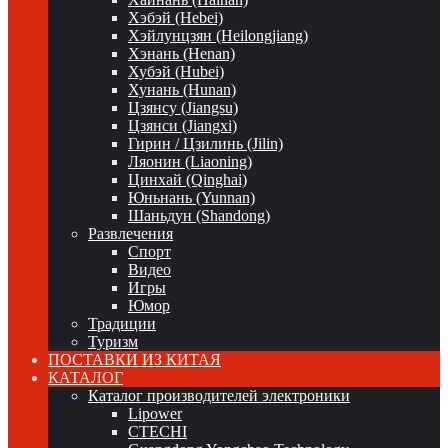
Хэбэй (Hebei)
Хэйлунцзян (Heilongjiang)
Хэнань (Henan)
Хубэй (Hubei)
Хунань (Hunan)
Цзянсу (Jiangsu)
Цзянси (Jiangxi)
Гирин / Цзилинь (Jilin)
Ляонин (Liaoning)
Цинхай (Qinghai)
Юньнань (Yunnan)
Шаньдун (Shandong)
Развлечения
Спорт
Видео
Игры
Юмор
Традиции
Туризм
ПОСТАВКИ ИЗ КИТАЯ
КАТАЛОГ
Каталог производителей электроники
Lipower
CTECHI