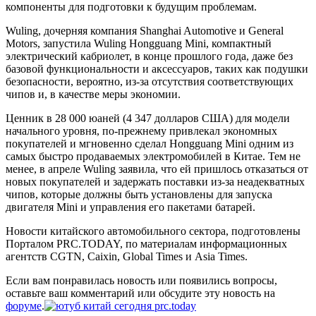
компоненты для подготовки к будущим проблемам.
Wuling, дочерняя компания Shanghai Automotive и General
Motors, запустила Wuling Hongguang Mini, компактный
электрический кабриолет, в конце прошлого года, даже без
базовой функциональности и аксессуаров, таких как подушки
безопасности, вероятно, из-за отсутствия соответствующих
чипов и, в качестве меры экономии.
Ценник в 28 000 юаней (4 347 долларов США) для модели
начального уровня, по-прежнему привлекал экономных
покупателей и мгновенно сделал Hongguang Mini одним из
самых быстро продаваемых электромобилей в Китае. Тем не
менее, в апреле Wuling заявила, что ей пришлось отказаться от
новых покупателей и задержать поставки из-за неадекватных
чипов, которые должны быть установлены для запуска
двигателя Mini и управления его пакетами батарей.
Новости китайского автомобильного сектора, подготовлены
Порталом PRC.TODAY, по материалам информационных
агентств CGTN, Caixin, Global Times и Asia Times.
Если вам понравилась новость или появились вопросы,
оставьте ваш комментарий или обсудите эту новость на
форуме
.