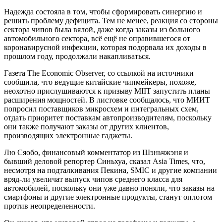
Надежда состояла в том, чтобы сформировать синергию и
решить проблему дефицита. Тем не менее, реакция со стороны
сектора чипов была вялой, даже когда заказы из больного
автомобильного сектора, всё ещё не оправившегося от
коронавирусной инфекции, которая подорвала их доходы в
прошлом году, продолжали накапливаться.
Газета The Economic Observer, со ссылкой на источники
сообщила, что ведущие китайские чипмейкеры, похоже,
неохотно прислушиваются к призыву MIIT запустить планы
расширения мощностей. В листовке сообщалось, что МИИТ
попросил поставщиков микросхем и интегральных схем,
отдать приоритет поставкам автопроизводителям, поскольку
они также получают заказы от других клиентов,
производящих электронные гаджеты.
Лю Сяобо, финансовый комментатор из Шэньчжэня и
бывший деловой репортер Синьхуа, сказал Asia Times, что,
несмотря на подталкивания Пекина, SMIC и другие компании
вряд-ли увеличат выпуск чипов среднего класса для
автомобилей, поскольку они уже давно поняли, что заказы на
смартфоны и другие электронные продукты, станут оплотом
против неопределенности.