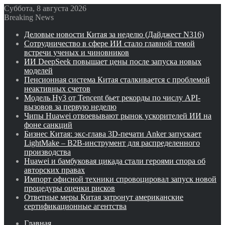
Суббота, 8 августа 2026
Breaking News
Деловые новости Китая за неделю (Дайджест N316)
Сотрудничество в сфере ИИ стало главной темой
встречи ученых и чиновников
ИИ DeepSeek повышает цены после запуска новых
моделей
Пенсионная система Китая сталкивается с проблемой
неактивных счетов
Модель Hy3 от Tencent бьет рекорды по числу API-
вызовов за первую неделю
Чипы Huawei отвоевывают рынок ускорителей ИИ на
фоне санкций
Бизнес Китая: экс-глава 3D-печати Anker запускает
LightMake – B2B-инструмент для распределенного
производства
Huawei и бамбуковая цикада стали героями спора об
авторских правах
Импорт офисной техники спровоцировал запуск новой
процедуры оценки рисков
Ответные меры Китая затронут американские
сертификационные агентства
Главная