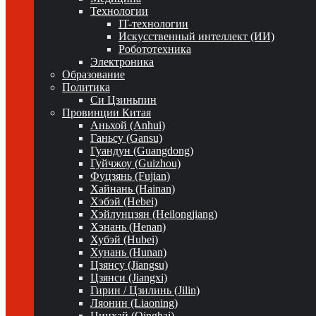
Технологии
IT-технологии
Искусственный интеллект (ИИ)
Робототехника
Электроника
Образование
Политика
Си Цзиньпин
Провинции Китая
Аньхой (Anhui)
Ганьсу (Gansu)
Гуандун (Guangdong)
Гуйчжоу (Guizhou)
Фуцзянь (Fujian)
Хайнань (Hainan)
Хэбэй (Hebei)
Хэйлунцзян (Heilongjiang)
Хэнань (Henan)
Хубэй (Hubei)
Хунань (Hunan)
Цзянсу (Jiangsu)
Цзянси (Jiangxi)
Гирин / Цзилинь (Jilin)
Ляонин (Liaoning)
Цинхай (Qinghai)