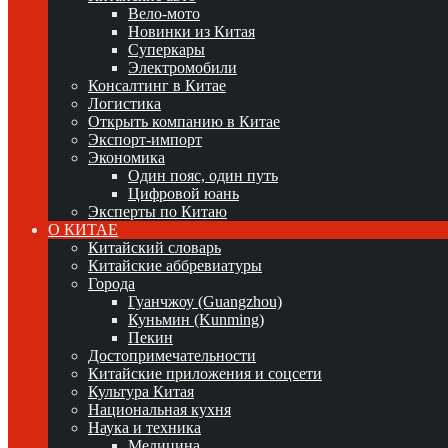
Вело-мото
Новинки из Китая
Суперкары
Электромобили
Консалтинг в Китае
Логистика
Открыть компанию в Китае
Экспорт-импорт
Экономика
Один пояс, один путь
Цифровой юань
Эксперты по Китаю
О КИТАЕ
Китайский словарь
Китайские аббревиатуры
Города
Гуанчжоу (Guangzhou)
Куньмин (Kunming)
Пекин
Достопримечательности
Китайские приложения и соцсети
Культура Китая
Национальная кухня
Наука и техника
Медицина