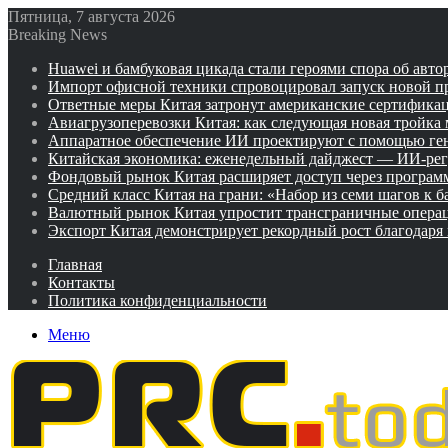
Пятница, 7 августа 2026
Breaking News
Huawei и бамбуковая цикада стали героями спора об авто
Импорт офисной техники спровоцировал запуск новой п
Ответные меры Китая затронут американские сертифика
Авиагрузоперевозки Китая: как следующая новая тройка
Аппаратное обеспечение ИИ проектируют с помощью ге
Китайская экономика: еженедельный дайджест — ИИ-рег
Фондовый рынок Китая расширяет доступ через программ
Средний класс Китая на грани: «Набор из семи шагов к 
Валютный рынок Китая упростит трансграничные операц
Экспорт Китая демонстрирует рекордный рост благодаря
Главная
Контакты
Политика конфиденциальности
Меню