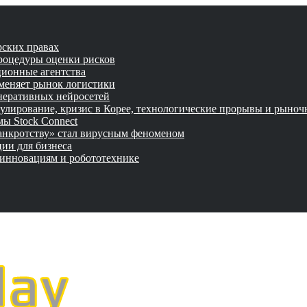
рских правах
роцедуры оценки рисков
ционные агентства
 меняет рынок логистики
неративных нейросетей
улирование, кризис в Корее, технологические прорывы и рыно
ы Stock Connect
банкротству» стал вирусным феноменом
ии для бизнеса
 инновациям и робототехнике