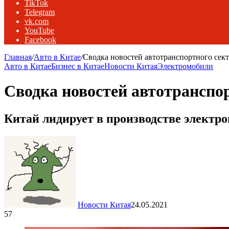
TikTok
Telegram
vk.com
YouTube
Facebook
Главная
/
Авто в Китае
/
Сводка новостей автотранспортного сект
Авто в Китае
Бизнес в Китае
Новости Китая
Электромобили
Сводка новостей автотранспор
Китай лидирует в производстве электр
Новости Китая
24.05.2021
57