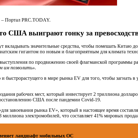
й – Портал PRC.TODAY.
что США выиграют гонку за превосходст
т вкладывать значительные средства, чтобы помешать Китаю д
зиатским гигантом по новым и благоприятным для климата техн
я выступления по продвижению своей флагманской программы ра
м им позволить».
 и быстрорастущего в мире рынка EV для того, чтобы загнать в
дания рабочих мест, который инвестирует 2 триллиона долларов
восстановлению США после пандемии Covid-19.
«для завоевания рынка EV», который в настоящее время составля
,3 миллиона электромобилей, что составляет 41% мировых прода
меняет ландшафт мобильных ОС