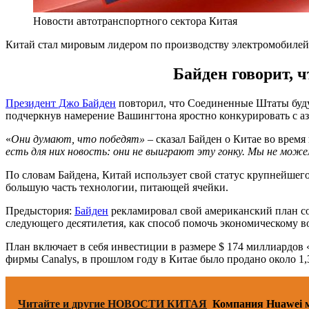
Новости автотранспортного сектора Китая
Китай стал мировым лидером по производству электромобиле
Байден говорит, 
Президент Джо Байден
повторил, что Соединенные Штаты буду
подчеркнув намерение Вашингтона яростно конкурировать с а
«
Они думают, что победят»
– сказал Байден о Китае во врем
есть для них новость: они не выиграют эту гонку. Мы не може
По словам Байдена, Китай использует свой статус крупнейшего
большую часть технологии, питающей ячейки.
Предыстория:
Байден
рекламировал свой американский план соз
следующего десятилетия, как способ помочь экономическому 
План включает в себя инвестиции в размере $ 174 миллиардов 
фирмы Canalys, в прошлом году в Китае было продано около 1
Читайте и другие НОВОСТИ КИТАЯ
Компания Huawei 