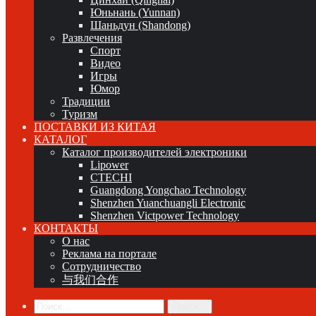
Юньнань (Yunnan)
Шаньдун (Shandong)
Развлечения
Спорт
Видео
Игры
Юмор
Традиции
Туризм
ПОСТАВКИ ИЗ КИТАЯ
КАТАЛОГ
Каталог производителей электроники
Lipower
CTECHI
Guangdong Yongchao Technology
Shenzhen Yuanchuangli Electronic
Shenzhen Victpower Technology
КОНТАКТЫ
О нас
Реклама на портале
Сотрудничество
与我们合作
Поиск...