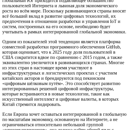
глобальный Юг приходится подавляющее большинство
пользователей Интернета и львиная доля экономического
роста во всём мире. Поскольку развивающиеся страны вносят
всё больший вклад в развитие цифровых технологий, их
предпочтения в отношении разработки и управления IoT и
систем, построенных на его основе, необходимо будет
учитывать в рамках интегрированной глобальной экономики.
Одним из показателей этой тенденции является платформа
совместной разработки программного обеспечения GitHub,
которая оценивает, что к 2025 году доля пользователей в
США сократится вдвое по сравнению с 2015 годом, а также
эквивалентно увеличится в развивающихся странах. Многие
из этих стран в настоящее время участвуют в
инфраструктурных и логистических проектах с участием
китайских акторов и брендируются под пекинским
«цифровым шёлковым путём». Это способствует развитию
интегрированных решений цифровой инфраструктуры,
которые встраиваются в новые технологии, такие как
искусственный интеллект и цифровые валюты, в которых
Китай стремится лидировать.
Если Европа хочет оставаться интегрированной в глобальную
по масштабам экономику, основанную на Интернете, а не
ограничиваться относительно небольшой группой
«единомышленников», она должна найти общий язык с