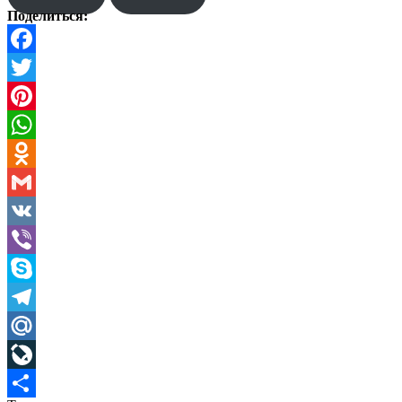
Поделиться:
Facebook
Twitter
Pinterest
WhatsApp
Odnoklassniki
Gmail
VK
Viber
Skype
Telegram
Mail.Ru
LiveJournal