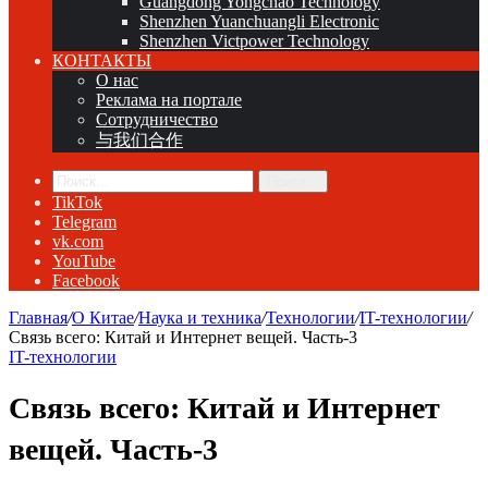
Guangdong Yongchao Technology
Shenzhen Yuanchuangli Electronic
Shenzhen Victpower Technology
КОНТАКТЫ
О нас
Реклама на портале
Сотрудничество
与我们合作
Поиск...
TikTok
Telegram
vk.com
YouTube
Facebook
Главная
/
О Китае
/
Наука и техника
/
Технологии
/
IT-технологии
/
Связь всего: Китай и Интернет вещей. Часть-3
IT-технологии
Связь всего: Китай и Интернет
вещей. Часть-3