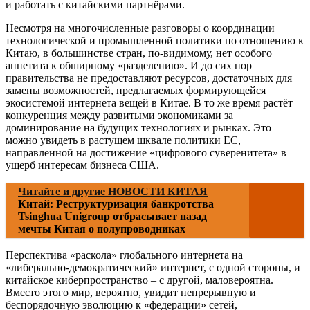
и работать с китайскими партнёрами.
Несмотря на многочисленные разговоры о координации
технологической и промышленной политики по отношению к
Китаю, в большинстве стран, по-видимому, нет особого
аппетита к обширному «разделению». И до сих пор
правительства не предоставляют ресурсов, достаточных для
замены возможностей, предлагаемых формирующейся
экосистемой интернета вещей в Китае. В то же время растёт
конкуренция между развитыми экономиками за
доминирование на будущих технологиях и рынках. Это
можно увидеть в растущем шквале политики ЕС,
направленной на достижение «цифрового суверенитета» в
ущерб интересам бизнеса США.
Читайте и другие НОВОСТИ КИТАЯ
Китай: Реструктуризация банкротства
Tsinghua Unigroup отбрасывает назад
мечты Китая о полупроводниках
Перспектива «раскола» глобального интернета на
«либерально-демократический» интернет, с одной стороны, и
китайское киберпространство – с другой, маловероятна.
Вместо этого мир, вероятно, увидит непрерывную и
беспорядочную эволюцию к «федерации» сетей,