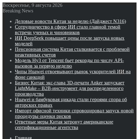
Воскресенье, 9 августа 2026
Breaking News
Деловые новости Китая за неделю (Дайджест N316)
Сотрудничество в сфере ИИ стало главной темой
встречи ученых и чиновников
ИИ DeepSeek повышает цены после запуска новых
моделей
Пенсионная система Китая сталкивается с проблемой
неактивных счетов
Модель Hy3 от Tencent бьет рекорды по числу API-
вызовов за первую неделю
Чипы Huawei отвоевывают рынок ускорителей ИИ на
фоне санкций
Бизнес Китая: экс-глава 3D-печати Anker запускает
LightMake – B2B-инструмент для распределенного
производства
Huawei и бамбуковая цикада стали героями спора об
авторских правах
Импорт офисной техники спровоцировал запуск новой
процедуры оценки рисков
Ответные меры Китая затронут американские
сертификационные агентства
Главная