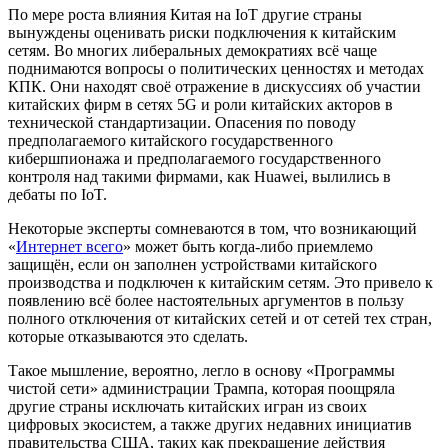
По мере роста влияния Китая на IoT другие страны
вынуждены оценивать риски подключения к китайским
сетям. Во многих либеральных демократиях всё чаще
поднимаются вопросы о политических ценностях и методах
КПК. Они находят своё отражение в дискуссиях об участии
китайских фирм в сетях 5G и роли китайских акторов в
технической стандартизации. Опасения по поводу
предполагаемого китайского государственного
кибершпионажа и предполагаемого государственного
контроля над такими фирмами, как Huawei, вылились в
дебаты по IoT.
Некоторые эксперты сомневаются в том, что возникающий
«
Интернет всего
» может быть когда-либо приемлемо
защищён, если он заполнен устройствами китайского
производства и подключен к китайским сетям. Это привело к
появлению всё более настоятельных аргументов в пользу
полного отключения от китайских сетей и от сетей тех стран,
которые отказываются это сделать.
Такое мышление, вероятно, легло в основу «Программы
чистой сети» администрации Трампа, которая поощряла
другие страны исключать китайских игран из своих
цифровых экосистем, а также других недавних инициатив
правительства США, таких как прекращение действия