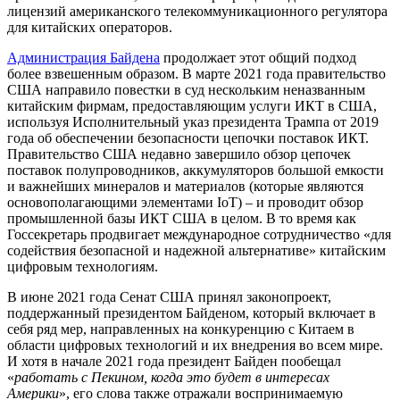
лицензий американского телекоммуникационного регулятора
для китайских операторов.
Администрация Байдена
продолжает этот общий подход
более взвешенным образом. В марте 2021 года правительство
США направило повестки в суд нескольким неназванным
китайским фирмам, предоставляющим услуги ИКТ в США,
используя Исполнительный указ президента Трампа от 2019
года об обеспечении безопасности цепочки поставок ИКТ.
Правительство США недавно завершило обзор цепочек
поставок полупроводников, аккумуляторов большой емкости
и важнейших минералов и материалов (которые являются
основополагающими элементами IoT) – и проводит обзор
промышленной базы ИКТ США в целом. В то время как
Госсекретарь продвигает международное сотрудничество «для
содействия безопасной и надежной альтернативе» китайским
цифровым технологиям.
В июне 2021 года Сенат США принял законопроект,
поддержанный президентом Байденом, который включает в
себя ряд мер, направленных на конкуренцию с Китаем в
области цифровых технологий и их внедрения во всем мире.
И хотя в начале 2021 года президент Байден пообещал
«
работать с Пекином, когда это будет в интересах
Америки
», его слова также отражали воспринимаемую