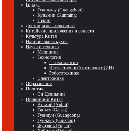
Города
Гуанчжоу (Guangzhou)
Куньмин (Kunming)
Пекин
Достопримечательности
Китайские приложения и соцсети
Культура Китая
Национальная кухня
Наука и техника
Медицина
Технологии
IT-технологии
Искусственный интеллект (ИИ)
Робототехника
Электроника
Образование
Политика
Си Цзиньпин
Провинции Китая
Аньхой (Anhui)
Ганьсу (Gansu)
Гуандун (Guangdong)
Гуйчжоу (Guizhou)
Фуцзянь (Fujian)
Хайнань (Hainan)