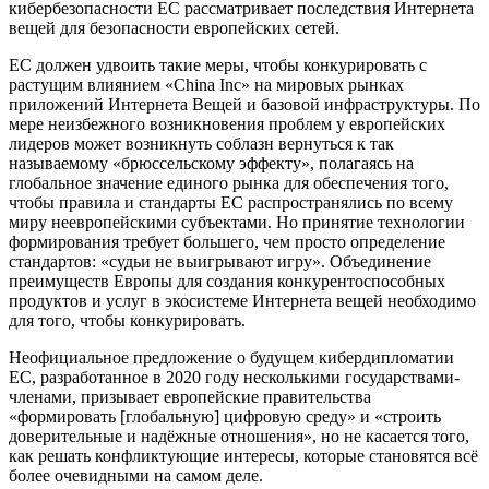
кибербезопасности ЕС рассматривает последствия Интернета
вещей для безопасности европейских сетей.
ЕС должен удвоить такие меры, чтобы конкурировать с
растущим влиянием «China Inc» на мировых рынках
приложений Интернета Вещей и базовой инфраструктуры. По
мере неизбежного возникновения проблем у европейских
лидеров может возникнуть соблазн вернуться к так
называемому «брюссельскому эффекту», полагаясь на
глобальное значение единого рынка для обеспечения того,
чтобы правила и стандарты ЕС распространялись по всему
миру неевропейскими субъектами. Но принятие технологии
формирования требует большего, чем просто определение
стандартов: «судьи не выигрывают игру». Объединение
преимуществ Европы для создания конкурентоспособных
продуктов и услуг в экосистеме Интернета вещей необходимо
для того, чтобы конкурировать.
Неофициальное предложение о будущем кибердипломатии
ЕС, разработанное в 2020 году несколькими государствами-
членами, призывает европейские правительства
«формировать [глобальную] цифровую среду» и «строить
доверительные и надёжные отношения», но не касается того,
как решать конфликтующие интересы, которые становятся всё
более очевидными на самом деле.