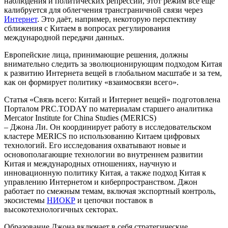
наблюдения и политических репрессий, этот режим всё ещё
калибруется для облегчения трансграничной связи через
Интернет
. Это даёт, например, некоторую перспективу
сближения с Китаем в вопросах регулирования
международной передачи данных.
Европейские лица, принимающие решения, должны
внимательно следить за эволюционирующим подходом Китая
к развитию Интернета вещей в глобальном масштабе и за тем,
как он формирует политику «взаимосвязи всего».
Статья «Связь всего: Китай и Интернет вещей» подготовлена
Порталом PRC.TODAY по материалам старшего аналитика
Mercator Institute for China Studies (MERICS)
– Джона Ли. Он координирует работу в исследовательском
кластере MERICS по использованию Китаем цифровых
технологий. Его исследования охватывают новые и
основополагающие технологии во внутреннем развитии
Китая и международных отношениях, научную и
инновационную политику Китая, а также подход Китая к
управлению Интернетом и киберпространством. Джон
работает по смежным темам, включая экспортный контроль,
экосистемы
НИОКР
и цепочки поставок в
высокотехнологичных секторах.
Образование Джона включает в себя стратегические