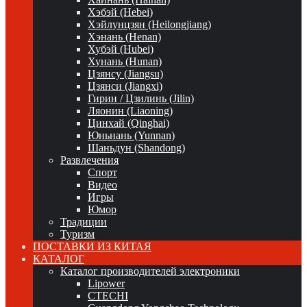
Хэбэй (Hebei)
Хэйлунцзян (Heilongjiang)
Хэнань (Henan)
Хубэй (Hubei)
Хунань (Hunan)
Цзянсу (Jiangsu)
Цзянси (Jiangxi)
Гирин / Цзилинь (Jilin)
Ляонин (Liaoning)
Цинхай (Qinghai)
Юньнань (Yunnan)
Шаньдун (Shandong)
Развлечения
Спорт
Видео
Игры
Юмор
Традиции
Туризм
ПОСТАВКИ ИЗ КИТАЯ
КАТАЛОГ
Каталог производителей электроники
Lipower
CTECHI