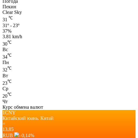
Погода
Пекин
Clear Sky
℃
31
31º - 23º
37%
3.81 km/h
℃
30
Вс
℃
34
Пн
℃
32
Вт
℃
23
Ср
℃
20
Чт
Курс обмена валют
1CNY
Китайский юань.
Китай
=
13,85
RUB
–0,14
%