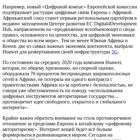
Например, новый «Цифровой компас» Европейской комиссии
подчёркивает растущие цифровые связи Европы с Африкой.
Африканский союз станет первым региональным партнёром в
недавно запущенном Центре развития ЕС Digital4Development
Hub, направленном на «продвижение всеобъемлющего свода
правил, основанного на ценностях, для цифровой экономики
и общества во всем мире». Тем не менее Южная Африка и
Кения, две из самых важных экономик континента, выбрали
Huawei для развертывания своей инфраструктуры
5G
.
По состоянию на середину 2020 года компания Huawei,
которая, по общему признанию, но спорной оценке,
оборудовала 70 процентов беспроводных широкополосных
сетей в Африке, не потеряла ни одного контракта с
правительствами Африки из-за проблем с безопасностью, не
говоря уже обеспокоенность по поводу «использования
цифровых инструментов авторитарные государства…
противоречит идее свободного, открытого и глобального
интернета».
Крайне важно обратить внимание на столь противоречивое
отношение за пределами Европы к китайскому «цифровому
авторитаризму». Интернет вещей будет всё больше
формироваться развивающимся миром. Сегодня на