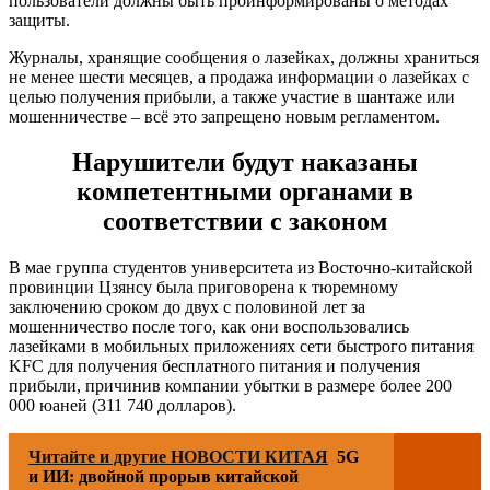
пользователи должны быть проинформированы о методах
защиты.
Журналы, хранящие сообщения о лазейках, должны храниться
не менее шести месяцев, а продажа информации о лазейках с
целью получения прибыли, а также участие в шантаже или
мошенничестве – всё это запрещено новым регламентом.
Нарушители будут наказаны
компетентными органами в
соответствии с законом
В мае группа студентов университета из Восточно-китайской
провинции Цзянсу была приговорена к тюремному
заключению сроком до двух с половиной лет за
мошенничество после того, как они воспользовались
лазейками в мобильных приложениях сети быстрого питания
KFC для получения бесплатного питания и получения
прибыли, причинив компании убытки в размере более 200
000 юаней (311 740 долларов).
Читайте и другие НОВОСТИ КИТАЯ
5G
и ИИ: двойной прорыв китайской