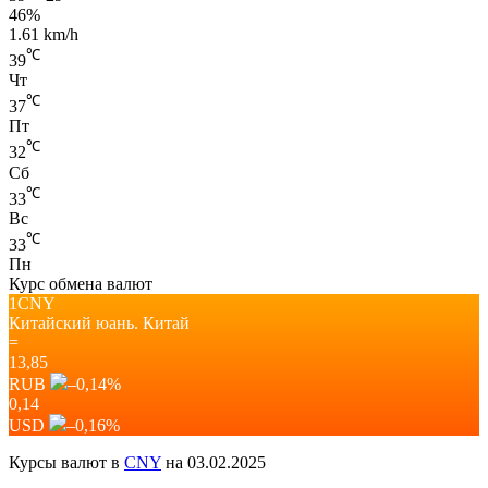
46%
1.61 km/h
℃
39
Чт
℃
37
Пт
℃
32
Сб
℃
33
Вс
℃
33
Пн
Курс обмена валют
1CNY
Китайский юань.
Китай
=
13,85
RUB
–0,14
%
0,14
USD
–0,16
%
Курсы валют в
CNY
на 03.02.2025