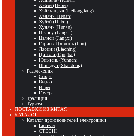
Хэбэй (Hebei)
Хэйлунцзян (Heilongjiang)
Хэнань (Henan)
Хубэй (Hubei)
Хунань (Hunan)
Цзянсу (Jiangsu)
Цзянси (Jiangxi)
Гирин / Цзилинь (Jilin)
Ляонин (Liaoning)
Цинхай (Qinghai)
Юньнань (Yunnan)
Шаньдун (Shandong)
Развлечения
Спорт
Видео
Игры
Юмор
Традиции
Туризм
ПОСТАВКИ ИЗ КИТАЯ
КАТАЛОГ
Каталог производителей электроники
Lipower
CTECHI