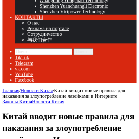
Guangdong Yongchao Technology
Shenzhen Yuanchuangli Electronic
Shenzhen Victpower Technology
КОНТАКТЫ
О нас
Реклама на портале
Сотрудничество
与我们合作
Поиск...
TikTok
Telegram
vk.com
YouTube
Facebook
Главная
/
Новости Китая
/
Китай вводит новые правила для
наказания за злоупотребление лазейками в Интернете
Законы Китая
Новости Китая
Китай вводит новые правила для
наказания за злоупотребление