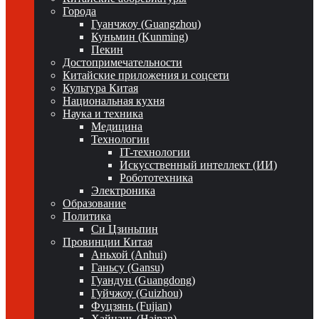
Города
Гуанчжоу (Guangzhou)
Куньмин (Kunming)
Пекин
Достопримечательности
Китайские приложения и соцсети
Культура Китая
Национальная кухня
Наука и техника
Медицина
Технологии
IT-технологии
Искусственный интеллект (ИИ)
Робототехника
Электроника
Образование
Политика
Си Цзиньпин
Провинции Китая
Аньхой (Anhui)
Ганьсу (Gansu)
Гуандун (Guangdong)
Гуйчжоу (Guizhou)
Фуцзянь (Fujian)
Хайнань (Hainan)