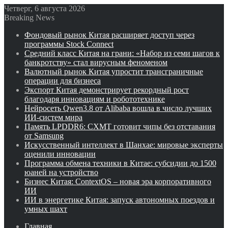
Четверг, 6 августа 2026
Breaking News
Фондовый рынок Китая расширяет доступ через
программы Stock Connect
Средний класс Китая на грани: «Набор из семи шагов к
банкротству» стал вирусным феноменом
Валютный рынок Китая упростит трансграничные
операции для бизнеса
Экспорт Китая демонстрирует рекордный рост
благодаря инновациям и робототехнике
Нейросеть Qwen3.8 от Alibaba вошла в число лучших
ИИ-систем мира
Память LPDDR6: CXMT готовит чипы без отставания
от Samsung
Искусственный интеллект в Шанхае: мировые эксперты
оценили инновации
Программа обмена техники в Китае: субсидии до 1500
юаней на устройство
Бизнес Китая: ContextOS – новая эра корпоративного
ИИ
ИИ в энергетике Китая: запуск автономных поездов и
умных шахт
Главная