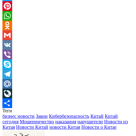
Twitter
Pinterest
WhatsApp
Odnoklassniki
Gmail
VK
Viber
Skype
Telegram
Mail.Ru
LiveJournal
Теги
Отправить
бизнес новости
Закон
Кибербезопасность
Китай
Китай
сегодня
Мошенничество
наказания
нарушители
Новости из
Китая
Новости Китай
новости Китая
Новости о Китае