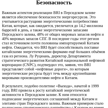
Безопасность
Важным аспектом реализации BRI в Персидском заливе
является обеспечение безопасности энергоресурсов. Это
учитывается растущими энергетическими потребностями
Китая, которые, как ожидается, увеличатся до 14,2 миллиона
баррелей в день, а также энергетическими запасами
Персидского залива, 48% от общих мировых запасов нефти и
40% мировых запасов СПГ. В последние годы этот регион
стал источником почти половины импортируемой Китаем
нефти. Ожидается, что BRI будет способствовать поставке
китайскими энергетическими фирмами ещё больших объёмов
газа из региона. Лу Руцюань, директор Департамента
стратегического развития Китайской национальной нефтяной
корпорации (CNPC), подтвердил это, заявив, что BRI
представляет собой «нефтяные дороги», по которым
энергетические ресурсы будут течь между крупнейшими
мировыми производителями нефти и Китаем.
В результате, подобно политике «Выхода», начатой в 1999
году, BRI привела к росту китайской энергетической
активности в Персидском заливе. К ним относится
подписание энергетических соглашений между Китаем и
элитами стран Персидского залива. Важным примером стало
подписание стратегического партнёрства с Катаром во время