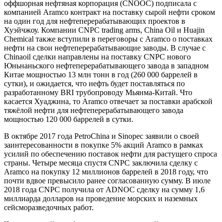
оффшорная нефтяная корпорация (CNOOC) подписала с
компанией Aramco контракт на поставку сырой нефти сроком
на один год для нефтеперерабатывающих проектов в
Хуэйчжоу. Компании CNPC trading arms, China Oil и Huajin
Chemical также вступили в переговоры с Aramco о поставках
нефти на свои нефтеперерабатывающие заводы. В случае с
Chinaoil сделки направлены на поставку CNPC нового
Юньнаньского нефтеперерабатывающего завода в западном
Китае мощностью 13 млн тонн в год (260 000 баррелей в
сутки), и ожидается, что нефть будет поставляться по
разработанному BRI трубопроводу Мьянма-Китай. Что
касается Хуаджина, то Aramco отвечает за поставки арабской
тяжёлой нефти для нефтеперерабатывающего завода
мощностью 120 000 баррелей в сутки.
В октябре 2017 года PetroChina и Sinopec заявили о своей
заинтересованности в покупке 5% акций Aramco в рамках
усилий по обеспечению поставок нефти для растущего спроса
страны. Четыре месяца спустя CNPC заключила сделку с
Aramco на покупку 12 миллионов баррелей в 2018 году, что
почти вдвое превысило ранее согласованную сумму. В июле
2018 года CNPC получила от ADNOC сделку на сумму 1,6
миллиарда долларов на проведение морских и наземных
сейсморазведочных работ.