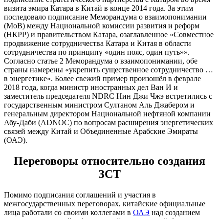
визита эмира Катара в Китай в конце 2014 года. За этим
последовало подписание Меморандума о взаимопонимании
(МоВ) между Национальной комиссии развития и реформ
(НКРР) и правительством Катара, озаглавленное «Совместное
продвижение сотрудничества Катара и Китая в области
сотрудничества по принципу «один пояс, один путь»».
Согласно статье 2 Меморандума о взаимопонимании, обе
страны намерены «укрепить существенное сотрудничество …
в энергетике». Более свежий пример произошёл в феврале
2018 года, когда министр иностранных дел Ван И и
заместитель председателя NDRC Нин Джи Чжэ встретились с
государственным министром Султаном Аль Джабером и
генеральным директором Национальной нефтяной компании
Абу-Даби (ADNOC) по вопросам расширения энергетических
связей между Китай и Объединенные Арабские Эмираты
(ОАЭ).
Переговоры относительно создания
ЗСТ
Помимо подписания соглашений и участия в
межгосударственных переговорах, китайские официальные
лица работали со своими коллегами в
ОАЭ
над созданием