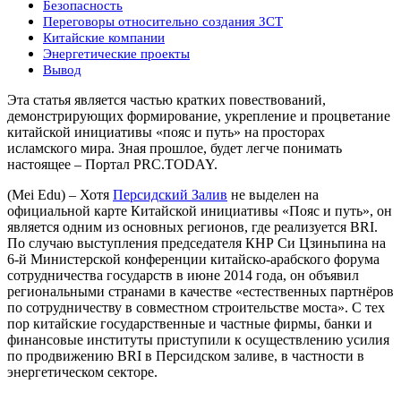
Безопасность
Переговоры относительно создания ЗСТ
Китайские компании
Энергетические проекты
Вывод
Эта статья является частью кратких повествований,
демонстрирующих формирование, укрепление и процветание
китайской инициативы «пояс и путь» на просторах
исламского мира. Зная прошлое, будет легче понимать
настоящее – Портал PRC.TODAY.
(Mei Edu) – Хотя
Персидский Залив
не выделен на
официальной карте Китайской инициативы «Пояс и путь», он
является одним из основных регионов, где реализуется BRI.
По случаю выступления председателя КНР Си Цзиньпина на
6-й Министерской конференции китайско-арабского форума
сотрудничества государств в июне 2014 года, он объявил
региональными странами в качестве «естественных партнёров
по сотрудничеству в совместном строительстве моста». С тех
пор китайские государственные и частные фирмы, банки и
финансовые институты приступили к осуществлению усилия
по продвижению BRI в Персидском заливе, в частности в
энергетическом секторе.