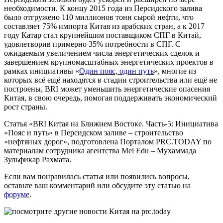
необходимости. К концу 2015 года из Персидского залива
было отгружено 110 миллионов тонн сырой нефти, что
составляет 75% импорта Китая из арабских стран, а к 2017
году Катар стал крупнейшим поставщиком СПГ в Китай,
удовлетворив примерно 35% потребности в СПГ. С
ожидаемым увеличением числа энергетических сделок и
завершением крупномасштабных энергетических проектов в
рамках инициативы «
Один пояс, один путь
», многие из
которых всё ещё находятся в стадии строительства или ещё не
построены, BRI может уменьшить энергетические опасения
Китая, в свою очередь, помогая поддерживать экономический
рост страны.
Статья «BRI Китая на Ближнем Востоке. Часть-5: Инициатива
«Пояс и путь» в Персидском заливе – строительство
«нефтяных дорог», подготовлена Порталом PRC.TODAY по
материалам сотрудника агентства Mei Edu – Мухаммада
Зульфикар Рахмата.
Если вам понравилась статья или появились вопросы,
оставьте ваш комментарий или обсудите эту статью на
форуме
.