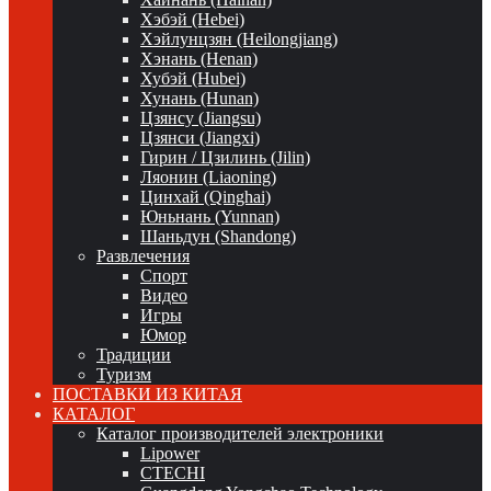
Хэбэй (Hebei)
Хэйлунцзян (Heilongjiang)
Хэнань (Henan)
Хубэй (Hubei)
Хунань (Hunan)
Цзянсу (Jiangsu)
Цзянси (Jiangxi)
Гирин / Цзилинь (Jilin)
Ляонин (Liaoning)
Цинхай (Qinghai)
Юньнань (Yunnan)
Шаньдун (Shandong)
Развлечения
Спорт
Видео
Игры
Юмор
Традиции
Туризм
ПОСТАВКИ ИЗ КИТАЯ
КАТАЛОГ
Каталог производителей электроники
Lipower
CTECHI