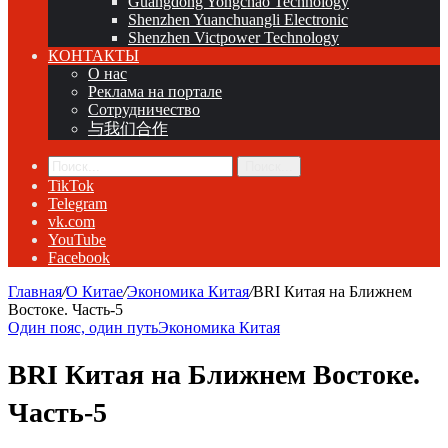
Guangdong Yongchao Technology
Shenzhen Yuanchuangli Electronic
Shenzhen Victpower Technology
КОНТАКТЫ
О нас
Реклама на портале
Сотрудничество
与我们合作
Поиск...
TikTok
Telegram
vk.com
YouTube
Facebook
Главная
/
О Китае
/
Экономика Китая
/
BRI Китая на Ближнем
Востоке. Часть-5
Один пояс, один путь
Экономика Китая
BRI Китая на Ближнем Востоке.
Часть-5