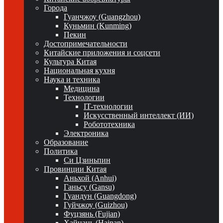
Города
Гуанчжоу (Guangzhou)
Куньмин (Kunming)
Пекин
Достопримечательности
Китайские приложения и соцсети
Культура Китая
Национальная кухня
Наука и техника
Медицина
Технологии
IT-технологии
Искусственный интеллект (ИИ)
Робототехника
Электроника
Образование
Политика
Си Цзиньпин
Провинции Китая
Аньхой (Anhui)
Ганьсу (Gansu)
Гуандун (Guangdong)
Гуйчжоу (Guizhou)
Фуцзянь (Fujian)
Хайнань (Hainan)