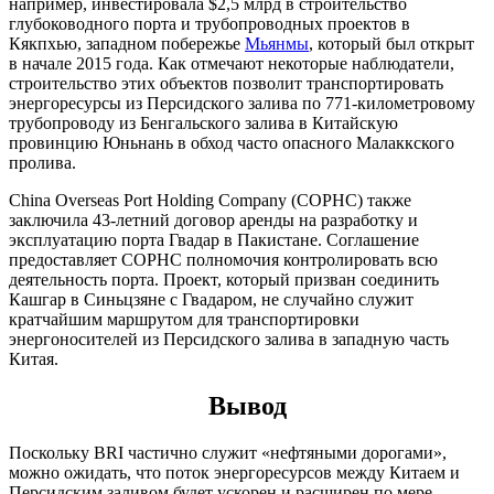
например, инвестировала $2,5 млрд в строительство
глубоководного порта и трубопроводных проектов в
Кякпхью, западном побережье
Мьянмы
, который был открыт
в начале 2015 года. Как отмечают некоторые наблюдатели,
строительство этих объектов позволит транспортировать
энергоресурсы из Персидского залива по 771-километровому
трубопроводу из Бенгальского залива в Китайскую
провинцию Юньнань в обход часто опасного Малаккского
пролива.
China Overseas Port Holding Company (COPHC) также
заключила 43-летний договор аренды на разработку и
эксплуатацию порта Гвадар в Пакистане. Соглашение
предоставляет COPHC полномочия контролировать всю
деятельность порта. Проект, который призван соединить
Кашгар в Синьцзяне с Гвадаром, не случайно служит
кратчайшим маршрутом для транспортировки
энергоносителей из Персидского залива в западную часть
Китая.
Вывод
Поскольку BRI частично служит «нефтяными дорогами»,
можно ожидать, что поток энергоресурсов между Китаем и
Персидским заливом будет ускорен и расширен по мере