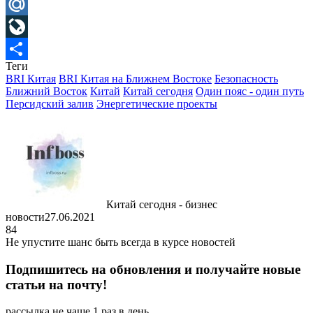
Telegram
Mail.Ru
LiveJournal
Теги
Отправить
BRI Китая
BRI Китая на Ближнем Востоке
Безопасность
Ближний Восток
Китай
Китай сегодня
Один пояс - один путь
Персидский залив
Энергетические проекты
Китай сегодня - бизнес
новости
27.06.2021
84
Не упустите шанс быть всегда в курсе новостей
Подпишитесь на обновления и получайте новые
статьи на почту!
рассылка не чаще 1 раз в день