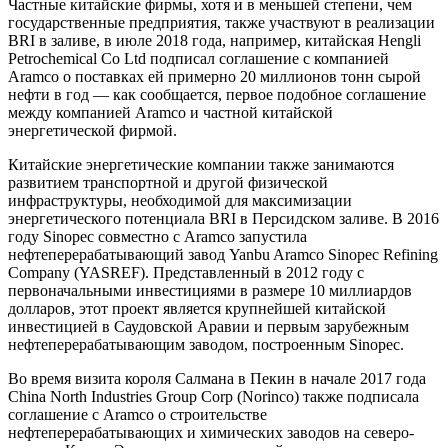
Частные китайские фирмы, хотя и в меньшей степени, чем
государственные предприятия, также участвуют в реализации
BRI в заливе, в июле 2018 года, например, китайская Hengli
Petrochemical Co Ltd подписал соглашение с компанией
Aramco о поставках ей примерно 20 миллионов тонн сырой
нефти в год — как сообщается, первое подобное соглашение
между компанией Aramco и частной китайской
энергетической фирмой.
Китайские энергетические компании также занимаются
развитием транспортной и другой физической
инфраструктуры, необходимой для максимизации
энергетического потенциала BRI в Персидском заливе. В 2016
году Sinopec совместно с Aramco запустила
нефтеперерабатывающий завод Yanbu Aramco Sinopec Refining
Company (YASREF). Представленный в 2012 году с
первоначальными инвестициями в размере 10 миллиардов
долларов, этот проект является крупнейшей китайской
инвестицией в Саудовской Аравии и первым зарубежным
нефтеперерабатывающим заводом, построенным Sinopec.
Во время визита короля Салмана в Пекин в начале 2017 года
China North Industries Group Corp (Norinco) также подписала
соглашение с Aramco о строительстве
нефтеперерабатывающих и химических заводов на северо-