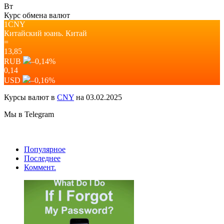
Вт
Курс обмена валют
1CNY
Китайский юань.
Китай
=
13,85
RUB
–0,14
%
0,14
USD
–0,16
%
Курсы валют в
CNY
на 03.02.2025
Мы в Telegram
Популярное
Последнее
Коммент.