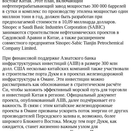
востоке Китая. Этот план, включающий
нефтеперерабатывающий завод мощностью 300 000 баррелей
в сутки и комплекс по производству этилена мощностью один
миллион тонн в год, должен быть разработан при
предполагаемой стоимости в 10,09 миллиарда долларов.
Sinopec и Saudi Basic Industries Corporation (SABIC)
занимаются строительством нефтехимических проектов в
Саудовской Аравии и Китае, а также расширением
совместного предприятия Sinopec-Sabic Tianjin Petrochemical
Company Limited.
При финансовой поддержке Азиатского банка
инфраструктурных инвестиций (AIIB) в размере 300 млн
долл. США несколько китайских компаний также участвовали
в строительстве порта Дукм и в проектах железнодорожной
инфраструктуры в Омане. Эти инвестиции можно
рассматривать как обоснованные в стратегическом расчёте
Си, чтобы заложить эффективный морской путь для торговли
и инвестиций Китая в регионе. Официальный документ
проекта, опубликованный AIIB, далее подчёркивает его
важность. В связи с этим китайские железнодорожные
проекты в Омане призваны ускорить поток энергии от других
производителей Персидского залива и, возможно, более
широкого Ближнего Востока. Между тем порт Дукм, как
ожидается, станет жизненно важным узлом для