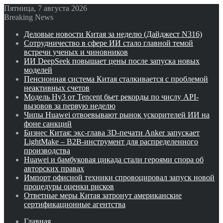
Пятница, 7 августа 2026
Breaking News
Деловые новости Китая за неделю (Дайджест N316)
Сотрудничество в сфере ИИ стало главной темой
встречи ученых и чиновников
ИИ DeepSeek повышает цены после запуска новых
моделей
Пенсионная система Китая сталкивается с проблемой
неактивных счетов
Модель Hy3 от Tencent бьет рекорды по числу API-
вызовов за первую неделю
Чипы Huawei отвоевывают рынок ускорителей ИИ на
фоне санкций
Бизнес Китая: экс-глава 3D-печати Anker запускает
LightMake – B2B-инструмент для распределенного
производства
Huawei и бамбуковая цикада стали героями спора об
авторских правах
Импорт офисной техники спровоцировал запуск новой
процедуры оценки рисков
Ответные меры Китая затронут американские
сертификационные агентства
Главная