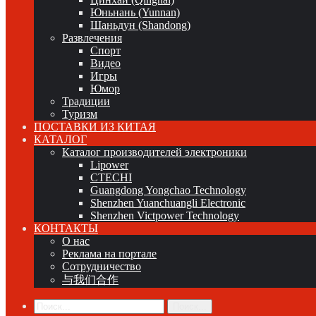
Юньнань (Yunnan)
Шаньдун (Shandong)
Развлечения
Спорт
Видео
Игры
Юмор
Традиции
Туризм
ПОСТАВКИ ИЗ КИТАЯ
КАТАЛОГ
Каталог производителей электроники
Lipower
CTECHI
Guangdong Yongchao Technology
Shenzhen Yuanchuangli Electronic
Shenzhen Victpower Technology
КОНТАКТЫ
О нас
Реклама на портале
Сотрудничество
与我们合作
Поиск...