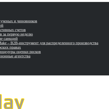
и ученых и чиновников
ей
активных счетов
ов за первую неделю
не санкций
tMake – B2B-инструмент для распределенного производства
рских правах
роцедуры оценки рисков
ционные агентства