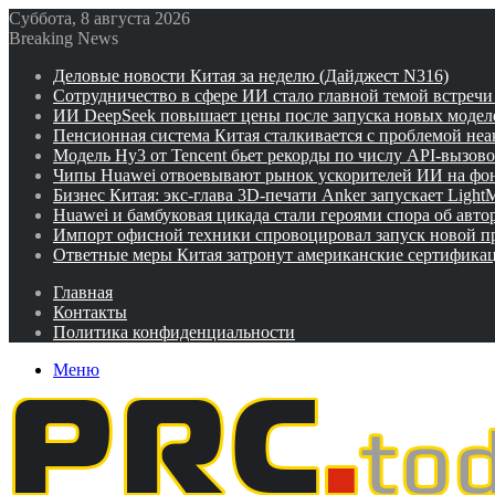
Суббота, 8 августа 2026
Breaking News
Деловые новости Китая за неделю (Дайджест N316)
Сотрудничество в сфере ИИ стало главной темой встреч
ИИ DeepSeek повышает цены после запуска новых модел
Пенсионная система Китая сталкивается с проблемой не
Модель Hy3 от Tencent бьет рекорды по числу API-вызов
Чипы Huawei отвоевывают рынок ускорителей ИИ на фо
Бизнес Китая: экс-глава 3D-печати Anker запускает Ligh
Huawei и бамбуковая цикада стали героями спора об авто
Импорт офисной техники спровоцировал запуск новой п
Ответные меры Китая затронут американские сертифика
Главная
Контакты
Политика конфиденциальности
Меню