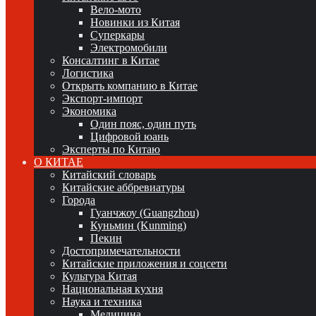
Вело-мото
Новинки из Китая
Суперкары
Электромобили
Консалтинг в Китае
Логистика
Открыть компанию в Китае
Экспорт-импорт
Экономика
Один пояс, один путь
Цифровой юань
Эксперты по Китаю
О КИТАЕ
Китайский словарь
Китайские аббревиатуры
Города
Гуанчжоу (Guangzhou)
Куньмин (Kunming)
Пекин
Достопримечательности
Китайские приложения и соцсети
Культура Китая
Национальная кухня
Наука и техника
Медицина