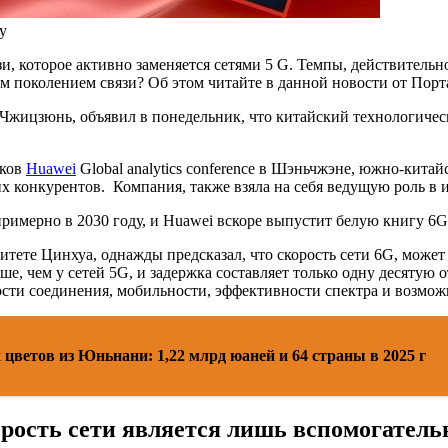
у
, которое активно заменяется сетями 5 G. Темпы, действитель
щим поколением связи? Об этом читайте в данной новости от По
Чжицзюнь, объявил в понедельник, что китайский технологически
иков
Huawei
Global analytics conference в Шэньчжэне, южно-кит
х конкурентов. Компания, также взяла на себя ведущую роль в и
римерно в 2030 году, и Huawei вскоре выпустит белую книгу 6G,
ете Цинхуа, однажды предсказал, что скорость сети 6G, может д
ьше, чем у сетей 5G, и задержка составляет только одну десятую 
ности соединения, мобильности, эффективности спектра и возмо
цветов из Юньнани: 1,22 млрд юаней и 64 страны в 2025 г
рость сети является лишь вспомогател