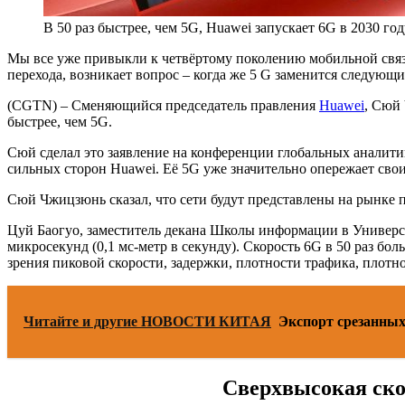
В 50 раз быстрее, чем 5G, Huawei запускает 6G в 2030 год
Мы все уже привыкли к четвёртому поколению мобильной связи
перехода, возникает вопрос – когда же 5 G заменится следую
(CGTN) – Сменяющийся председатель правления
Huawei
, Сюй 
быстрее, чем 5G.
Сюй сделал это заявление на конференции глобальных аналит
сильных сторон Huawei. Её 5G уже значительно опережает свои
Сюй Чжицзюнь сказал, что сети будут представлены на рынке п
Цуй Баогуо, заместитель декана Школы информации в Университ
микросекунд (0,1 мс-метр в секунду). Скорость 6G в 50 раз бол
зрения пиковой скорости, задержки, плотности трафика, плот
Читайте и другие НОВОСТИ КИТАЯ
Экспорт срезанных 
Сверхвысокая ско