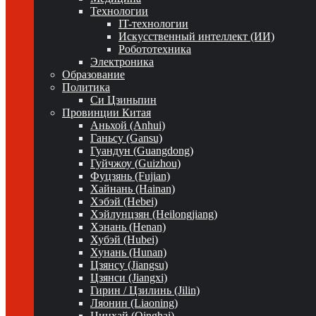
Технологии
IT-технологии
Искусственный интеллект (ИИ)
Робототехника
Электроника
Образование
Политика
Си Цзиньпин
Провинции Китая
Аньхой (Anhui)
Ганьсу (Gansu)
Гуандун (Guangdong)
Гуйчжоу (Guizhou)
Фуцзянь (Fujian)
Хайнань (Hainan)
Хэбэй (Hebei)
Хэйлунцзян (Heilongjiang)
Хэнань (Henan)
Хубэй (Hubei)
Хунань (Hunan)
Цзянсу (Jiangsu)
Цзянси (Jiangxi)
Гирин / Цзилинь (Jilin)
Ляонин (Liaoning)
Цинхай (Qinghai)