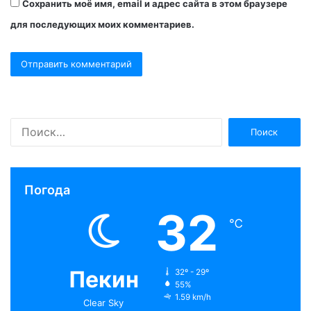
Сохранить моё имя, email и адрес сайта в этом браузере
для последующих моих комментариев.
Н
а
й
т
и
Погода
:
32
℃
Пекин
32º - 29º
55%
1.59 km/h
Clear Sky