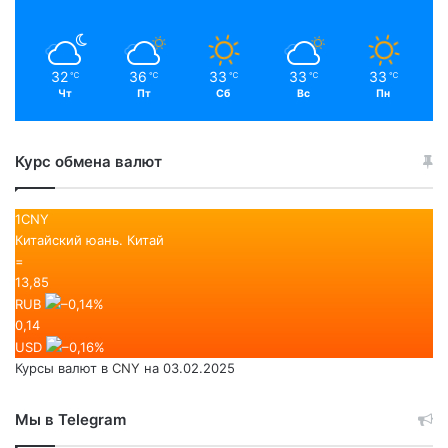
32
36
33
33
33
℃
℃
℃
℃
℃
Чт
Пт
Сб
Вс
Пн
Курс обмена валют
1CNY
Китайский юань.
Китай
=
13,85
RUB
–0,14
%
0,14
USD
–0,16
%
Курсы валют в
CNY
на 03.02.2025
Мы в Telegram