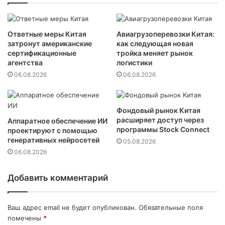
а
ш
e
Ответные меры Китая
Авиагрузоперевозки Китая:
m
затронут американские
как следующая новая
a
сертификационные
тройка меняет рынок
i
агентства
логистики
l
06.08.2026
06.08.2026
Фондовый рынок Китая
расширяет доступ через
Аппаратное обеспечение ИИ
программы Stock Connect
проектируют с помощью
генеративных нейросетей
05.08.2026
06.08.2026
Добавить комментарий
Ваш адрес email не будет опубликован.
Обязательные поля
помечены
*