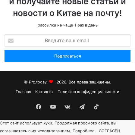
и получайте новые статьи и
новости о Китае на почту!
рассылка не чаще 1 раз в день
В
в
е
д
и
т
е
в
© Prc.today
2026, Все права защищены.
а
Главная
Контакты
Политика конфиденциальности
ш
e
Facebook
YouTube
vk.com
Telegram
TikTok
m
a
i
Этот сайт использует куки. Продолжая просмотр сайта, вы
l
соглашаетесь с их использованием.
Подробнее
СОГЛАСЕН