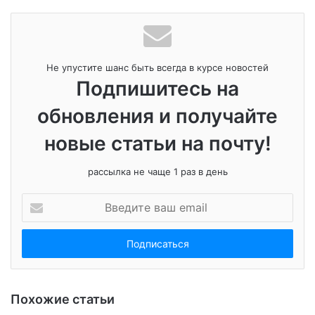
k
s
n
и
ni
al
т
ki
ь
Не упустите шанс быть всегда в курсе новостей
Подпишитесь на
обновления и получайте
новые статьи на почту!
рассылка не чаще 1 раз в день
В
в
е
д
и
т
е
Похожие статьи
в