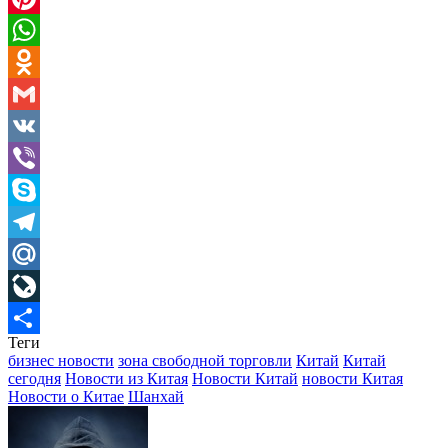
Pinterest
WhatsApp
Odnoklassniki
Gmail
VK
Viber
Skype
Telegram
Mail.Ru
LiveJournal
Теги
Отправить
бизнес новости
зона свободной торговли
Китай
Китай
сегодня
Новости из Китая
Новости Китай
новости Китая
Новости о Китае
Шанхай