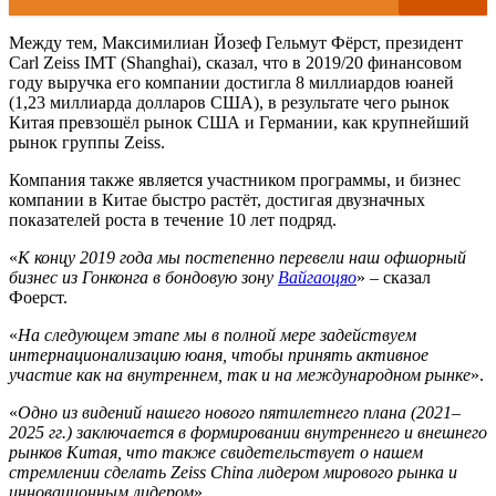
Между тем, Максимилиан Йозеф Гельмут Фёрст, президент
Carl Zeiss IMT (Shanghai), сказал, что в 2019/20 финансовом
году выручка его компании достигла 8 миллиардов юаней
(1,23 миллиарда долларов США), в результате чего рынок
Китая превзошёл рынок США и Германии, как крупнейший
рынок группы Zeiss.
Компания также является участником программы, и бизнес
компании в Китае быстро растёт, достигая двузначных
показателей роста в течение 10 лет подряд.
«
К концу 2019 года мы постепенно перевели наш офшорный
бизнес из Гонконга в бондовую зону
Вайгаоцяо
» – сказал
Фоерст.
«
На следующем этапе мы в полной мере задействуем
интернационализацию юаня, чтобы принять активное
участие как на внутреннем, так и на международном рынке
».
«
Одно из видений нашего нового пятилетнего плана (2021–
2025 гг.) заключается в формировании внутреннего и внешнего
рынков Китая, что также свидетельствует о нашем
стремлении сделать Zeiss China лидером мирового рынка и
инновационным лидером
».