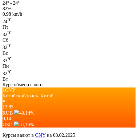
24º - 24º
82%
0.98 km/h
℃
24
Пт
℃
32
Сб
℃
32
Вс
℃
33
Пн
℃
32
Вт
Курс обмена валют
1CNY
Китайский юань.
Китай
=
13,85
RUB
–0,14
%
0,14
USD
–0,16
%
Курсы валют в
CNY
на 03.02.2025