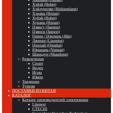
Хэбэй (Hebei)
Хэйлунцзян (Heilongjiang)
Хэнань (Henan)
Хубэй (Hubei)
Хунань (Hunan)
Цзянсу (Jiangsu)
Цзянси (Jiangxi)
Гирин / Цзилинь (Jilin)
Ляонин (Liaoning)
Цинхай (Qinghai)
Юньнань (Yunnan)
Шаньдун (Shandong)
Развлечения
Спорт
Видео
Игры
Юмор
Традиции
Туризм
ПОСТАВКИ ИЗ КИТАЯ
КАТАЛОГ
Каталог производителей электроники
Lipower
CTECHI