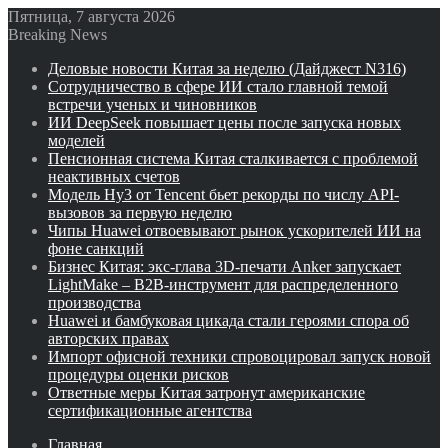
Пятница, 7 августа 2026
Breaking News
Деловые новости Китая за неделю (Дайджест N316)
Сотрудничество в сфере ИИ стало главной темой
встречи ученых и чиновников
ИИ DeepSeek повышает цены после запуска новых
моделей
Пенсионная система Китая сталкивается с проблемой
неактивных счетов
Модель Hy3 от Tencent бьет рекорды по числу API-
вызовов за первую неделю
Чипы Huawei отвоевывают рынок ускорителей ИИ на
фоне санкций
Бизнес Китая: экс-глава 3D-печати Anker запускает
LightMake – B2B-инструмент для распределенного
производства
Huawei и бамбуковая цикада стали героями спора об
авторских правах
Импорт офисной техники спровоцировал запуск новой
процедуры оценки рисков
Ответные меры Китая затронут американские
сертификационные агентства
Главная