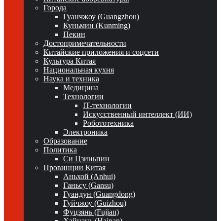
Города
Гуанчжоу (Guangzhou)
Куньмин (Kunming)
Пекин
Достопримечательности
Китайские приложения и соцсети
Культура Китая
Национальная кухня
Наука и техника
Медицина
Технологии
IT-технологии
Искусственный интеллект (ИИ)
Робототехника
Электроника
Образование
Политика
Си Цзиньпин
Провинции Китая
Аньхой (Anhui)
Ганьсу (Gansu)
Гуандун (Guangdong)
Гуйчжоу (Guizhou)
Фуцзянь (Fujian)
Хайнань (Hainan)