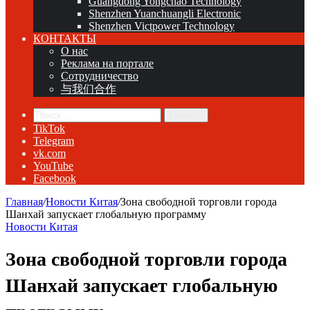
Guangdong Yongchao Technology
Shenzhen Yuanchuangli Electronic
Shenzhen Victpower Technology
КОНТАКТЫ
О нас
Реклама на портале
Сотрудничество
与我们合作
Поиск...
TikTok
Telegram
vk.com
YouTube
Facebook
Главная
/
Новости Китая
/
Зона свободной торговли города
Шанхай запускает глобальную программу
Новости Китая
Зона свободной торговли города
Шанхай запускает глобальную