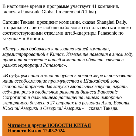
В настоящее время в программе участвует 41 компания,
включая Panasonic Global Procurement (China).
Сатоши Такада, президент компании, сказал Shanghai Daily,
что раньше слово «глобальный» могло использоваться только
соответствующими отделами штаб-квартиры Panasonic по
закупкам в Японии.
«
Теперь это добавлено к названию нашей компании,
зарегистрированной в Китае. Изменение названия в этом году
прояснит положение нашей компании в области закупок в
рамках корпорации Panasonic
».
«
В будущем наша компания будет в полной мере использовать
наши всеобъемлющие преимущества в Шанхайской зоне
свободной торговли для запуска глобальных закупок, играть
ведущую роль в глобальном развитии бизнеса Panasonic
Corporation и дальнейшего расширения нашего импортно-
экспортного бизнеса в 27 странах и в регионах Азии, Европы,
Южной Америки и Северной Америки
» – сказал Такада.
Читайте и другие НОВОСТИ КИТАЯ
Новости Китая 12.03.2024