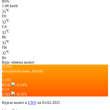
85%
1.66 km/h
℃
25
Пт
℃
32
Сб
℃
32
Вс
℃
33
Пн
℃
32
Вт
Курс обмена валют
1CNY
Китайский юань.
Китай
=
13,85
RUB
–0,14
%
0,14
USD
–0,16
%
Курсы валют в
CNY
на 03.02.2025