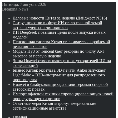
Пятница, 7 августа 2026
Breaking News
Деловые новости Китая за неделю (Дайджест N316)
Сотрудничество в сфере ИИ стало главной темой
встречи ученых и чиновников
ИИ DeepSeek повышает цены после запуска новых
моделей
Пенсионная система Китая сталкивается с проблемой
неактивных счетов
Модель Hy3 от Tencent бьет рекорды по числу API-
вызовов за первую неделю
Чипы Huawei отвоевывают рынок ускорителей ИИ на
фоне санкций
Бизнес Китая: экс-глава 3D-печати Anker запускает
LightMake – B2B-инструмент для распределенного
производства
Huawei и бамбуковая цикада стали героями спора об
авторских правах
Импорт офисной техники спровоцировал запуск новой
процедуры оценки рисков
Ответные меры Китая затронут американские
сертификационные агентства
Главная