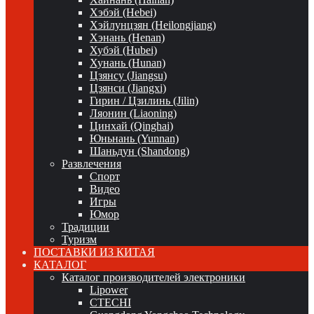
Хэбэй (Hebei)
Хэйлунцзян (Heilongjiang)
Хэнань (Henan)
Хубэй (Hubei)
Хунань (Hunan)
Цзянсу (Jiangsu)
Цзянси (Jiangxi)
Гирин / Цзилинь (Jilin)
Ляонин (Liaoning)
Цинхай (Qinghai)
Юньнань (Yunnan)
Шаньдун (Shandong)
Развлечения
Спорт
Видео
Игры
Юмор
Традиции
Туризм
ПОСТАВКИ ИЗ КИТАЯ
КАТАЛОГ
Каталог производителей электроники
Lipower
CTECHI