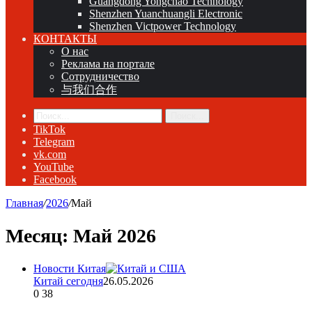
Guangdong Yongchao Technology
Shenzhen Yuanchuangli Electronic
Shenzhen Victpower Technology
КОНТАКТЫ
О нас
Реклама на портале
Сотрудничество
与我们合作
Поиск...
TikTok
Telegram
vk.com
YouTube
Facebook
Главная
/
2026
/
Май
Месяц:
Май 2026
Новости Китая
Китай сегодня
26.05.2026
0
38