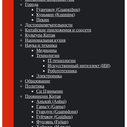
Города
Гуанчжоу (Guangzhou)
Куньмин (Kunming)
Пекин
Достопримечательности
Китайские приложения и соцсети
Культура Китая
Национальная кухня
Наука и техника
Медицина
Технологии
IT-технологии
Искусственный интеллект (ИИ)
Робототехника
Электроника
Образование
Политика
Си Цзиньпин
Провинции Китая
Аньхой (Anhui)
Ганьсу (Gansu)
Гуандун (Guangdong)
Гуйчжоу (Guizhou)
Фуцзянь (Fujian)
Хайнань (Hainan)