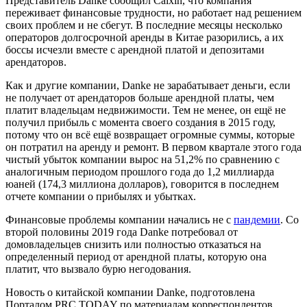
Представитель Danke сообщил Caixin, что компания
переживает финансовые трудности, но работает над решением
своих проблем и не сбегут. В последние месяцы несколько
операторов долгосрочной аренды в Китае разорились, а их
боссы исчезли вместе с арендной платой и депозитами
арендаторов.
Как и другие компании, Danke не зарабатывает деньги, если
не получает от арендаторов больше арендной платы, чем
платит владельцам недвижимости. Тем не менее, он ещё не
получил прибыль с момента своего создания в 2015 году,
потому что он всё ещё возвращает огромные суммы, которые
он потратил на аренду и ремонт. В первом квартале этого года
чистый убыток компании вырос на 51,2% по сравнению с
аналогичным периодом прошлого года до 1,2 миллиарда
юаней (174,3 миллиона долларов), говорится в последнем
отчете компании о прибылях и убытках.
Финансовые проблемы компании начались не с
пандемии
. Со
второй половины 2019 года Danke потребовал от
домовладельцев снизить или полностью отказаться на
определенный период от арендной платы, которую она
платит, что вызвало бурю негодования.
Новость о китайской компании Danke, подготовлена
Порталом PRC.TODAY по материалам корреспондентов