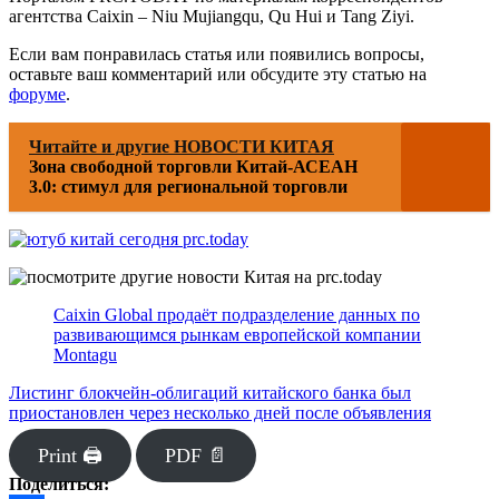
агентства Caixin – Niu Mujiangqu, Qu Hui и Tang Ziyi.
Если вам понравилась статья или появились вопросы,
оставьте ваш комментарий или обсудите эту статью на
форуме
.
Читайте и другие НОВОСТИ КИТАЯ
Зона свободной торговли Китай-АСЕАН
3.0: стимул для региональной торговли
Caixin Global продаёт подразделение данных по
развивающимся рынкам европейской компании
Montagu
Листинг блокчейн-облигаций китайского банка был
приостановлен через несколько дней после объявления
Print 🖨
PDF 📄
Поделиться: