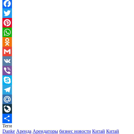
Facebook
Twitter
Pinterest
WhatsApp
Odnoklassniki
Gmail
VK
Viber
Skype
Telegram
Mail.Ru
LiveJournal
Теги
Отправить
Danke
Аренда
Арендаторы
бизнес новости
Китай
Китай