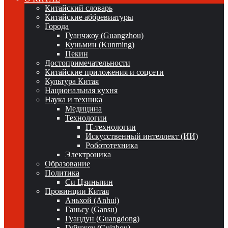
Китайский словарь
Китайские аббревиатуры
Города
Гуанчжоу (Guangzhou)
Куньмин (Kunming)
Пекин
Достопримечательности
Китайские приложения и соцсети
Культура Китая
Национальная кухня
Наука и техника
Медицина
Технологии
IT-технологии
Искусственный интеллект (ИИ)
Робототехника
Электроника
Образование
Политика
Си Цзиньпин
Провинции Китая
Аньхой (Anhui)
Ганьсу (Gansu)
Гуандун (Guangdong)
Гуйчжоу (Guizhou)