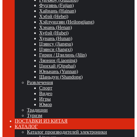
Фуцзянь (Fujian)
Хайнань (Hainan)
Хэбэй (Hebei)
Хэйлунцзян (Heilongjiang)
Хэнань (Henan)
Хубэй (Hubei)
Хунань (Hunan)
Цзянсу (Jiangsu)
Цзянси (Jiangxi)
Гирин / Цзилинь (Jilin)
Ляонин (Liaoning)
Цинхай (Qinghai)
Юньнань (Yunnan)
Шаньдун (Shandong)
Развлечения
Спорт
Видео
Игры
Юмор
Традиции
Туризм
ПОСТАВКИ ИЗ КИТАЯ
КАТАЛОГ
Каталог производителей электроники