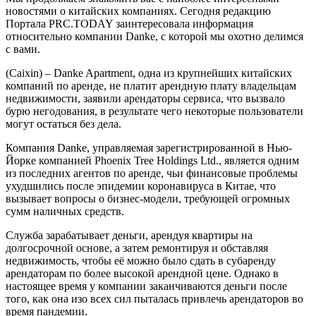
новостями о китайских компаниях. Сегодня редакцию
Портала PRC.TODAY заинтересовала информация
относительно компании Danke, с которой мы охотно делимся
с вами.
(Caixin) – Danke Apartment, одна из крупнейших китайских
компаний по аренде, не платит арендную плату владельцам
недвижимости, заявили арендаторы сервиса, что вызвало
бурю негодования, в результате чего некоторые пользователи
могут остаться без дела.
Компания Danke, управляемая зарегистрированной в Нью-
Йорке компанией Phoenix Tree Holdings Ltd., является одним
из последних агентов по аренде, чьи финансовые проблемы
ухудшились после эпидемии коронавируса в Китае, что
вызывает вопросы о бизнес-модели, требующей огромных
сумм наличных средств.
Служба зарабатывает деньги, арендуя квартиры на
долгосрочной основе, а затем ремонтируя и обставляя
недвижимость, чтобы её можно было сдать в субаренду
арендаторам по более высокой арендной цене. Однако в
настоящее время у компании заканчиваются деньги после
того, как она изо всех сил пыталась привлечь арендаторов во
время пандемии.