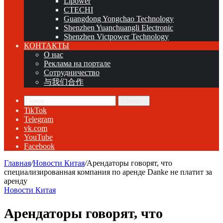
Lipower
CTECHI
Guangdong Yongchao Technology
Shenzhen Yuanchuangli Electronic
Shenzhen Victpower Technology
КОНТАКТЫ
О нас
Реклама на портале
Сотрудничество
与我们合作
Поиск...
TikTok
Telegram
vk.com
YouTube
Facebook
Главная
/
Новости Китая
/
Арендаторы говорят, что
специализированная компания по аренде Danke не платит за
аренду
Новости Китая
Арендаторы говорят, что