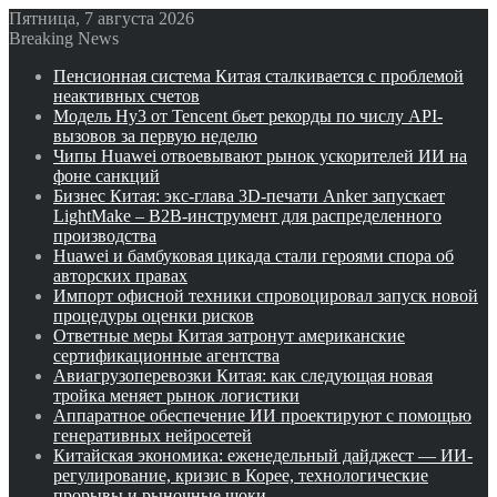
Пятница, 7 августа 2026
Breaking News
Пенсионная система Китая сталкивается с проблемой
неактивных счетов
Модель Hy3 от Tencent бьет рекорды по числу API-
вызовов за первую неделю
Чипы Huawei отвоевывают рынок ускорителей ИИ на
фоне санкций
Бизнес Китая: экс-глава 3D-печати Anker запускает
LightMake – B2B-инструмент для распределенного
производства
Huawei и бамбуковая цикада стали героями спора об
авторских правах
Импорт офисной техники спровоцировал запуск новой
процедуры оценки рисков
Ответные меры Китая затронут американские
сертификационные агентства
Авиагрузоперевозки Китая: как следующая новая
тройка меняет рынок логистики
Аппаратное обеспечение ИИ проектируют с помощью
генеративных нейросетей
Китайская экономика: еженедельный дайджест — ИИ-
регулирование, кризис в Корее, технологические
прорывы и рыночные шоки