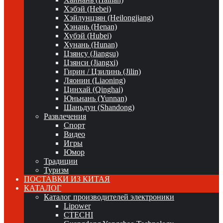
Хэбэй (Hebei)
Хэйлунцзян (Heilongjiang)
Хэнань (Henan)
Хубэй (Hubei)
Хунань (Hunan)
Цзянсу (Jiangsu)
Цзянси (Jiangxi)
Гирин / Цзилинь (Jilin)
Ляонин (Liaoning)
Цинхай (Qinghai)
Юньнань (Yunnan)
Шаньдун (Shandong)
Развлечения
Спорт
Видео
Игры
Юмор
Традиции
Туризм
ПОСТАВКИ ИЗ КИТАЯ
КАТАЛОГ
Каталог производителей электроники
Lipower
CTECHI