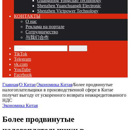
Guangdong Yongchao Technology
Shenzhen Yuanchuangli Electronic
Shenzhen Victpower Technology
КОНТАКТЫ
О нас
Реклама на портале
Сотрудничество
与我们合作
Поиск...
TikTok
Telegram
vk.com
YouTube
Facebook
Главная
/
О Китае
/
Экономика Китая
/
Более продвинутые
налогоплательщики в производственной сфере в Китае
получат выгоду от ускоренного возврата неаккредитованного
НДС
Экономика Китая
Более продвинутые