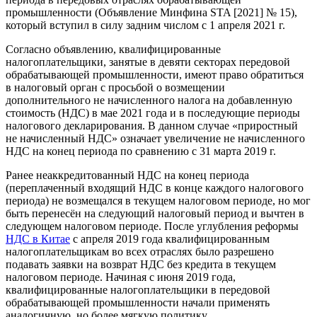
промышленности (Объявление Минфина STA [2021] № 15),
который вступил в силу задним числом с 1 апреля 2021 г.
Согласно объявлению, квалифицированные
налогоплательщики, занятые в девяти секторах передовой
обрабатывающей промышленности, имеют право обратиться
в налоговый орган с просьбой о возмещении
дополнительного не начисленного налога на добавленную
стоимость (НДС) в мае 2021 года и в последующие периоды
налогового декларирования. В данном случае «приростный
не начисленный НДС» означает увеличение не начисленного
НДС на конец периода по сравнению с 31 марта 2019 г.
Ранее неаккредитованный НДС на конец периода
(переплаченный входящий НДС в конце каждого налогового
периода) не возмещался в текущем налоговом периоде, но мог
быть перенесён на следующий налоговый период и вычтен в
следующем налоговом периоде. После углубления реформы
НДС в Китае
с апреля 2019 года квалифицированным
налогоплательщикам во всех отраслях было разрешено
подавать заявки на возврат НДС без кредита в текущем
налоговом периоде. Начиная с июня 2019 года,
квалифицированные налогоплательщики в передовой
обрабатывающей промышленности начали применять
аналогичную, но более мягкую политику.