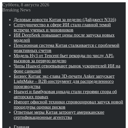
Суббота, 8 августа 2026
Breaking News
Деловые новости Китая за неделю (Дайджест N316)
Сотрудничество в сфере ИИ стало главной темой
встречи ученых и чиновников
ИИ DeepSeek повышает цены после запуска новых
моделей
Пенсионная система Китая сталкивается с проблемой
неактивных счетов
Модель Hy3 от Tencent бьет рекорды по числу API-
вызовов за первую неделю
Чипы Huawei отвоевывают рынок ускорителей ИИ на
фоне санкций
Бизнес Китая: экс-глава 3D-печати Anker запускает
LightMake – B2B-инструмент для распределенного
производства
Huawei и бамбуковая цикада стали героями спора об
авторских правах
Импорт офисной техники спровоцировал запуск новой
процедуры оценки рисков
Ответные меры Китая затронут американские
сертификационные агентства
Главная