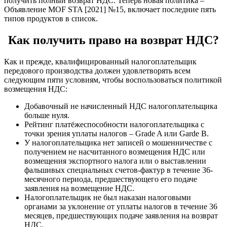
получить полный возврат НДС. Теперь новая политика –
Объявление MOF STA [2021] №15, включает последние пять
типов продуктов в список.
Как получить право на возврат НДС?
Как и прежде, квалифицированный налогоплательщик
передового производства должен удовлетворять всем
следующим пяти условиям, чтобы воспользоваться политикой
возмещения НДС:
Добавочный не начисленный НДС налогоплательщика
больше нуля.
Рейтинг платёжеспособности налогоплательщика с
точки зрения уплаты налогов – Grade A или Garde B.
У налогоплательщика нет записей о мошенничестве с
получением не насчитанного возмещения НДС или
возмещения экспортного налога или о выставлении
фальшивых специальных счетов-фактур в течение 36-
месячного периода, предшествующего его подаче
заявления на возмещение НДС.
Налогоплательщик не был наказан налоговыми
органами за уклонение от уплаты налогов в течение 36
месяцев, предшествующих подаче заявления на возврат
НДС.