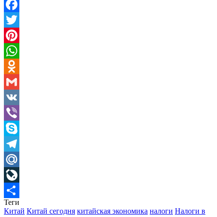
Facebook
Twitter
Pinterest
WhatsApp
Odnoklassniki
Gmail
VK
Viber
Skype
Telegram
Mail.Ru
LiveJournal
Теги
Отправить
Китай
Китай сегодня
китайская экономика
налоги
Налоги в