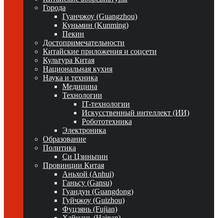
Города
Гуанчжоу (Guangzhou)
Куньмин (Kunming)
Пекин
Достопримечательности
Китайские приложения и соцсети
Культура Китая
Национальная кухня
Наука и техника
Медицина
Технологии
IT-технологии
Искусственный интеллект (ИИ)
Робототехника
Электроника
Образование
Политика
Си Цзиньпин
Провинции Китая
Аньхой (Anhui)
Ганьсу (Gansu)
Гуандун (Guangdong)
Гуйчжоу (Guizhou)
Фуцзянь (Fujian)
Хайнань (Hainan)