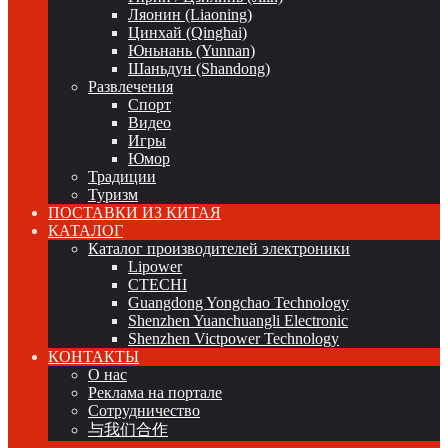
Ляонин (Liaoning)
Цинхай (Qinghai)
Юньнань (Yunnan)
Шаньдун (Shandong)
Развлечения
Спорт
Видео
Игры
Юмор
Традиции
Туризм
ПОСТАВКИ ИЗ КИТАЯ
КАТАЛОГ
Каталог производителей электроники
Lipower
CTECHI
Guangdong Yongchao Technology
Shenzhen Yuanchuangli Electronic
Shenzhen Victpower Technology
КОНТАКТЫ
О нас
Реклама на портале
Сотрудничество
与我们合作