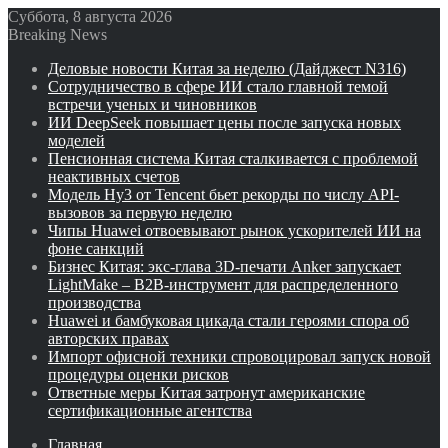
Суббота, 8 августа 2026
Breaking News
Деловые новости Китая за неделю (Дайджест N316)
Сотрудничество в сфере ИИ стало главной темой
встречи ученых и чиновников
ИИ DeepSeek повышает цены после запуска новых
моделей
Пенсионная система Китая сталкивается с проблемой
неактивных счетов
Модель Hy3 от Tencent бьет рекорды по числу API-
вызовов за первую неделю
Чипы Huawei отвоевывают рынок ускорителей ИИ на
фоне санкций
Бизнес Китая: экс-глава 3D-печати Anker запускает
LightMake – B2B-инструмент для распределенного
производства
Huawei и бамбуковая цикада стали героями спора об
авторских правах
Импорт офисной техники спровоцировал запуск новой
процедуры оценки рисков
Ответные меры Китая затронут американские
сертификационные агентства
Главная