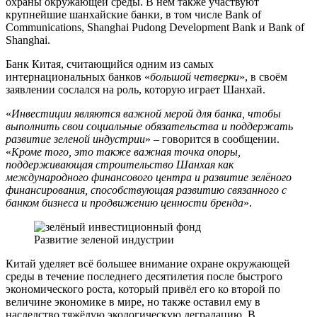
охраны окружающей среды. В нём также участвуют
крупнейшие шанхайские банки, в том числе Bank of
Communications, Shanghai Pudong Development Bank и Bank of
Shanghai.
Банк Китая, считающийся одним из самых
интернациональных банков «
большой четверки
», в своём
заявлении сослался на роль, которую играет Шанхай.
«
Инвестиции являются важной мерой для банка, чтобы
выполнить свои социальные обязательства и поддержать
развитие зеленой индустрии
» – говорится в сообщении.
«
Кроме того, это также важная точка опоры,
поддерживающая строительство Шанхая как
международного финансового центра и развитие зелёного
финансирования, способствующая развитию связанного с
банком бизнеса и продвижению ценности бренда
».
Развитие зеленой индустрии
Китай уделяет всё большее внимание охране окружающей
среды в течение последнего десятилетия после быстрого
экономического роста, который привёл его ко второй по
величине экономике в мире, но также оставил ему в
наследство тяжёлую экологическую деградацию. В