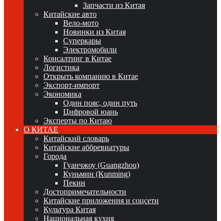
Запчасти из Китая
Китайские авто
Вело-мото
Новинки из Китая
Суперкары
Электромобили
Консалтинг в Китае
Логистика
Открыть компанию в Китае
Экспорт-импорт
Экономика
Один пояс, один путь
Цифровой юань
Эксперты по Китаю
О КИТАЕ
Китайский словарь
Китайские аббревиатуры
Города
Гуанчжоу (Guangzhou)
Куньмин (Kunming)
Пекин
Достопримечательности
Китайские приложения и соцсети
Культура Китая
Национальная кухня