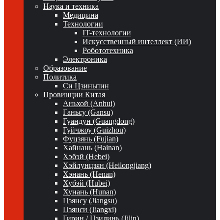
Наука и техника
Медицина
Технологии
IT-технологии
Искусственный интеллект (ИИ)
Робототехника
Электроника
Образование
Политика
Си Цзиньпин
Провинции Китая
Аньхой (Anhui)
Ганьсу (Gansu)
Гуандун (Guangdong)
Гуйчжоу (Guizhou)
Фуцзянь (Fujian)
Хайнань (Hainan)
Хэбэй (Hebei)
Хэйлунцзян (Heilongjiang)
Хэнань (Henan)
Хубэй (Hubei)
Хунань (Hunan)
Цзянсу (Jiangsu)
Цзянси (Jiangxi)
Гирин / Цзилинь (Jilin)