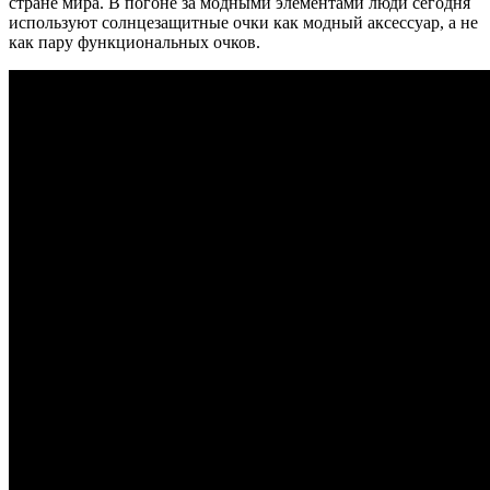
стране мира. В погоне за модными элементами люди сегодня
используют солнцезащитные очки как модный аксессуар, а не
как пару функциональных очков.