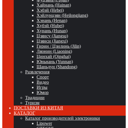
Хайнань (Hainan)
Хэбэй (Hebei)
Хэйлунцзян (Heilongjiang)
Хэнань (Henan)
Хубэй (Hubei)
Хунань (Hunan)
Цзянсу (Jiangsu)
Цзянси (Jiangxi)
Гирин / Цзилинь (Jilin)
Ляонин (Liaoning)
Цинхай (Qinghai)
Юньнань (Yunnan)
Шаньдун (Shandong)
Развлечения
Спорт
Видео
Игры
Юмор
Традиции
Туризм
ПОСТАВКИ ИЗ КИТАЯ
КАТАЛОГ
Каталог производителей электроники
Lipower