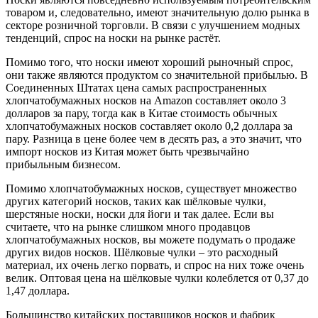
товаром и, следовательно, имеют значительную долю рынка в
секторе розничной торговли. В связи с улучшением модных
тенденций, спрос на носки на рынке растёт.
Помимо того, что носки имеют хороший рыночный спрос,
они также являются продуктом со значительной прибылью. В
Соединенных Штатах цена самых распространенных
хлопчатобумажных носков на Amazon составляет около 3
долларов за пару, тогда как в Китае стоимость обычных
хлопчатобумажных носков составляет около 0,2 доллара за
пару. Разница в цене более чем в десять раз, а это значит, что
импорт носков из Китая может быть чрезвычайно
прибыльным бизнесом.
Помимо хлопчатобумажных носков, существует множество
других категорий носков, таких как шёлковые чулки,
шерстяные носки, носки для йоги и так далее. Если вы
считаете, что на рынке слишком много продавцов
хлопчатобумажных носков, вы можете подумать о продаже
других видов носков. Шёлковые чулки – это расходный
материал, их очень легко порвать, и спрос на них тоже очень
велик. Оптовая цена на шёлковые чулки колеблется от 0,37 до
1,47 доллара.
Большинство китайских поставщиков носков и фабрик