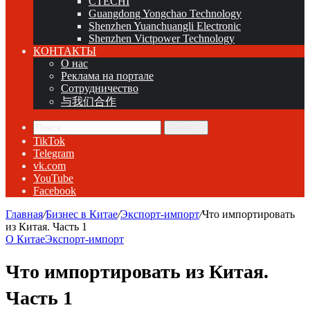
CTECHI
Guangdong Yongchao Technology
Shenzhen Yuanchuangli Electronic
Shenzhen Victpower Technology
КОНТАКТЫ
О нас
Реклама на портале
Сотрудничество
与我们合作
Поиск...
TikTok
Telegram
vk.com
YouTube
Facebook
Главная
/
Бизнес в Китае
/
Экспорт-импорт
/
Что импортировать
из Китая. Часть 1
О Китае
Экспорт-импорт
Что импортировать из Китая.
Часть 1