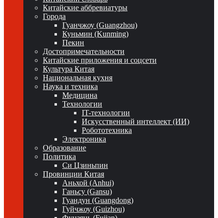
Китайские аббревиатуры
Города
Гуанчжоу (Guangzhou)
Куньмин (Kunming)
Пекин
Достопримечательности
Китайские приложения и соцсети
Культура Китая
Национальная кухня
Наука и техника
Медицина
Технологии
IT-технологии
Искусственный интеллект (ИИ)
Робототехника
Электроника
Образование
Политика
Си Цзиньпин
Провинции Китая
Аньхой (Anhui)
Ганьсу (Gansu)
Гуандун (Guangdong)
Гуйчжоу (Guizhou)
Фуцзянь (Fujian)