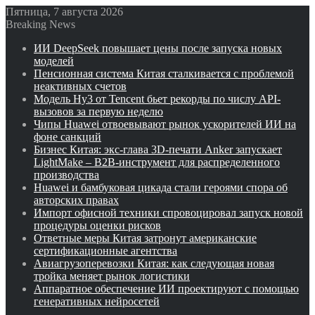
Пятница, 7 августа 2026
Breaking News
ИИ DeepSeek повышает цены после запуска новых
моделей
Пенсионная система Китая сталкивается с проблемой
неактивных счетов
Модель Hy3 от Tencent бьет рекорды по числу API-
вызовов за первую неделю
Чипы Huawei отвоевывают рынок ускорителей ИИ на
фоне санкций
Бизнес Китая: экс-глава 3D-печати Anker запускает
LightMake – B2B-инструмент для распределенного
производства
Huawei и бамбуковая цикада стали героями спора об
авторских правах
Импорт офисной техники спровоцировал запуск новой
процедуры оценки рисков
Ответные меры Китая затронут американские
сертификационные агентства
Авиагрузоперевозки Китая: как следующая новая
тройка меняет рынок логистики
Аппаратное обеспечение ИИ проектируют с помощью
генеративных нейросетей