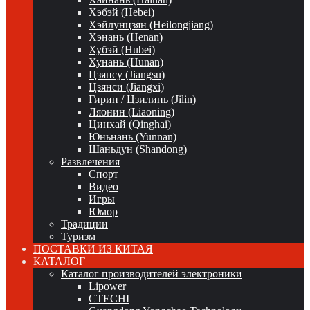
Хэбэй (Hebei)
Хэйлунцзян (Heilongjiang)
Хэнань (Henan)
Хубэй (Hubei)
Хунань (Hunan)
Цзянсу (Jiangsu)
Цзянси (Jiangxi)
Гирин / Цзилинь (Jilin)
Ляонин (Liaoning)
Цинхай (Qinghai)
Юньнань (Yunnan)
Шаньдун (Shandong)
Развлечения
Спорт
Видео
Игры
Юмор
Традиции
Туризм
ПОСТАВКИ ИЗ КИТАЯ
КАТАЛОГ
Каталог производителей электроники
Lipower
CTECHI