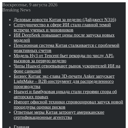
Воскресенье, 9 августа 2026
Breaking News
Деловые новости Китая за неделю (Дайджест N316)
Сотрудничество в сфере ИИ стало главной темой
встречи ученых и чиновников
ИИ DeepSeek повышает цены после запуска новых
моделей
Пенсионная система Китая сталкивается с проблемой
неактивных счетов
Модель Hy3 от Tencent бьет рекорды по числу API-
вызовов за первую неделю
Чипы Huawei отвоевывают рынок ускорителей ИИ на
фоне санкций
Бизнес Китая: экс-глава 3D-печати Anker запускает
LightMake – B2B-инструмент для распределенного
производства
Huawei и бамбуковая цикада стали героями спора об
авторских правах
Импорт офисной техники спровоцировал запуск новой
процедуры оценки рисков
Ответные меры Китая затронут американские
сертификационные агентства
Главная