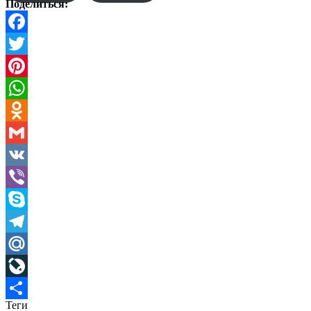
Поделиться:
Facebook
Twitter
Pinterest
WhatsApp
Odnoklassniki
Gmail
VK
Viber
Skype
Telegram
Mail.Ru
LiveJournal
Теги
Отправить