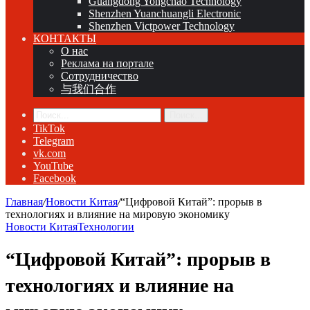
Guangdong Yongchao Technology
Shenzhen Yuanchuangli Electronic
Shenzhen Victpower Technology
КОНТАКТЫ
О нас
Реклама на портале
Сотрудничество
与我们合作
Поиск...
TikTok
Telegram
vk.com
YouTube
Facebook
Главная
/
Новости Китая
/
“Цифровой Китай”: прорыв в
технологиях и влияние на мировую экономику
Новости Китая
Технологии
“Цифровой Китай”: прорыв в
технологиях и влияние на