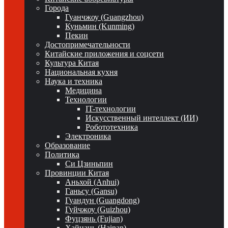
Города
Гуанчжоу (Guangzhou)
Куньмин (Kunming)
Пекин
Достопримечательности
Китайские приложения и соцсети
Культура Китая
Национальная кухня
Наука и техника
Медицина
Технологии
IT-технологии
Искусственный интеллект (ИИ)
Робототехника
Электроника
Образование
Политика
Си Цзиньпин
Провинции Китая
Аньхой (Anhui)
Ганьсу (Gansu)
Гуандун (Guangdong)
Гуйчжоу (Guizhou)
Фуцзянь (Fujian)
Хайнань (Hainan)