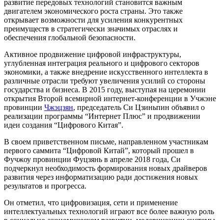
развитие передовых технологий становится важным
двигателем экономического роста страны. Это также
открывает возможности для усиления конкурентных
преимуществ в стратегически значимых отраслях и
обеспечения глобальной безопасности.
Активное продвижение цифровой инфраструктуры,
углубленная интеграция реального и цифрового секторов
экономики, а также внедрение искусственного интеллекта в
различные отрасли требуют увеличения усилий со стороны
государства и бизнеса. В 2015 году, выступая на церемонии
открытия Второй всемирной интернет-конференции в Учжэне
провинции
Чжэцзян
, председатель Си Цзиньпин объявил о
реализации программы “Интернет Плюс” и продвижении
идеи создания “Цифрового Китая”.
В своем приветственном письме, направленном участникам
первого саммита “Цифровой Китай”, который прошел в
Фучжоу провинции Фуцзянь в апреле 2018 года, Си
подчеркнул необходимость формирования новых драйверов
развития через информатизацию ради достижения новых
результатов и прогресса.
Он отметил, что цифровизация, сети и применение
интеллектуальных технологий играют все более важную роль