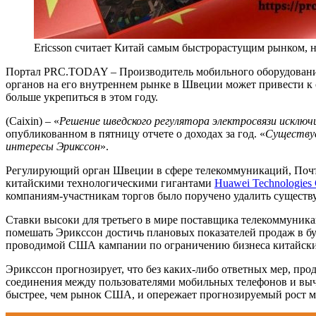
Ericsson считает Китай самым быстрорастущим рынком, 
Портал PRC.TODAY – Производитель мобильного оборудования 
органов на его внутреннем рынке в Швеции может привести к о
больше укрепиться в этом году.
(Caixin) – «
Решение шведского регулятора электросвязи исклю
опубликованном в пятницу отчете о доходах за год. «
Существуе
интересы Эрикссон
».
Регулирующий орган Швеции в сфере телекоммуникаций, Почто
китайскими технологическими гигантами
Huawei Technologies 
компаниям-участникам торгов было поручено удалить существу
Ставки высоки для третьего в мире поставщика телекоммуник
помешать Эрикссон достичь плановых показателей продаж в бу
проводимой США кампании по ограничению бизнеса китайских
Эрикссон прогнозирует, что без каких-либо ответных мер, про
соединения между пользователями мобильных телефонов и вычис
быстрее, чем рынок США, и опережает прогнозируемый рост м