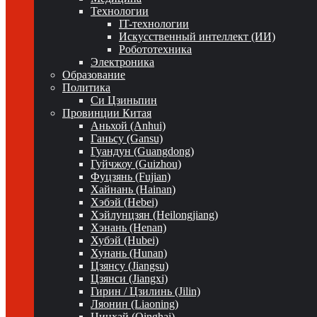
Технологии
IT-технологии
Искусственный интеллект (ИИ)
Робототехника
Электроника
Образование
Политика
Си Цзиньпин
Провинции Китая
Аньхой (Anhui)
Ганьсу (Gansu)
Гуандун (Guangdong)
Гуйчжоу (Guizhou)
Фуцзянь (Fujian)
Хайнань (Hainan)
Хэбэй (Hebei)
Хэйлунцзян (Heilongjiang)
Хэнань (Henan)
Хубэй (Hubei)
Хунань (Hunan)
Цзянсу (Jiangsu)
Цзянси (Jiangxi)
Гирин / Цзилинь (Jilin)
Ляонин (Liaoning)
Цинхай (Qinghai)