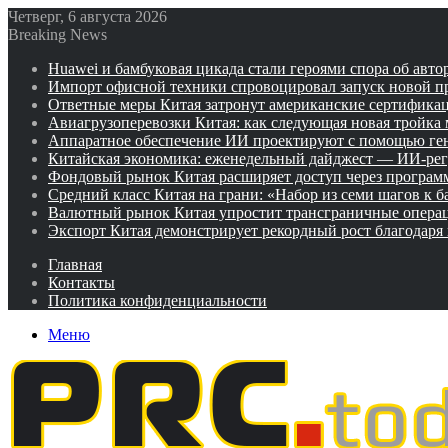
Четверг, 6 августа 2026
Breaking News
Huawei и бамбуковая цикада стали героями спора об авто
Импорт офисной техники спровоцировал запуск новой п
Ответные меры Китая затронут американские сертифика
Авиагрузоперевозки Китая: как следующая новая тройка
Аппаратное обеспечение ИИ проектируют с помощью ге
Китайская экономика: еженедельный дайджест — ИИ-рег
Фондовый рынок Китая расширяет доступ через программ
Средний класс Китая на грани: «Набор из семи шагов к 
Валютный рынок Китая упростит трансграничные операц
Экспорт Китая демонстрирует рекордный рост благодаря
Главная
Контакты
Политика конфиденциальности
Меню