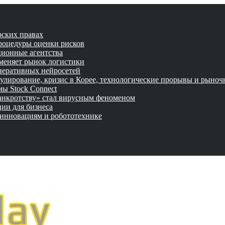
рских правах
роцедуры оценки рисков
ционные агентства
 меняет рынок логистики
неративных нейросетей
улирование, кризис в Корее, технологические прорывы и рыно
ы Stock Connect
банкротству» стал вирусным феноменом
ии для бизнеса
 инновациям и робототехнике