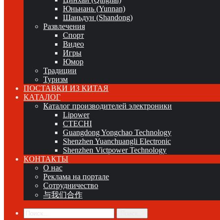
Юньнань (Yunnan)
Шаньдун (Shandong)
Развлечения
Спорт
Видео
Игры
Юмор
Традиции
Туризм
ПОСТАВКИ ИЗ КИТАЯ
КАТАЛОГ
Каталог производителей электроники
Lipower
CTECHI
Guangdong Yongchao Technology
Shenzhen Yuanchuangli Electronic
Shenzhen Victpower Technology
КОНТАКТЫ
О нас
Реклама на портале
Сотрудничество
与我们合作
Поиск...