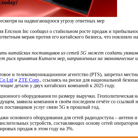
несмотря на надвигающуюся угрозу ответных мер
Ericsson Inc сообщил о стабильном росте продаж и прибыльнос
тветным мерам против его китайского бизнеса, что повлияло на
чить китайских поставщиков из сетей 5G может создать уязвим
т риск принятия Китаем мер, направленных на экономические 
вое и телекоммуникационное агентство (PTS), запретил местны
Co Ltd
и
ZTE Corp
., ссылаясь на риски для национальной безоп
ющие детали у двух китайских компаний к 2025 году.
ационного оборудования по размеру выручки. Геополитическая
дущем, заявила компания в своём последнем отчёте со ссылкой 
 поставщиков услуг связи 5G в прошлый год.
дажи основного оборудования для сетей радиодоступа – антенн 
лительных устройств, составляющих основу сетей операторов св
ировых продаж в этом году на 3%.