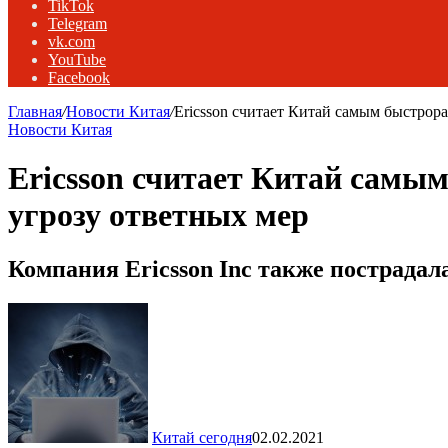
TikTok
Telegram
vk.com
YouTube
Facebook
Главная
/
Новости Китая
/
Ericsson считает Китай самым быстро
Новости Китая
Ericsson считает Китай сам
угрозу ответных мер
Компания Ericsson Inc также пострада
Китай сегодня
02.02.2021