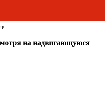
мер
смотря на надвигающуюся