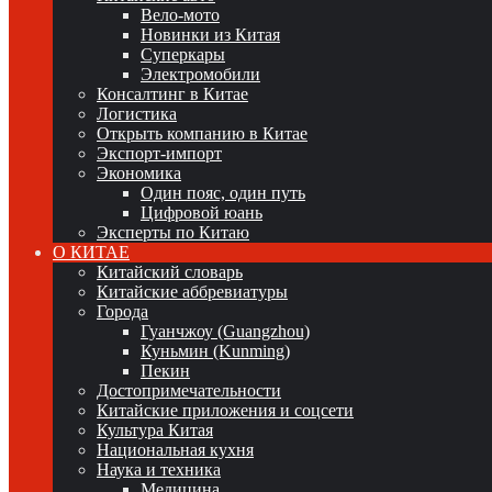
Вело-мото
Новинки из Китая
Суперкары
Электромобили
Консалтинг в Китае
Логистика
Открыть компанию в Китае
Экспорт-импорт
Экономика
Один пояс, один путь
Цифровой юань
Эксперты по Китаю
О КИТАЕ
Китайский словарь
Китайские аббревиатуры
Города
Гуанчжоу (Guangzhou)
Куньмин (Kunming)
Пекин
Достопримечательности
Китайские приложения и соцсети
Культура Китая
Национальная кухня
Наука и техника
Медицина