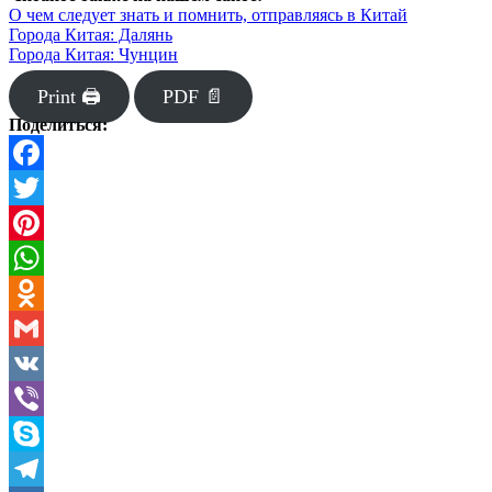
О чем следует знать и помнить, отправляясь в Китай
Города Китая: Далянь
Города Китая: Чунцин
Print 🖨
PDF 📄
Поделиться:
Facebook
Twitter
Pinterest
WhatsApp
Odnoklassniki
Gmail
VK
Viber
Skype