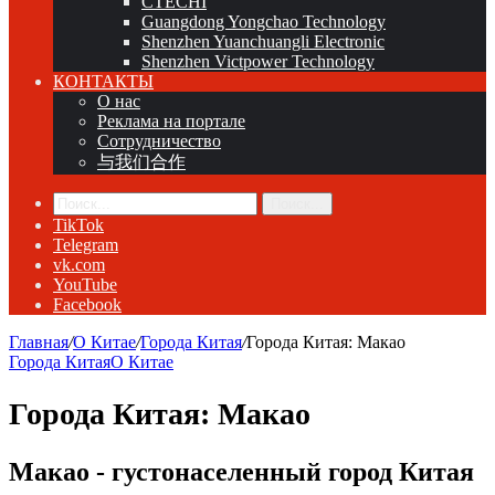
CTECHI
Guangdong Yongchao Technology
Shenzhen Yuanchuangli Electronic
Shenzhen Victpower Technology
КОНТАКТЫ
О нас
Реклама на портале
Сотрудничество
与我们合作
Поиск...
TikTok
Telegram
vk.com
YouTube
Facebook
Главная
/
О Китае
/
Города Китая
/
Города Китая: Макао
Города Китая
О Китае
Города Китая: Макао
Макао - густонаселенный город Китая