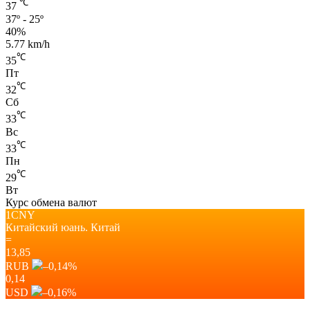
℃
37
37º - 25º
40%
5.77 km/h
℃
35
Пт
℃
32
Сб
℃
33
Вс
℃
33
Пн
℃
29
Вт
Курс обмена валют
1CNY
Китайский юань.
Китай
=
13,85
RUB
–0,14
%
0,14
USD
–0,16
%