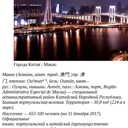
Города Китая - Макао
Макао (Аомы́нь, кант. трад.
澳門
, упр.
澳
门
, ютпхин: Ou³mun⁴⁻², йель: Oumún, кант.-
рус.: Оумунь, пиньинь: Àomén, палл.: Аомэнь, порт
.
Região
Administrativa Especial de Macau
) — специальный
административный район Китайской Народной Республики.
Бывшая португальская колония. Территория –
30,8 км²
(224-я в
мире).
Население — 653 100 человек (на 31 декабря 2017)
.
Официальные
языки: португальский и китайский (преимущественно