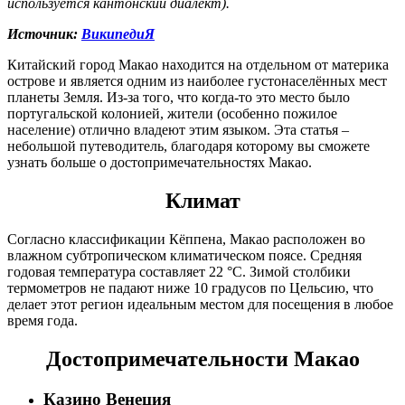
используется кантонский диалект).
Источник:
ВикипедиЯ
Китайский город Макао находится на отдельном от материка
острове и является одним из наиболее густонаселённых мест
планеты Земля. Из-за того, что когда-то это место было
португальской колонией, жители (особенно пожилое
население) отлично владеют этим языком. Эта статья –
небольшой путеводитель, благодаря которому вы сможете
узнать больше о достопримечательностях Макао.
Климат
Согласно классификации Кёппена, Макао расположен во
влажном субтропическом климатическом поясе. Средняя
годовая температура составляет 22 °C. Зимой столбики
термометров не падают ниже 10 градусов по Цельсию, что
делает этот регион идеальным местом для посещения в любое
время года.
Достопримечательности Макао
Казино Венеция