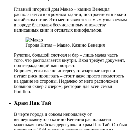
Главный игорный дом Макао – казино Венеция
располагается в огромном здании, построенном в южно-
китайском стиле. Это место является самым узнаваемым
в городе благодаря бесчисленному множеству
написанных книг и отснятых кинофильмов.
Города Китая – Макао. Казино Венеция
Рулетки, большой слот-зал и бар – лишь малая часть
того, что располагается внутри. Вход требует документ,
подтверждающий ваш возраст.
Впрочем, если вас не интересуют азартные игры и
пугает риск проиграть – стоит даже просто посмотреть
на здание из стороны. Недалеко от него расположен
большой сквер с озером, ресторан для всей семьи
Portifino.
Храм Пак Тай
В черте города и совсем неподалёку от
вышеупомянутого казино Венеция расположена
маленькая китайская деревушка и храм Пак Тай. Он был
построен в 1844-м году и является единственным