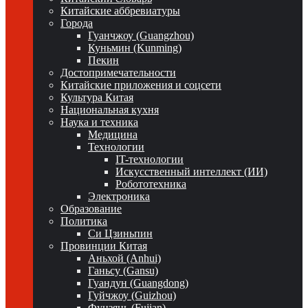
Китайские аббревиатуры
Города
Гуанчжоу (Guangzhou)
Куньмин (Kunming)
Пекин
Достопримечательности
Китайские приложения и соцсети
Культура Китая
Национальная кухня
Наука и техника
Медицина
Технологии
IT-технологии
Искусственный интеллект (ИИ)
Робототехника
Электроника
Образование
Политика
Си Цзиньпин
Провинции Китая
Аньхой (Anhui)
Ганьсу (Gansu)
Гуандун (Guangdong)
Гуйчжоу (Guizhou)
Фуцзянь (Fujian)