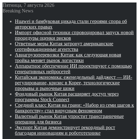
Пятница, 7 августа 2026
Breaking News
Huawei и бамбуковая цикада стали героями спора об
авторских правах
Импорт офисной техники спровоцировал запуск новой
процедуры оценки рисков
Ответные меры Китая затронут американские
сертификационные агентства
Авиагрузоперевозки Китая: как следующая новая
тройка меняет рынок логистики
Аппаратное обеспечение ИИ проектируют с помощью
генеративных нейросетей
Китайская экономика: еженедельный дайджест — ИИ-
регулирование, кризис в Корее, технологические
прорывы и рыночные шоки
Фондовый рынок Китая расширяет доступ через
программы Stock Connect
Средний класс Китая на грани: «Набор из семи шагов к
банкротству» стал вирусным феноменом
Валютный рынок Китая упростит трансграничные
операции для бизнеса
Экспорт Китая демонстрирует рекордный рост
благодаря инновациям и робототехнике