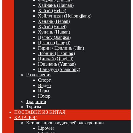
Хайнань (Hainan)
Хэбэй (Hebei)
Хэйлунцзян (Heilongjiang)
Хэнань (Henan)
Хубэй (Hubei)
Хунань (Hunan)
Цзянсу (Jiangsu)
Цзянси (Jiangxi)
Гирин / Цзилинь (Jilin)
Ляонин (Liaoning)
Цинхай (Qinghai)
Юньнань (Yunnan)
Шаньдун (Shandong)
Развлечения
Спорт
Видео
Игры
Юмор
Традиции
Туризм
ПОСТАВКИ ИЗ КИТАЯ
КАТАЛОГ
Каталог производителей электроники
Lipower