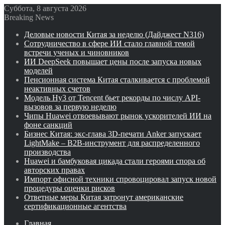
Суббота, 8 августа 2026
Breaking News
Деловые новости Китая за неделю (Дайджест N316)
Сотрудничество в сфере ИИ стало главной темой
встречи ученых и чиновников
ИИ DeepSeek повышает цены после запуска новых
моделей
Пенсионная система Китая сталкивается с проблемой
неактивных счетов
Модель Hy3 от Tencent бьет рекорды по числу API-
вызовов за первую неделю
Чипы Huawei отвоевывают рынок ускорителей ИИ на
фоне санкций
Бизнес Китая: экс-глава 3D-печати Anker запускает
LightMake – B2B-инструмент для распределенного
производства
Huawei и бамбуковая цикада стали героями спора об
авторских правах
Импорт офисной техники спровоцировал запуск новой
процедуры оценки рисков
Ответные меры Китая затронут американские
сертификационные агентства
Главная