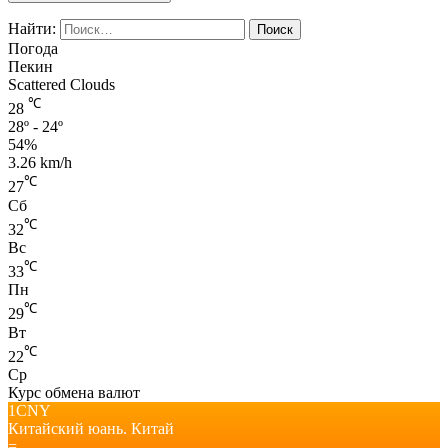
Найти:
Погода
Пекин
Scattered Clouds
℃
28
28º - 24º
54%
3.26 km/h
℃
27
Сб
℃
32
Вс
℃
33
Пн
℃
29
Вт
℃
22
Ср
Курс обмена валют
1CNY
Китайский юань.
Китай
=