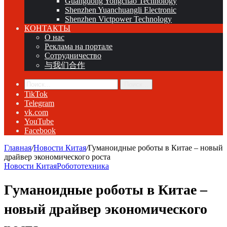
Guangdong Yongchao Technology
Shenzhen Yuanchuangli Electronic
Shenzhen Victpower Technology
КОНТАКТЫ
О нас
Реклама на портале
Сотрудничество
与我们合作
Поиск...
TikTok
Telegram
vk.com
YouTube
Facebook
Главная
/
Новости Китая
/
Гуманоидные роботы в Китае – новый
драйвер экономического роста
Новости Китая
Робототехника
Гуманоидные роботы в Китае –
новый драйвер экономического