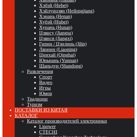
Хэбэй (Hebei)
Хэйлунцзян (Heilongjiang)
Хэнань (Henan)
Хубэй (Hubei)
Хунань (Hunan)
Цзянсу (Jiangsu)
Цзянси (Jiangxi)
Гирин / Цзилинь (Jilin)
Ляонин (Liaoning)
Цинхай (Qinghai)
Юньнань (Yunnan)
Шаньдун (Shandong)
Развлечения
Спорт
Видео
Игры
Юмор
Традиции
Туризм
ПОСТАВКИ ИЗ КИТАЯ
КАТАЛОГ
Каталог производителей электроники
Lipower
CTECHI