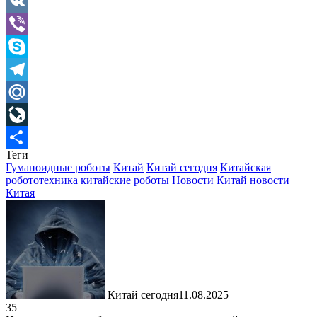
Gmail
VK
Viber
Skype
Telegram
Mail.Ru
LiveJournal
Теги
Отправить
Гуманоидные роботы
Китай
Китай сегодня
Китайская
робототехника
китайские роботы
Новости Китай
новости
Китая
Китай сегодня
11.08.2025
35