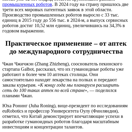
промышленных роботов
. В 2024 году на страну пришлось две
трети всех мировых патентных заявок в этой области.
Производство промышленных роботов выросло с 33 тыс.
единиц в 2015 году до 556 тыс. в 2024-м, а выпуск сервисных
роботов достиг 10,52 млн единиц, увеличившись на 34,3% в
годовом выражении.
Практическое применение – от аптек
до международного сотрудничества
Чжан Чжичжэн (Zhang Zhizheng), сооснователь пекинского
стартапа Galbot, рассказал, что их гуманоидные роботы уже
работают в более чем 10 аптеках столицы. Они
самостоятельно находят лекарства на полках и передают
заказы курьерам. «
К концу года мы планируем расширить
сеть до 100 таких аптек по всей стране
», — поделился
планами Чжан.
Юха Ронинг (Juha Roning), вице-президент по исследованиям
euRobotics и профессор Университета Оулу (Финляндия),
отметил, что Китай демонстрирует впечатляющие успехи в
разработке гуманоидных роботов благодаря масштабным
инвестициям и концентрации талантов.