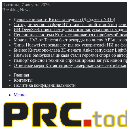
Пятница, 7 августа 2026
Breaking News
Деловые новости Китая за неделю (Дайджест N316)
Сотрудничество в сфере ИИ стало главной темой встреч
ИИ DeepSeek повышает цены после запуска новых модел
Пенсионная система Китая сталкивается с проблемой не
Модель Hy3 от Tencent бьет рекорды по числу API-вызов
Чипы Huawei отвоевывают рынок ускорителей ИИ на фо
Бизнес Китая: экс-глава 3D-печати Anker запускает Ligh
Huawei и бамбуковая цикада стали героями спора об авто
Импорт офисной техники спровоцировал запуск новой п
Ответные меры Китая затронут американские сертифика
Главная
Контакты
Политика конфиденциальности
Меню