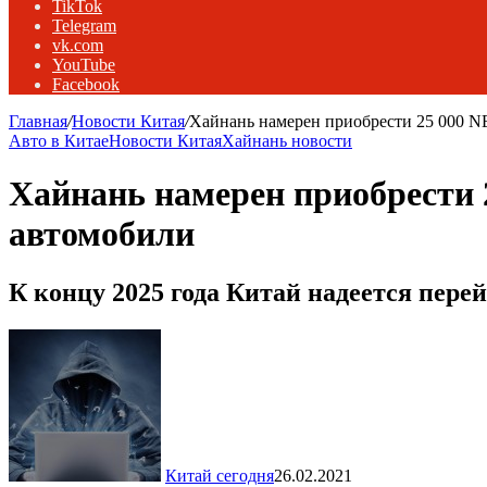
TikTok
Telegram
vk.com
YouTube
Facebook
Главная
/
Новости Китая
/
Хайнань намерен приобрести 25 000 NE
Авто в Китае
Новости Китая
Хайнань новости
Хайнань намерен приобрести 2
автомобили
К концу 2025 года Китай надеется пер
Китай сегодня
26.02.2021