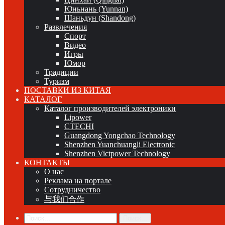
Юньнань (Yunnan)
Шаньдун (Shandong)
Развлечения
Спорт
Видео
Игры
Юмор
Традиции
Туризм
ПОСТАВКИ ИЗ КИТАЯ
КАТАЛОГ
Каталог производителей электроники
Lipower
CTECHI
Guangdong Yongchao Technology
Shenzhen Yuanchuangli Electronic
Shenzhen Victpower Technology
КОНТАКТЫ
О нас
Реклама на портале
Сотрудничество
与我们合作
Поиск...