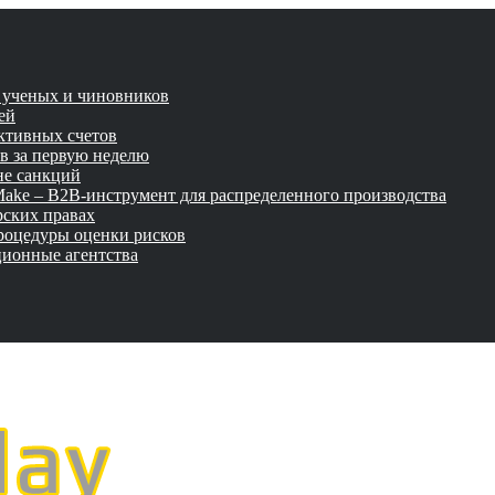
и ученых и чиновников
ей
активных счетов
ов за первую неделю
не санкций
tMake – B2B-инструмент для распределенного производства
рских правах
роцедуры оценки рисков
ционные агентства