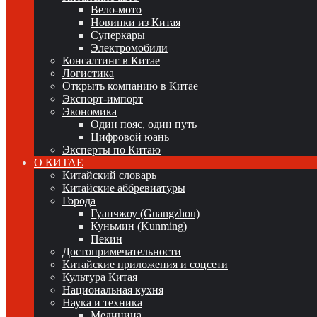
Вело-мото
Новинки из Китая
Суперкары
Электромобили
Консалтинг в Китае
Логистика
Открыть компанию в Китае
Экспорт-импорт
Экономика
Один пояс, один путь
Цифровой юань
Эксперты по Китаю
О КИТАЕ
Китайский словарь
Китайские аббревиатуры
Города
Гуанчжоу (Guangzhou)
Куньмин (Kunming)
Пекин
Достопримечательности
Китайские приложения и соцсети
Культура Китая
Национальная кухня
Наука и техника
Медицина