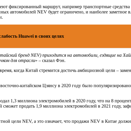
еют фиксированный маршрут, например транспортные средства д
нных автомобилей NEV будет ограничено, и наиболее заметное в
и.
слабость Huawei в своих целях
тайский бренд NEV) приходится на автомобили, ездящие на Хайн
чком для отрасли
» – сказал Фэн.
емя, когда Китай стремится достичь амбициозной цели – заме
осточно-китайском Цзянсу в 2020 году было популяризировано 5
ал 1,3 миллиона электромобилей в 2020 году, что на 8 проценто
й сможет продать 1,9 миллиона электромобилей в 2021 году, за
нтной цели NEV, а это означает, что продажи NEV в Китае долж