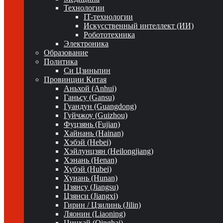
Технологии
IT-технологии
Искусственный интеллект (ИИ)
Робототехника
Электроника
Образование
Политика
Си Цзиньпин
Провинции Китая
Аньхой (Anhui)
Ганьсу (Gansu)
Гуандун (Guangdong)
Гуйчжоу (Guizhou)
Фуцзянь (Fujian)
Хайнань (Hainan)
Хэбэй (Hebei)
Хэйлунцзян (Heilongjiang)
Хэнань (Henan)
Хубэй (Hubei)
Хунань (Hunan)
Цзянсу (Jiangsu)
Цзянси (Jiangxi)
Гирин / Цзилинь (Jilin)
Ляонин (Liaoning)
Цинхай (Qinghai)