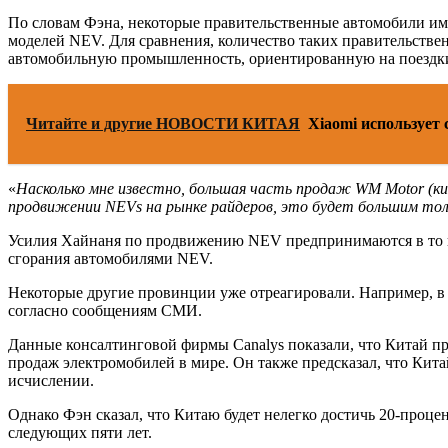
По словам Фэна, некоторые правительственные автомобили им
моделей NEV. Для сравнения, количество таких правительстве
автомобильную промышленность, ориентированную на поездк
Читайте и другие НОВОСТИ КИТАЯ
Xiaomi использует 
«
Насколько мне известно, большая часть продаж WM Motor (ки
продвижении NEVs на рынке райдеров, это будет большим тол
Усилия Хайнаня по продвижению NEV предпринимаются в то вр
сгорания автомобилями NEV.
Некоторые другие провинции уже отреагировали. Например, в в
согласно сообщениям СМИ.
Данные консалтинговой фирмы Canalys показали, что Китай прод
продаж электромобилей в мире. Он также предсказал, что Кита
исчислении.
Однако Фэн сказал, что Китаю будет нелегко достичь 20-проце
следующих пяти лет.