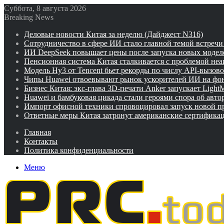
Суббота, 8 августа 2026
Breaking News
Деловые новости Китая за неделю (Дайджест N316)
Сотрудничество в сфере ИИ стало главной темой встреч
ИИ DeepSeek повышает цены после запуска новых модел
Пенсионная система Китая сталкивается с проблемой не
Модель Hy3 от Tencent бьет рекорды по числу API-вызов
Чипы Huawei отвоевывают рынок ускорителей ИИ на фо
Бизнес Китая: экс-глава 3D-печати Anker запускает Ligh
Huawei и бамбуковая цикада стали героями спора об авто
Импорт офисной техники спровоцировал запуск новой п
Ответные меры Китая затронут американские сертифика
Главная
Контакты
Политика конфиденциальности
Меню