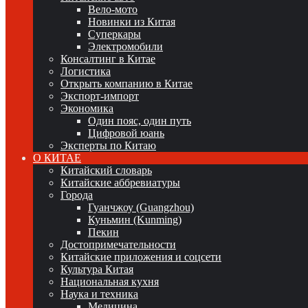
Вело-мото
Новинки из Китая
Суперкары
Электромобили
Консалтинг в Китае
Логистика
Открыть компанию в Китае
Экспорт-импорт
Экономика
Один пояс, один путь
Цифровой юань
Эксперты по Китаю
О КИТАЕ
Китайский словарь
Китайские аббревиатуры
Города
Гуанчжоу (Guangzhou)
Куньмин (Kunming)
Пекин
Достопримечательности
Китайские приложения и соцсети
Культура Китая
Национальная кухня
Наука и техника
Медицина