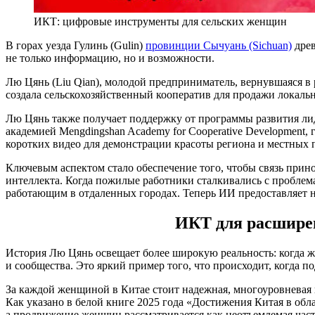
ИКТ: цифровые инструменты для сельских женщин
В горах уезда Гулинь (Gulin)
провинции Сычуань (Sichuan)
древ
не только информацию, но и возможности.
Лю Цянь (Liu Qian), молодой предприниматель, вернувшаяся в 
создала сельскохозяйственный кооператив для продажи локаль
Лю Цянь также получает поддержку от программы развития ли
академией Mengdingshan Academy for Cooperative Development
коротких видео для демонстрации красоты региона и местных 
Ключевым аспектом стало обеспечение того, чтобы связь прин
интеллекта. Когда пожилые работники сталкивались с пробле
работающим в отдаленных городах. Теперь ИИ предоставляет 
ИКТ для расширен
История Лю Цянь освещает более широкую реальность: когда 
и сообщества. Это яркий пример того, что происходит, когда
За каждой женщиной в Китае стоит надежная, многоуровневая 
Как указано в белой книге 2025 года «Достижения Китая в обл
а продвижение женщин рассматривается как неотъемлемая час