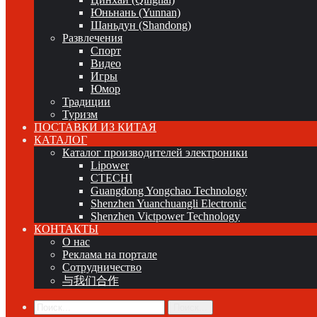
Юньнань (Yunnan)
Шаньдун (Shandong)
Развлечения
Спорт
Видео
Игры
Юмор
Традиции
Туризм
ПОСТАВКИ ИЗ КИТАЯ
КАТАЛОГ
Каталог производителей электроники
Lipower
CTECHI
Guangdong Yongchao Technology
Shenzhen Yuanchuangli Electronic
Shenzhen Victpower Technology
КОНТАКТЫ
О нас
Реклама на портале
Сотрудничество
与我们合作
Поиск...