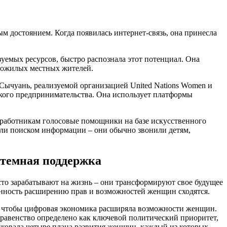
ым достоянием. Когда появилась интернет-связь, она принесла
зуемых ресурсов, быстро распознала этот потенциал. Она
 пожилых местных жителей.
Сычуань, реализуемой организацией United Nations Women и
ского предпринимательства. Она использует платформы
 работникам голосовые помощники на базе искусственного
или поиском информации – они обычно звонили детям,
стемная поддержка
то зарабатывают на жизнь – они трансформируют свое будущее
енность расширению прав и возможностей женщин сходятся.
о, чтобы цифровая экономика расширяла возможности женщин.
 равенство определено как ключевой политический приоритет,
иковала четыре плана развития женщин, каждый из которых