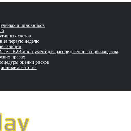
и ученых и чиновников
ей
активных счетов
ов за первую неделю
не санкций
tMake – B2B-инструмент для распределенного производства
рских правах
роцедуры оценки рисков
ционные агентства