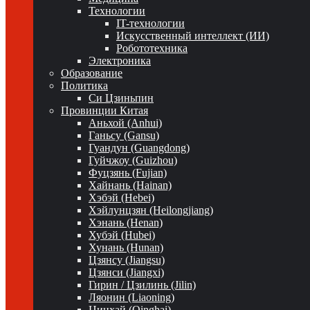
Технологии
IT-технологии
Искусственный интеллект (ИИ)
Робототехника
Электроника
Образование
Политика
Си Цзиньпин
Провинции Китая
Аньхой (Anhui)
Ганьсу (Gansu)
Гуандун (Guangdong)
Гуйчжоу (Guizhou)
Фуцзянь (Fujian)
Хайнань (Hainan)
Хэбэй (Hebei)
Хэйлунцзян (Heilongjiang)
Хэнань (Henan)
Хубэй (Hubei)
Хунань (Hunan)
Цзянсу (Jiangsu)
Цзянси (Jiangxi)
Гирин / Цзилинь (Jilin)
Ляонин (Liaoning)
Цинхай (Qinghai)