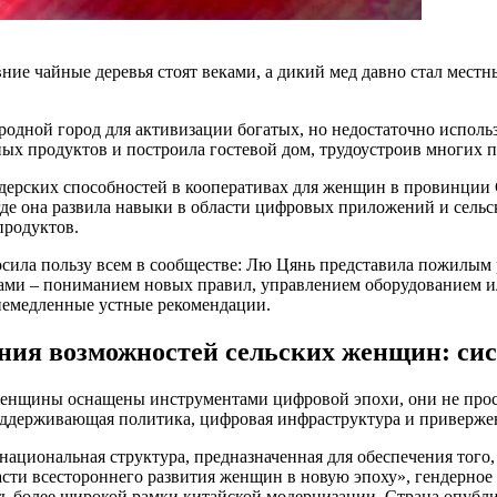
ние чайные деревья стоят веками, а дикий мед давно стал местн
родной город для активизации богатых, но недостаточно исполь
ных продуктов и построила гостевой дом, трудоустроив многих
дерских способностей в кооперативах для женщин в провинции 
, где она развила навыки в области цифровых приложений и сель
продуктов.
осила пользу всем в сообществе: Лю Цянь представила пожилым
мами – пониманием новых правил, управлением оборудованием 
немедленные устные рекомендации.
ия возможностей сельских женщин: си
женщины оснащены инструментами цифровой эпохи, они не прос
 поддерживающая политика, цифровая инфраструктура и приверж
национальная структура, предназначенная для обеспечения тог
асти всестороннего развития женщин в новую эпоху», гендерное
ть более широкой рамки китайской модернизации. Страна опубл