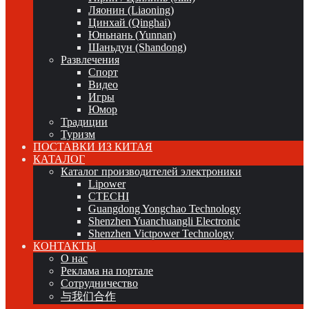
Ляонин (Liaoning)
Цинхай (Qinghai)
Юньнань (Yunnan)
Шаньдун (Shandong)
Развлечения
Спорт
Видео
Игры
Юмор
Традиции
Туризм
ПОСТАВКИ ИЗ КИТАЯ
КАТАЛОГ
Каталог производителей электроники
Lipower
CTECHI
Guangdong Yongchao Technology
Shenzhen Yuanchuangli Electronic
Shenzhen Victpower Technology
КОНТАКТЫ
О нас
Реклама на портале
Сотрудничество
与我们合作