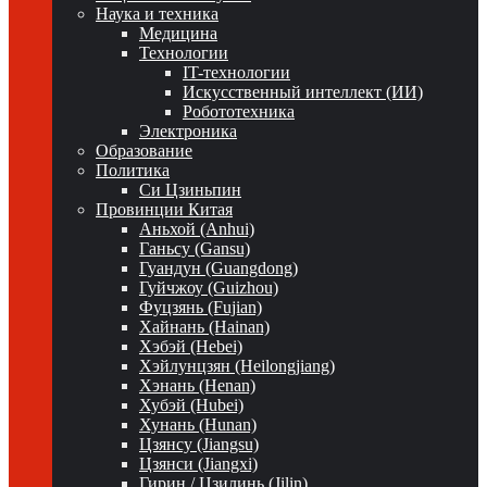
Наука и техника
Медицина
Технологии
IT-технологии
Искусственный интеллект (ИИ)
Робототехника
Электроника
Образование
Политика
Си Цзиньпин
Провинции Китая
Аньхой (Anhui)
Ганьсу (Gansu)
Гуандун (Guangdong)
Гуйчжоу (Guizhou)
Фуцзянь (Fujian)
Хайнань (Hainan)
Хэбэй (Hebei)
Хэйлунцзян (Heilongjiang)
Хэнань (Henan)
Хубэй (Hubei)
Хунань (Hunan)
Цзянсу (Jiangsu)
Цзянси (Jiangxi)
Гирин / Цзилинь (Jilin)