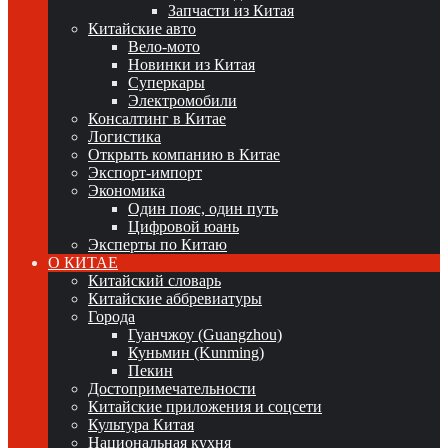
Запчасти из Китая
Китайские авто
Вело-мото
Новинки из Китая
Суперкары
Электромобили
Консалтинг в Китае
Логистика
Открыть компанию в Китае
Экспорт-импорт
Экономика
Один пояс, один путь
Цифровой юань
Эксперты по Китаю
О КИТАЕ
Китайский словарь
Китайские аббревиатуры
Города
Гуанчжоу (Guangzhou)
Куньмин (Kunming)
Пекин
Достопримечательности
Китайские приложения и соцсети
Культура Китая
Национальная кухня