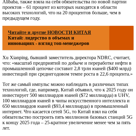
Alibaba, также взяла на себя обязательства по новой партии
проектов – 61 процент из которых находятся в области
высоких технологий, что на 20 процентов больше, чем в
предыдущем году.
Читайте и другие НОВОСТИ КИТАЯ
Китай: лидерство в объемах и
инновациях - взгляд топ-менеджеров
Xu Xianping, бывший заместитель директора NDRC, считает,
что: «масштаб предприятий по добыче и переработке нефти в
промышленной цепочке составит 2,8 трлн юаней ($400 млрд)
инвестиций при среднегодовом темпе роста в 22,6 процента.»
Тот же самый импульс можно наблюдать в различных типах
технологий, где, например, Китай объявил, что к 2025 году он
инвестирует 500 миллиардов юаней ($72 миллиарда) в UHV,
100 миллиардов юаней в чипы искусственного интеллекта и
650 миллиардов юаней ($93,4 миллиарда) в промышленный
интернет. Что касается сетей 5G, то Китай взял на себя
обязательство построить пять миллионов базовых станций 5G
к концу 2025 года – 25-кратное увеличение менее чем за пять
лет.