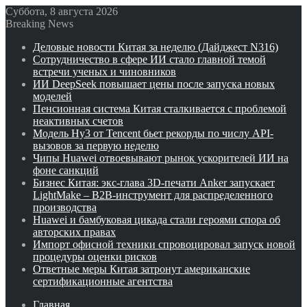
Суббота, 8 августа 2026
Breaking News
Деловые новости Китая за неделю (Дайджест N316)
Сотрудничество в сфере ИИ стало главной темой
встречи ученых и чиновников
ИИ DeepSeek повышает цены после запуска новых
моделей
Пенсионная система Китая сталкивается с проблемой
неактивных счетов
Модель Hy3 от Tencent бьет рекорды по числу API-
вызовов за первую неделю
Чипы Huawei отвоевывают рынок ускорителей ИИ на
фоне санкций
Бизнес Китая: экс-глава 3D-печати Anker запускает
LightMake – B2B-инструмент для распределенного
производства
Huawei и бамбуковая цикада стали героями спора об
авторских правах
Импорт офисной техники спровоцировал запуск новой
процедуры оценки рисков
Ответные меры Китая затронут американские
сертификационные агентства
Главная