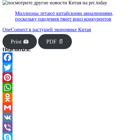
Миллионы летают китайскими авиалиниями,
поскольку пандемия тянет вниз конкурентов
OneConnect в растущей экономике Китая
Print 🖨
PDF 📄
Поделиться:
Facebook
Twitter
Pinterest
WhatsApp
Odnoklassniki
Gmail
VK
Viber