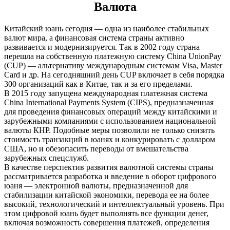
Валюта
Китайский юань сегодня — одна из наиболее стабильных
валют мира, а финансовая система страны активно
развивается и модернизируется. Так в 2002 году страна
перешла на собственную платежную систему China UnionPay
(CUP) — альтернативу международным системам Visa, Master
Card и др. На сегодняшний день CUP включает в себя порядка
300 организаций как в Китае, так и за его пределами.
В 2015 году запущена международная платежная система
China International Payments System (CIPS), предназначенная
для проведения финансовых операций между китайскими и
зарубежными компаниями с использованием национальной
валюты КНР. Подобные меры позволили не только снизить
стоимость транзакций в юанях и конкурировать с долларом
США, но и обезопасить переводы от вмешательства
зарубежных спецслужб.
В качестве перспектив развития валютной системы страны
рассматривается разработка и введение в оборот цифрового
юаня — электронной валюты, предназначенной для
стабилизации китайской экономики, перевода ее на более
высокий, технологический и интеллектуальный уровень. При
этом цифровой юань будет выполнять все функции денег,
включая возможность совершения платежей, определения