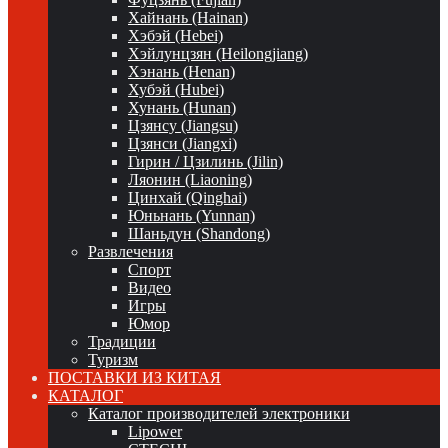
Хайнань (Hainan)
Хэбэй (Hebei)
Хэйлунцзян (Heilongjiang)
Хэнань (Henan)
Хубэй (Hubei)
Хунань (Hunan)
Цзянсу (Jiangsu)
Цзянси (Jiangxi)
Гирин / Цзилинь (Jilin)
Ляонин (Liaoning)
Цинхай (Qinghai)
Юньнань (Yunnan)
Шаньдун (Shandong)
Развлечения
Спорт
Видео
Игры
Юмор
Традиции
Туризм
ПОСТАВКИ ИЗ КИТАЯ
КАТАЛОГ
Каталог производителей электроники
Lipower