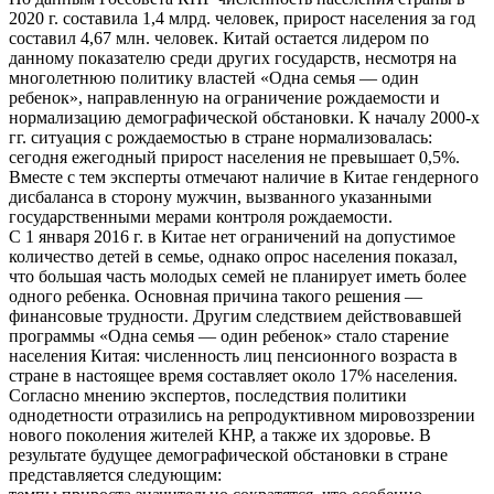
2020 г. составила 1,4 млрд. человек, прирост населения за год
составил 4,67 млн. человек. Китай остается лидером по
данному показателю среди других государств, несмотря на
многолетнюю политику властей «Одна семья — один
ребенок», направленную на ограничение рождаемости и
нормализацию демографической обстановки. К началу 2000-х
гг. ситуация с рождаемостью в стране нормализовалась:
сегодня ежегодный прирост населения не превышает 0,5%.
Вместе с тем эксперты отмечают наличие в Китае гендерного
дисбаланса в сторону мужчин, вызванного указанными
государственными мерами контроля рождаемости.
С 1 января 2016 г. в Китае нет ограничений на допустимое
количество детей в семье, однако опрос населения показал,
что большая часть молодых семей не планирует иметь более
одного ребенка. Основная причина такого решения —
финансовые трудности. Другим следствием действовавшей
программы «Одна семья — один ребенок» стало старение
населения Китая: численность лиц пенсионного возраста в
стране в настоящее время составляет около 17% населения.
Согласно мнению экспертов, последствия политики
однодетности отразились на репродуктивном мировоззрении
нового поколения жителей КНР, а также их здоровье. В
результате будущее демографической обстановки в стране
представляется следующим: