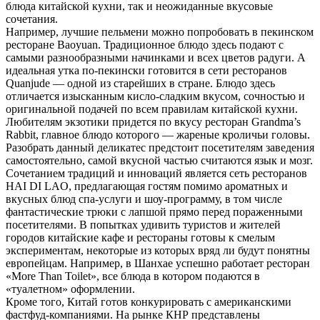
блюда китайской кухни, так и неожиданные вкусовые
сочетания.
Например, лучшие пельмени можно попробовать в пекинском
ресторане Baoyuan. Традиционное блюдо здесь подают с
самыми разнообразными начинками и всех цветов радуги. А
идеальная утка по-пекински готовится в сети ресторанов
Quanjude — одной из старейших в стране. Блюдо здесь
отличается изысканным кисло-сладким вкусом, сочностью и
оригинальной подачей по всем правилам китайской кухни.
Любителям экзотики придется по вкусу ресторан Grandma’s
Rabbit, главное блюдо которого — жареные кроличьи головы.
Разобрать данный деликатес предстоит посетителям заведения
самостоятельно, самой вкусной частью считаются язык и мозг.
Сочетанием традиций и инноваций является сеть ресторанов
HAI DI LAO, предлагающая гостям помимо ароматных и
вкусных блюд спа-услуги и шоу-программу, в том числе
фантастические трюки с лапшой прямо перед пораженными
посетителями. В попытках удивить туристов и жителей
городов китайские кафе и рестораны готовы к смелым
экспериментам, некоторые из которых вряд ли будут понятны
европейцам. Например, в Шанхае успешно работает ресторан
«More Than Toilet», все блюда в котором подаются в
«туалетном» оформлении.
Кроме того, Китай готов конкурировать с американскими
фастфуд-компаниями. На рынке КНР представлены