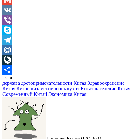
Odnoklassniki
Gmail
VK
Viber
Skype
Telegram
Mail.Ru
LiveJournal
Теги
Отправить
держава
достопримечательности Китая
Здравоохранение
Китая
Китай
китайский юань
кухня Китая
население Китая
Современный Китай
Экономика Китая
Новости Китая
04.04.2021