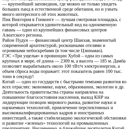
— крупнейший заповедник, где можно не только увидеть
больших панд в естественной среде обитания, но и узнать
много интересного об этих животных.
Пик Виктория в Гонконге — лучшая смотровая площадка, с
которой открывается удивительный вид на одноименную
гавань — один из крупнейших финансовых центров
Азиатского региона.
Район Пудун — финансовый центр Шанхая, знаменитый
современной архитектурой, роскошными отелями и
огромными небоскребами (в том числе Цзиньмао).
ГЭС «Три ущелья» в провинции Хубэй – одна из самых
крупных в мире, её длина — 2309 м, а высота — 185 м. Дамба
позволяет вырабатывать около 100 тВт/ч электроэнергии, а
объем сброса воды поражает: этот показатель равен 100 тыс.
тонн в секунду!
Китай — одно из государств с быстрыми темпами развития во
всех отраслях: экономике, науке, образовании, экологии и др.
Деятельность правительства страны направлена на
повышение благосостояния населения, выход КНР на
лидирующие позиции мирового рынка, развитие науки и
наукоемких технологий, привлечение перспективных и
высококвалифицированных кадров и иностранных
инвестиций, а также стабилизацию экологической обстановки
и развитие «зеленых» технологий на промышленных
предприятиях. Несомненно, в ближайшие десятилетия Китай