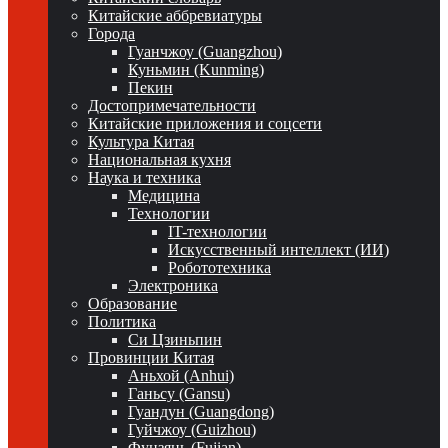
Китайские аббревиатуры
Города
Гуанчжоу (Guangzhou)
Куньмин (Kunming)
Пекин
Достопримечательности
Китайские приложения и соцсети
Культура Китая
Национальная кухня
Наука и техника
Медицина
Технологии
IT-технологии
Искусственный интеллект (ИИ)
Робототехника
Электроника
Образование
Политика
Си Цзиньпин
Провинции Китая
Аньхой (Anhui)
Ганьсу (Gansu)
Гуандун (Guangdong)
Гуйчжоу (Guizhou)
Фуцзянь (Fujian)