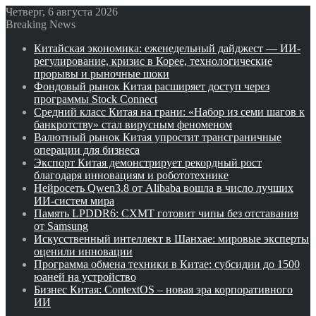
Четверг, 6 августа 2026
Breaking News
Китайская экономика: еженедельный дайджест — ИИ-
регулирование, кризис в Корее, технологические
прорывы и рыночные шоки
Фондовый рынок Китая расширяет доступ через
программы Stock Connect
Средний класс Китая на грани: «Набор из семи шагов к
банкротству» стал вирусным феноменом
Валютный рынок Китая упростит трансграничные
операции для бизнеса
Экспорт Китая демонстрирует рекордный рост
благодаря инновациям и робототехнике
Нейросеть Qwen3.8 от Alibaba вошла в число лучших
ИИ-систем мира
Память LPDDR6: CXMT готовит чипы без отставания
от Samsung
Искусственный интеллект в Шанхае: мировые эксперты
оценили инновации
Программа обмена техники в Китае: субсидии до 1500
юаней на устройство
Бизнес Китая: ContextOS – новая эра корпоративного
ИИ