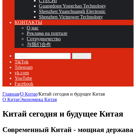
CTECHI
Guangdong Yongchao Technology
Shenzhen Yuanchuangli Electronic
Shenzhen Victpower Technology
КОНТАКТЫ
О нас
Реклама на портале
Сотрудничество
与我们合作
Поиск...
TikTok
Telegram
vk.com
YouTube
Facebook
Главная
/
О Китае
/
Китай сегодня и будущее Китая
О Китае
Экономика Китая
Китай сегодня и будущее Китая
Современный Китай - мощная держава