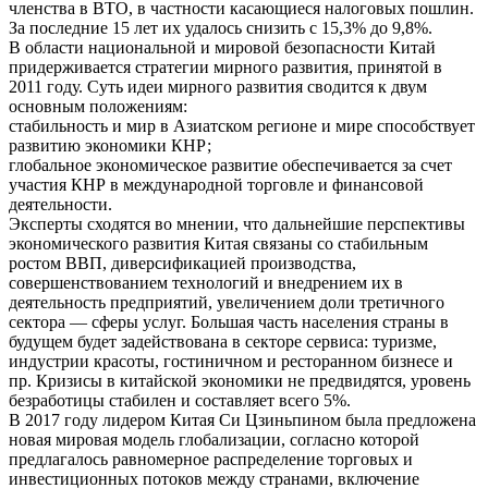
членства в ВТО, в частности касающиеся налоговых пошлин.
За последние 15 лет их удалось снизить с 15,3% до 9,8%.
В области национальной и мировой безопасности Китай
придерживается стратегии мирного развития, принятой в
2011 году. Суть идеи мирного развития сводится к двум
основным положениям:
стабильность и мир в Азиатском регионе и мире способствует
развитию экономики КНР;
глобальное экономическое развитие обеспечивается за счет
участия КНР в международной торговле и финансовой
деятельности.
Эксперты сходятся во мнении, что дальнейшие перспективы
экономического развития Китая связаны со стабильным
ростом ВВП, диверсификацией производства,
совершенствованием технологий и внедрением их в
деятельность предприятий, увеличением доли третичного
сектора — сферы услуг. Большая часть населения страны в
будущем будет задействована в секторе сервиса: туризме,
индустрии красоты, гостиничном и ресторанном бизнесе и
пр. Кризисы в китайской экономики не предвидятся, уровень
безработицы стабилен и составляет всего 5%.
В 2017 году лидером Китая Си Цзиньпином была предложена
новая мировая модель глобализации, согласно которой
предлагалось равномерное распределение торговых и
инвестиционных потоков между странами, включение