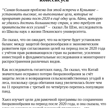
“Самая большая проблема для этой встречи в Куньмине –
установить высокие, но выполнимые цели, которые не
превратят рамки пост-2020 в ещё одну цель Айти, которую
не удалось достичь большинству стран, и это требует от
правительств всех усилий”
– сказал Ли Шэн, исследователь
из Школы наук о жизни Пекинского университета.
Ли сказал, что он ожидает, что на встрече будет установлен
баланс между защитой биоразнообразия и экономическим
развитием при согласовании целей на период после 2020 года
с учётом прав развивающихся стран на развитие, усилении
инвестиций в фундаментальные исследования и мониторинге
распространения различных видов.
Как исследователь гигантских панд, Ли сказал, что Китай
значительно исправил потерю биоразнообразия за счёт
защиты лесов и возвращения сельскохозяйственных угодий в
леса, поскольку среда обитания панд увеличилась более чем
на 11 процентов с третьей по четвёртую перепись популяции
панд.
Хьюз изучает цели для рамочной программы по сохранению
биоразнообразия на период после 2020 года, и она сказала, что