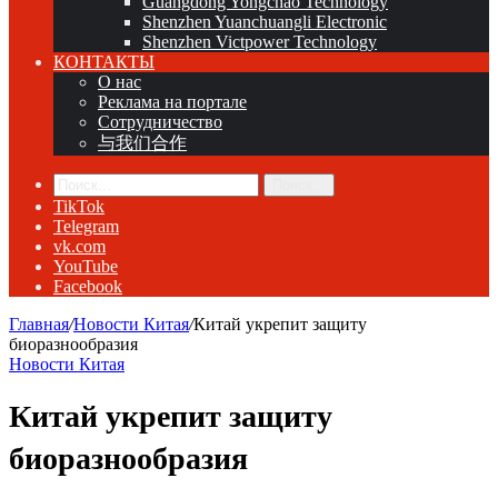
Guangdong Yongchao Technology
Shenzhen Yuanchuangli Electronic
Shenzhen Victpower Technology
КОНТАКТЫ
О нас
Реклама на портале
Сотрудничество
与我们合作
Поиск...
TikTok
Telegram
vk.com
YouTube
Facebook
Главная
/
Новости Китая
/
Китай укрепит защиту
биоразнообразия
Новости Китая
Китай укрепит защиту
биоразнообразия