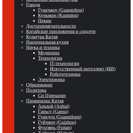
Города
Гуанчжоу (Guangzhou)
Куньмин (Kunming)
Пекин
Достопримечательности
Китайские приложения и соцсети
Культура Китая
Национальная кухня
Наука и техника
Медицина
Технологии
IT-технологии
Искусственный интеллект (ИИ)
Робототехника
Электроника
Образование
Политика
Си Цзиньпин
Провинции Китая
Аньхой (Anhui)
Ганьсу (Gansu)
Гуандун (Guangdong)
Гуйчжоу (Guizhou)
Фуцзянь (Fujian)
Хайнань (Hainan)