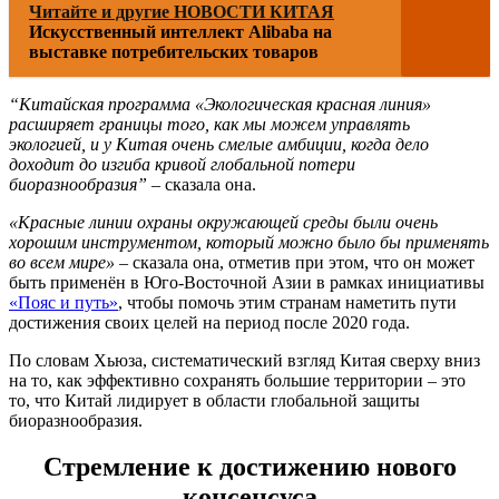
Читайте и другие НОВОСТИ КИТАЯ
Искусственный интеллект Alibaba на
выставке потребительских товаров
“Китайская программа «Экологическая красная линия»
расширяет границы того, как мы можем управлять
экологией, и у Китая очень смелые амбиции, когда дело
доходит до изгиба кривой глобальной потери
биоразнообразия”
– сказала она.
«Красные линии охраны окружающей среды были очень
хорошим инструментом, который можно было бы применять
во всем мире»
– сказала она, отметив при этом, что он может
быть применён в Юго-Восточной Азии в рамках инициативы
«Пояс и путь»
, чтобы помочь этим странам наметить пути
достижения своих целей на период после 2020 года.
По словам Хьюза, систематический взгляд Китая сверху вниз
на то, как эффективно сохранять большие территории – это
то, что Китай лидирует в области глобальной защиты
биоразнообразия.
Стремление к достижению нового
консенсуса