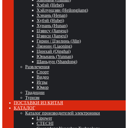
Хэбэй (Hebei)
Хэйлунцзян (Heilongjiang)
Хэнань (Henan)
Хубэй (Hubei)
Хунань (Hunan)
Цзянсу (Jiangsu)
Цзянси (Jiangxi)
Гирин / Цзилинь (Jilin)
Ляонин (Liaoning)
Цинхай (Qinghai)
Юньнань (Yunnan)
Шаньдун (Shandong)
Развлечения
Спорт
Видео
Игры
Юмор
Традиции
Туризм
ПОСТАВКИ ИЗ КИТАЯ
КАТАЛОГ
Каталог производителей электроники
Lipower
CTECHI