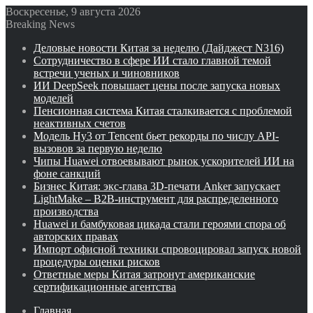
Воскресенье, 9 августа 2026
Breaking News
Деловые новости Китая за неделю (Дайджест N316)
Сотрудничество в сфере ИИ стало главной темой
встречи ученых и чиновников
ИИ DeepSeek повышает цены после запуска новых
моделей
Пенсионная система Китая сталкивается с проблемой
неактивных счетов
Модель Hy3 от Tencent бьет рекорды по числу API-
вызовов за первую неделю
Чипы Huawei отвоевывают рынок ускорителей ИИ на
фоне санкций
Бизнес Китая: экс-глава 3D-печати Anker запускает
LightMake – B2B-инструмент для распределенного
производства
Huawei и бамбуковая цикада стали героями спора об
авторских правах
Импорт офисной техники спровоцировал запуск новой
процедуры оценки рисков
Ответные меры Китая затронут американские
сертификационные агентства
Главная