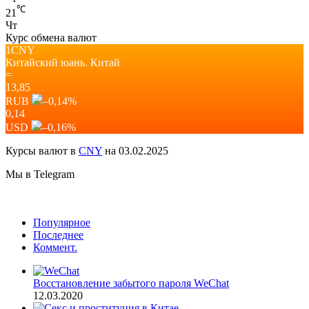
℃
21
Чт
Курс обмена валют
1CNY
Китайский юань.
Китай
=
13,85
RUB
–0,14
%
0,14
USD
–0,16
%
Курсы валют в
CNY
на 03.02.2025
Мы в Telegram
Популярное
Последнее
Коммент.
Восстановление забытого пароля WeChat
12.03.2020