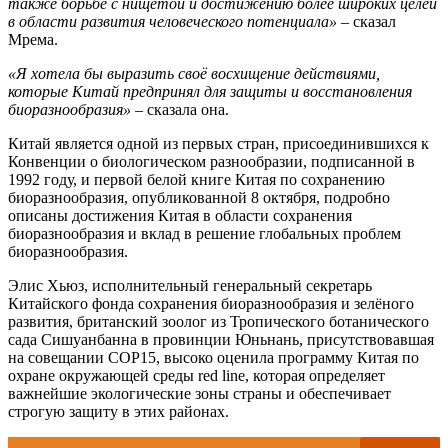
также борьбе с нищетой и достижению более широких целей
в области развития человеческого потенциала»
– сказал
Мрема.
«Я хотела бы выразить своё восхищение действиями,
которые Китай предпринял для защиты и восстановления
биоразнообразия»
– сказала она.
Китай является одной из первых стран, присоединившихся к
Конвенции о биологическом разнообразии, подписанной в
1992 году, и первой белой книге Китая по сохранению
биоразнообразия, опубликованной 8 октября, подробно
описаны достижения Китая в области сохранения
биоразнообразия и вклад в решение глобальных проблем
биоразнообразия.
Элис Хьюз, исполнительный генеральный секретарь
Китайского фонда сохранения биоразнообразия и зелёного
развития, британский зоолог из Тропического ботанического
сада Сишуанбанна в провинции Юньнань, присутствовавшая
на совещании COP15, высоко оценила программу Китая по
охране окружающей среды red line, которая определяет
важнейшие экологические зоны страны и обеспечивает
строгую защиту в этих районах.