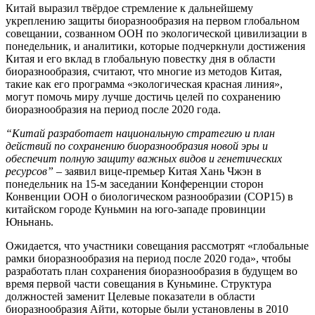
Китай выразил твёрдое стремление к дальнейшему
укреплению защиты биоразнообразия на первом глобальном
совещании, созванном ООН по экологической цивилизации в
понедельник, и аналитики, которые подчеркнули достижения
Китая и его вклад в глобальную повестку дня в области
биоразнообразия, считают, что многие из методов Китая,
такие как его программа «экологическая красная линия»,
могут помочь миру лучше достичь целей по сохранению
биоразнообразия на период после 2020 года.
“Китай разработает национальную стратегию и план
действий по сохранению биоразнообразия новой эры и
обеспечит полную защиту важных видов и генетических
ресурсов”
– заявил вице-премьер Китая Хань Чжэн в
понедельник на 15-м заседании Конференции сторон
Конвенции ООН о биологическом разнообразии (COP15) в
китайском городе Куньмин на юго-западе провинции
Юньнань.
Ожидается, что участники совещания рассмотрят «глобальные
рамки биоразнообразия на период после 2020 года», чтобы
разработать план сохранения биоразнообразия в будущем во
время первой части совещания в Куньмине. Структура
должностей заменит Целевые показатели в области
биоразнообразия Айти, которые были установлены в 2010