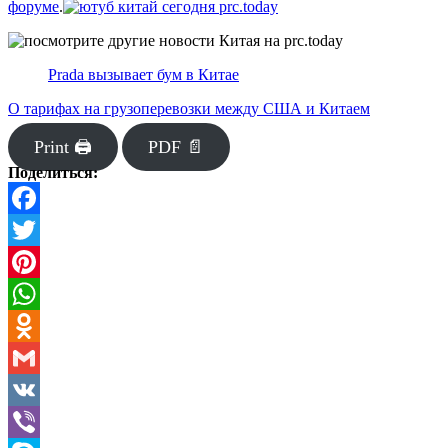
форуме
.
Prada вызывает бум в Китае
О тарифах на грузоперевозки между США и Китаем
Print 🖨
PDF 📄
Поделиться:
Facebook
Twitter
Pinterest
WhatsApp
Odnoklassniki
Gmail
VK