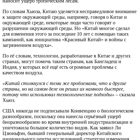
наносит ущерб тропическим лесам.
По словам Хьюза, Китаю уделяется несправедливое внимание
к защите окружающей среды, например, говоря о Китае и
окружающей среде, некоторые люди часто говорят о
разрушении окружающей среды. Но «Китай многое сделал
для изменения этого за последние 10 лет с помощью таких
кампаний, как инициатива «Красивый Китай» и войны с
загрязнением воздуха».
По её словам, технологии, разработанные в Китае и других
странах, могут помочь таким странам, как Бангладеш и
Индия, у которых всё ещё есть огромные проблемы с
качеством воздуха.
«Китай столкнулся с теми же проблемами, что и другие
страны, но на самом деле он решил их намного быстрее,
потому что использовал технологические подходы»
– сказала
Хьюз.
США никогда не подписывали Конвенцию о биологическом
разнообразии, поскольку она нанесла серьёзный ущерб
биоразнообразию во время внутренней индустриализации и
уничтожила большое количество видов. Как заявил Ли
Цзюньфэн, бывший генеральный директор Китайского
национального центра исследований стратегии изменения