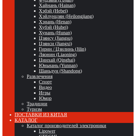
Хайнань (Hainan)
Хэбэй (Hebei)
Хэйлунцзян (Heilongjiang)
Хэнань (Henan)
Хубэй (Hubei)
Хунань (Hunan)
Цзянсу (Jiangsu)
Цзянси (Jiangxi)
Гирин / Цзилинь (Jilin)
Ляонин (Liaoning)
Цинхай (Qinghai)
Юньнань (Yunnan)
Шаньдун (Shandong)
Развлечения
Спорт
Видео
Игры
Юмор
Традиции
Туризм
ПОСТАВКИ ИЗ КИТАЯ
КАТАЛОГ
Каталог производителей электроники
Lipower