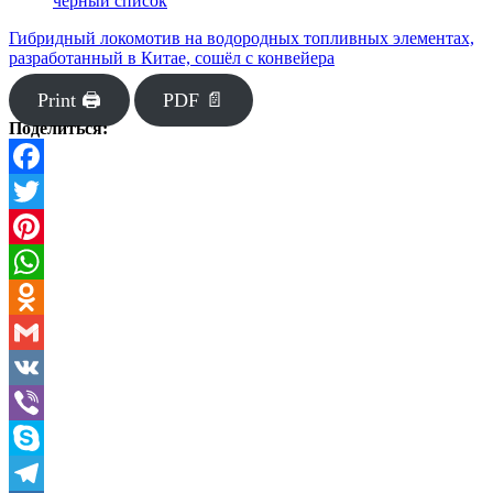
чёрный список
Гибридный локомотив на водородных топливных элементах,
разработанный в Китае, сошёл с конвейера
Print 🖨
PDF 📄
Поделиться:
Facebook
Twitter
Pinterest
WhatsApp
Odnoklassniki
Gmail
VK
Viber
Skype