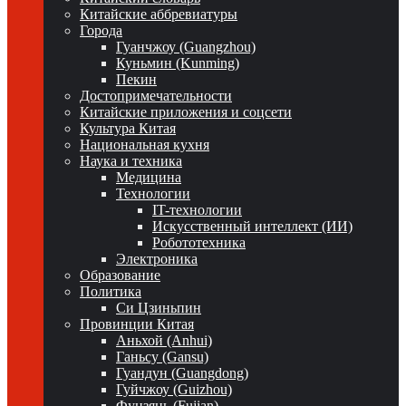
Китайские аббревиатуры
Города
Гуанчжоу (Guangzhou)
Куньмин (Kunming)
Пекин
Достопримечательности
Китайские приложения и соцсети
Культура Китая
Национальная кухня
Наука и техника
Медицина
Технологии
IT-технологии
Искусственный интеллект (ИИ)
Робототехника
Электроника
Образование
Политика
Си Цзиньпин
Провинции Китая
Аньхой (Anhui)
Ганьсу (Gansu)
Гуандун (Guangdong)
Гуйчжоу (Guizhou)
Фуцзянь (Fujian)