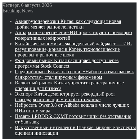
Четверг, 6 августа 2026
Breaking News
Авиагрузоперевозки Китая: как следующая новая
тройка меняет рынок логистики
Аппаратное обеспечение ИИ проектируют с помощью
генеративных нейросетей
Китайская экономика: еженедельный дайджест — ИИ-
регулирование, кризис в Корее, технологические
прорывы и рыночные шоки
Фондовый рынок Китая расширяет доступ через
программы Stock Connect
Средний класс Китая на грани: «Набор из семи шагов к
банкротству» стал вирусным феноменом
Валютный рынок Китая упростит трансграничные
операции для бизнеса
Экспорт Китая демонстрирует рекордный рост
благодаря инновациям и робототехнике
Нейросеть Qwen3.8 от Alibaba вошла в число лучших
ИИ-систем мира
Память LPDDR6: CXMT готовит чипы без отставания
от Samsung
Искусственный интеллект в Шанхае: мировые эксперты
оценили инновации