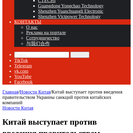
CTECHI
Guangdong Yongchao Technology
Shenzhen Yuanchuangli Electronic
Shenzhen Victpower Technology
КОНТАКТЫ
О нас
Реклама на портале
Сотрудничество
与我们合作
Поиск...
TikTok
Telegram
vk.com
YouTube
Facebook
Главная
/
Новости Китая
/
Китай выступает против введения
правительством Украины санкций против китайских
компаний
Новости Китая
Китай выступает против