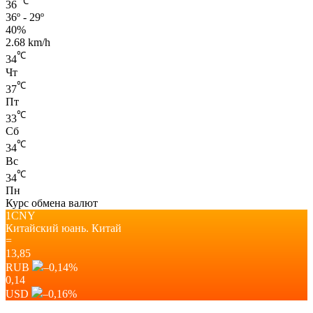
℃
36
36º - 29º
40%
2.68 km/h
℃
34
Чт
℃
37
Пт
℃
33
Сб
℃
34
Вс
℃
34
Пн
Курс обмена валют
1CNY
Китайский юань.
Китай
=
13,85
RUB
–0,14
%
0,14
USD
–0,16
%