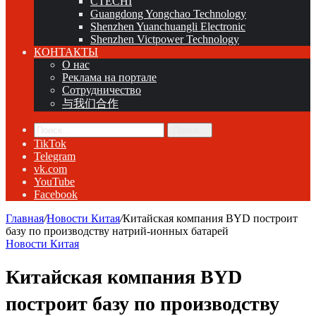
CTECHI
Guangdong Yongchao Technology
Shenzhen Yuanchuangli Electronic
Shenzhen Victpower Technology
КОНТАКТЫ
О нас
Реклама на портале
Сотрудничество
与我们合作
Поиск...
TikTok
Telegram
vk.com
YouTube
Facebook
Главная
/
Новости Китая
/
Китайская компания BYD построит
базу по производству натрий-ионных батарей
Новости Китая
Китайская компания BYD
построит базу по производству