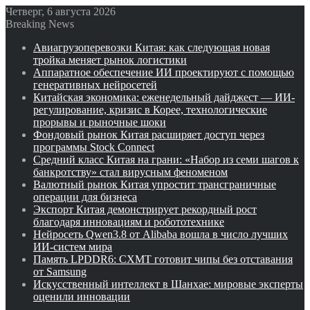
Четверг, 6 августа 2026
Breaking News
Авиагрузоперевозки Китая: как следующая новая
тройка меняет рынок логистики
Аппаратное обеспечение ИИ проектируют с помощью
генеративных нейросетей
Китайская экономика: еженедельный дайджест — ИИ-
регулирование, кризис в Корее, технологические
прорывы и рыночные шоки
Фондовый рынок Китая расширяет доступ через
программы Stock Connect
Средний класс Китая на грани: «Набор из семи шагов к
банкротству» стал вирусным феноменом
Валютный рынок Китая упростит трансграничные
операции для бизнеса
Экспорт Китая демонстрирует рекордный рост
благодаря инновациям и робототехнике
Нейросеть Qwen3.8 от Alibaba вошла в число лучших
ИИ-систем мира
Память LPDDR6: CXMT готовит чипы без отставания
от Samsung
Искусственный интеллект в Шанхае: мировые эксперты
оценили инновации