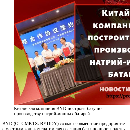
Китайская компания BYD построит базу по
производству натрий-ионных батарей
BYD (OTCMKTS: BYDDY) создаст совместное предприятие
с местным конгломератом для создания базы по производству