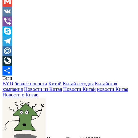
Odnoklassniki
Gmail
VK
Viber
Skype
Telegram
Mail.Ru
LiveJournal
Теги
Отправить
BYD
бизнес новости
Китай
Китай сегодня
Китайская
компания
Новости из Китая
Новости Китай
новости Китая
Новости о Китае