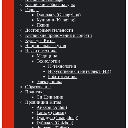
Китайские аббревиатуры
Города
Гуанчжоу (Guangzhou)
Куньмин (Kunming)
Пекин
Достопримечательности
Китайские приложения и соцсети
Культура Китая
Национальная кухня
Наука и техника
Медицина
Технологии
IT-технологии
Искусственный интеллект (ИИ)
Робототехника
Электроника
Образование
Политика
Си Цзиньпин
Провинции Китая
Аньхой (Anhui)
Ганьсу (Gansu)
Гуандун (Guangdong)
Гуйчжоу (Guizhou)
Фуцзянь (Fujian)