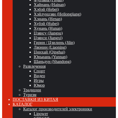
Хайнань (Hainan)
Хэбэй (Hebei)
Хэйлунцзян (Heilongjiang)
Хэнань (Henan)
Хубэй (Hubei)
Хунань (Hunan)
Цзянсу (Jiangsu)
Цзянси (Jiangxi)
Гирин / Цзилинь (Jilin)
Ляонин (Liaoning)
Цинхай (Qinghai)
Юньнань (Yunnan)
Шаньдун (Shandong)
Развлечения
Спорт
Видео
Игры
Юмор
Традиции
Туризм
ПОСТАВКИ ИЗ КИТАЯ
КАТАЛОГ
Каталог производителей электроники
Lipower