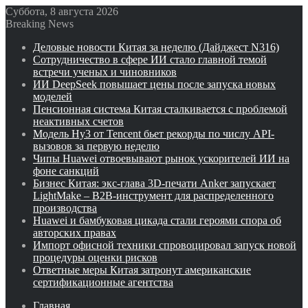
Суббота, 8 августа 2026
Breaking News
Деловые новости Китая за неделю (Дайджест N316)
Сотрудничество в сфере ИИ стало главной темой
встречи ученых и чиновников
ИИ DeepSeek повышает цены после запуска новых
моделей
Пенсионная система Китая сталкивается с проблемой
неактивных счетов
Модель Hy3 от Tencent бьет рекорды по числу API-
вызовов за первую неделю
Чипы Huawei отвоевывают рынок ускорителей ИИ на
фоне санкций
Бизнес Китая: экс-глава 3D-печати Anker запускает
LightMake – B2B-инструмент для распределенного
производства
Huawei и бамбуковая цикада стали героями спора об
авторских правах
Импорт офисной техники спровоцировал запуск новой
процедуры оценки рисков
Ответные меры Китая затронут американские
сертификационные агентства
Главная