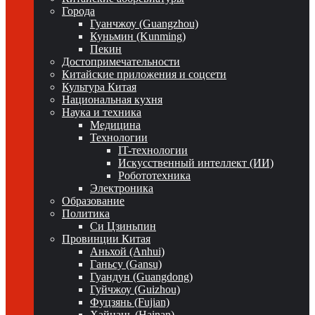
Города
Гуанчжоу (Guangzhou)
Куньмин (Kunming)
Пекин
Достопримечательности
Китайские приложения и соцсети
Культура Китая
Национальная кухня
Наука и техника
Медицина
Технологии
IT-технологии
Искусственный интеллект (ИИ)
Робототехника
Электроника
Образование
Политика
Си Цзиньпин
Провинции Китая
Аньхой (Anhui)
Ганьсу (Gansu)
Гуандун (Guangdong)
Гуйчжоу (Guizhou)
Фуцзянь (Fujian)
Хайнань (Hainan)