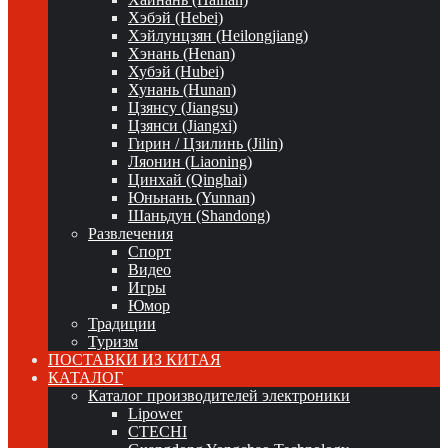
Хэбэй (Hebei)
Хэйлунцзян (Heilongjiang)
Хэнань (Henan)
Хубэй (Hubei)
Хунань (Hunan)
Цзянсу (Jiangsu)
Цзянси (Jiangxi)
Гирин / Цзилинь (Jilin)
Ляонин (Liaoning)
Цинхай (Qinghai)
Юньнань (Yunnan)
Шаньдун (Shandong)
Развлечения
Спорт
Видео
Игры
Юмор
Традиции
Туризм
ПОСТАВКИ ИЗ КИТАЯ
КАТАЛОГ
Каталог производителей электроники
Lipower
CTECHI