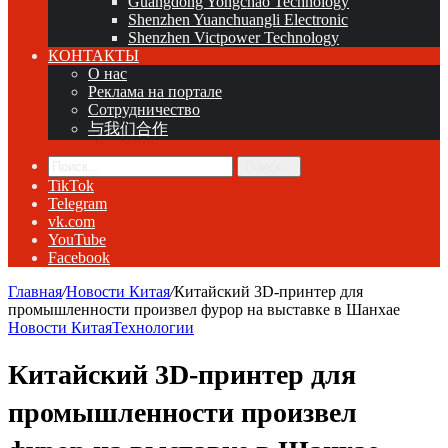
Guangdong Yongchao Technology
Shenzhen Yuanchuangli Electronic
Shenzhen Victpower Technology
КОНТАКТЫ
О нас
Реклама на портале
Сотрудничество
与我们合作
Поиск...
TikTok
Telegram
vk.com
YouTube
Facebook
Главная
/
Новости Китая
/
Китайский 3D-принтер для
промышленности произвел фурор на выставке в Шанхае
Новости Китая
Технологии
Китайский 3D-принтер для
промышленности произвел