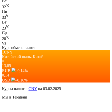
Вс
℃
32
Пн
℃
33
Вт
℃
23
Ср
℃
20
Чт
Курс обмена валют
1CNY
Китайский юань.
Китай
=
13,85
RUB
–0,14
%
0,14
USD
–0,16
%
Курсы валют в
CNY
на 03.02.2025
Мы в Telegram