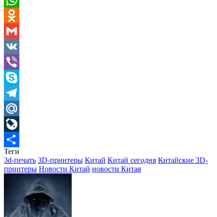
WhatsApp
Odnoklassniki
Gmail
VK
Viber
Skype
Telegram
Mail.Ru
LiveJournal
Теги
Отправить
3d-печать
3D-принтеры
Китай
Китай сегодня
Китайские 3D-
принтеры
Новости Китай
новости Китая