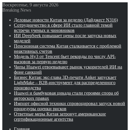
Воскресенье, 9 августа 2026
Breaking News
Деловые новости Китая за неделю (Дайджест N316)
Сотрудничество в сфере ИИ стало главной темой
встречи ученых и чиновников
ИИ DeepSeek повышает цены после запуска новых
моделей
Пенсионная система Китая сталкивается с проблемой
неактивных счетов
Модель Hy3 от Tencent бьет рекорды по числу API-
вызовов за первую неделю
Чипы Huawei отвоевывают рынок ускорителей ИИ на
фоне санкций
Бизнес Китая: экс-глава 3D-печати Anker запускает
LightMake – B2B-инструмент для распределенного
производства
Huawei и бамбуковая цикада стали героями спора об
авторских правах
Импорт офисной техники спровоцировал запуск новой
процедуры оценки рисков
Ответные меры Китая затронут американские
сертификационные агентства
Главная