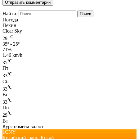
Найти:
Погода
Пекин
Clear Sky
℃
29
35º - 25º
71%
1.46 km/h
℃
35
Пт
℃
33
Сб
℃
33
Вс
℃
33
Пн
℃
29
Вт
Курс обмена валют
1CNY
Китайский юань.
Китай