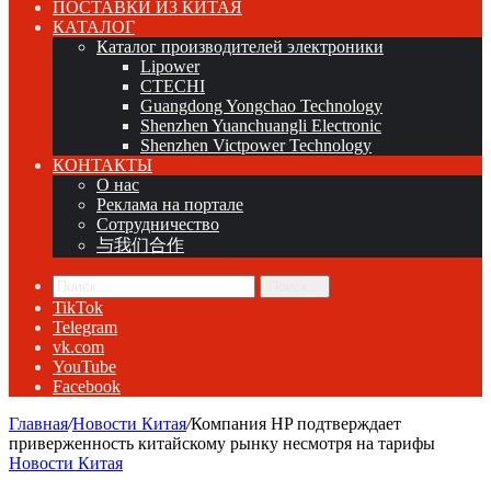
ПОСТАВКИ ИЗ КИТАЯ
КАТАЛОГ
Каталог производителей электроники
Lipower
CTECHI
Guangdong Yongchao Technology
Shenzhen Yuanchuangli Electronic
Shenzhen Victpower Technology
КОНТАКТЫ
О нас
Реклама на портале
Сотрудничество
与我们合作
Поиск...
TikTok
Telegram
vk.com
YouTube
Facebook
Главная
/
Новости Китая
/
Компания HP подтверждает
приверженность китайскому рынку несмотря на тарифы
Новости Китая