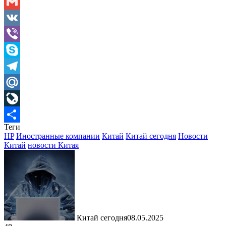
Odnoklassniki
Gmail
VK
Viber
Skype
Telegram
Mail.Ru
LiveJournal
Теги
Отправить
HP
Иностранные компании
Китай
Китай сегодня
Новости
Китай
новости Китая
Китай сегодня
08.05.2025