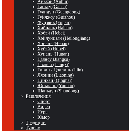
Аньхой (Anhui)
Ганьсу (Gansu)
Гуандун (Guangdong)
Гуйчжоу (Guizhou)
Фуцзянь (Fujian)
Хайнань (Hainan)
Хэбэй (Hebei)
Хэйлунцзян (Heilongjiang)
Хэнань (Henan)
Хубэй (Hubei)
Хунань (Hunan)
Цзянсу (Jiangsu)
Цзянси (Jiangxi)
Гирин / Цзилинь (Jilin)
Ляонин (Liaoning)
Цинхай (Qinghai)
Юньнань (Yunnan)
Шаньдун (Shandong)
Развлечения
Спорт
Видео
Игры
Юмор
Традиции
Туризм