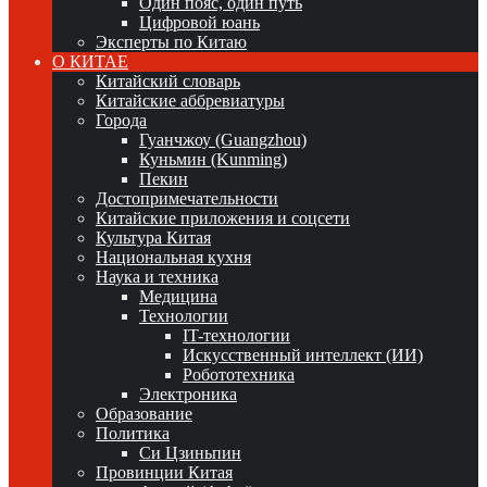
Один пояс, один путь
Цифровой юань
Эксперты по Китаю
О КИТАЕ
Китайский словарь
Китайские аббревиатуры
Города
Гуанчжоу (Guangzhou)
Куньмин (Kunming)
Пекин
Достопримечательности
Китайские приложения и соцсети
Культура Китая
Национальная кухня
Наука и техника
Медицина
Технологии
IT-технологии
Искусственный интеллект (ИИ)
Робототехника
Электроника
Образование
Политика
Си Цзиньпин
Провинции Китая