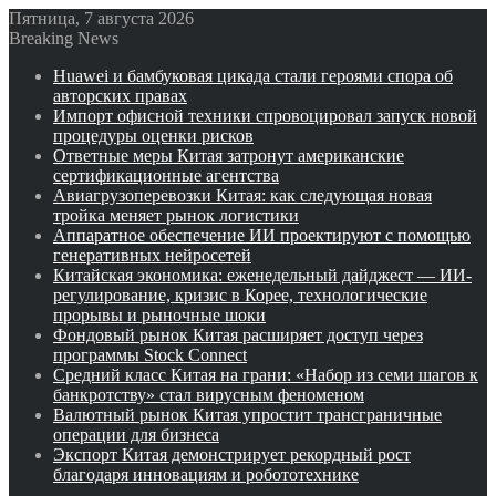
Пятница, 7 августа 2026
Breaking News
Huawei и бамбуковая цикада стали героями спора об
авторских правах
Импорт офисной техники спровоцировал запуск новой
процедуры оценки рисков
Ответные меры Китая затронут американские
сертификационные агентства
Авиагрузоперевозки Китая: как следующая новая
тройка меняет рынок логистики
Аппаратное обеспечение ИИ проектируют с помощью
генеративных нейросетей
Китайская экономика: еженедельный дайджест — ИИ-
регулирование, кризис в Корее, технологические
прорывы и рыночные шоки
Фондовый рынок Китая расширяет доступ через
программы Stock Connect
Средний класс Китая на грани: «Набор из семи шагов к
банкротству» стал вирусным феноменом
Валютный рынок Китая упростит трансграничные
операции для бизнеса
Экспорт Китая демонстрирует рекордный рост
благодаря инновациям и робототехнике