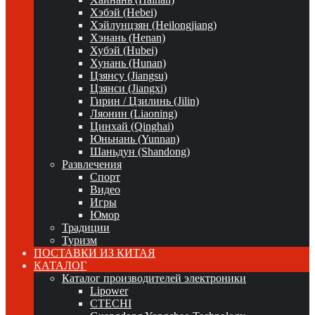
Хэбэй (Hebei)
Хэйлунцзян (Heilongjiang)
Хэнань (Henan)
Хубэй (Hubei)
Хунань (Hunan)
Цзянсу (Jiangsu)
Цзянси (Jiangxi)
Гирин / Цзилинь (Jilin)
Ляонин (Liaoning)
Цинхай (Qinghai)
Юньнань (Yunnan)
Шаньдун (Shandong)
Развлечения
Спорт
Видео
Игры
Юмор
Традиции
Туризм
ПОСТАВКИ ИЗ КИТАЯ
КАТАЛОГ
Каталог производителей электроники
Lipower
CTECHI