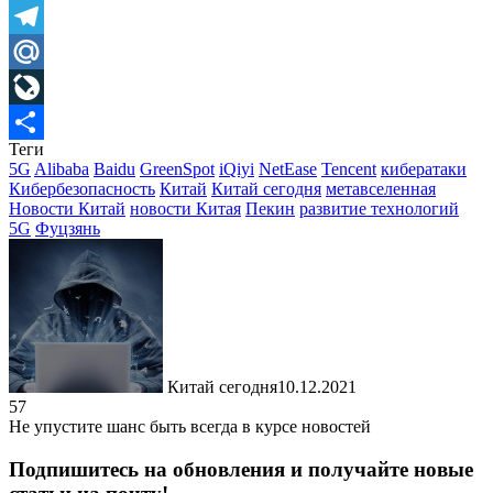
Skype
Telegram
Mail.Ru
LiveJournal
Теги
Отправить
5G
Alibaba
Baidu
GreenSpot
iQiyi
NetEase
Tencent
кибератаки
Кибербезопасность
Китай
Китай сегодня
метавселенная
Новости Китай
новости Китая
Пекин
развитие технологий
5G
Фуцзянь
Китай сегодня
10.12.2021
57
Не упустите шанс быть всегда в курсе новостей
Подпишитесь на обновления и получайте новые