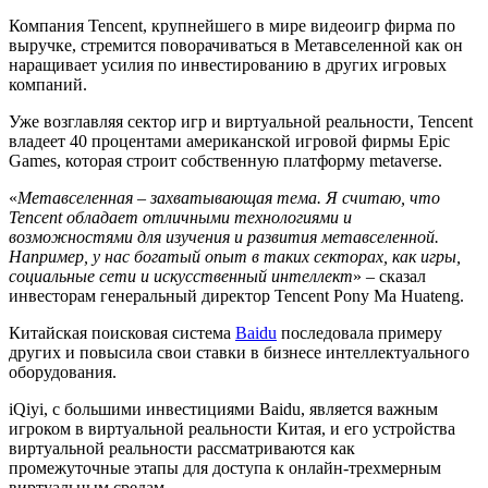
Компания Tencent, крупнейшего в мире видеоигр фирма по
выручке, стремится поворачиваться в Метавселенной как он
наращивает усилия по инвестированию в других игровых
компаний.
Уже возглавляя сектор игр и виртуальной реальности, Tencent
владеет 40 процентами американской игровой фирмы Epic
Games, которая строит собственную платформу metaverse.
«
Метавселенная – захватывающая тема. Я считаю, что
Tencent обладает отличными технологиями и
возможностями для изучения и развития метавселенной.
Например, у нас богатый опыт в таких секторах, как игры,
социальные сети и искусственный интеллект
» – сказал
инвесторам генеральный директор Tencent Pony Ma Huateng.
Китайская поисковая система
Baidu
последовала примеру
других и повысила свои ставки в бизнесе интеллектуального
оборудования.
iQiyi, с большими инвестициями Baidu, является важным
игроком в виртуальной реальности Китая, и его устройства
виртуальной реальности рассматриваются как
промежуточные этапы для доступа к онлайн-трехмерным
виртуальным средам.