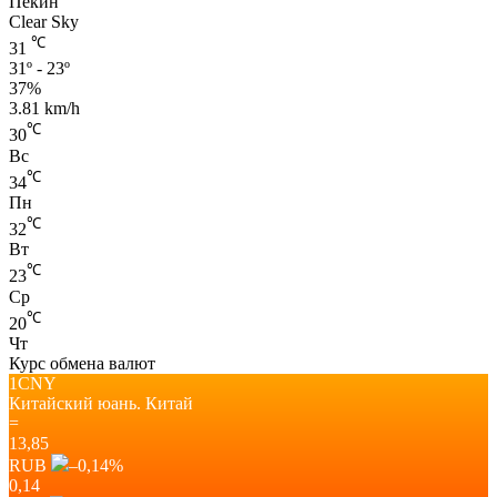
Пекин
Clear Sky
℃
31
31º - 23º
37%
3.81 km/h
℃
30
Вс
℃
34
Пн
℃
32
Вт
℃
23
Ср
℃
20
Чт
Курс обмена валют
1CNY
Китайский юань.
Китай
=
13,85
RUB
–0,14
%
0,14