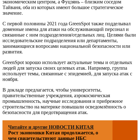
экономическим центром, а Фуцзянь – близким соседом
Тайваня, оба из которых имеют большое стратегическое
значение.
С первой половины 2021 года GreenSpot также подделывал
доменные имена для атаки на обслуживающий персонал и
связанные с ним подразделения/отдельных лиц. Целями были
исследовательские подразделения или департаменты,
занимающиеся вопросами национальной безопасности или
развития.
GreenSpot хорошо использует актуальные темы и отдельных
людей для запуска своих целевых атак. Например, группа
использует темы, связанные с эпидемией, для запуска атак с
ноября.
В докладе предлагается, чтобы университеты,
правительственные учреждения, аэрокосмическая
промышленность, научные исследования и прибрежное
строительство на материке повышали осведомлённость о
безопасности для предотвращения атак.
Читайте и другие НОВОСТИ КИТАЯ
Рост экономики Китая продолжается, о
чем свидетельствуют данные НБС