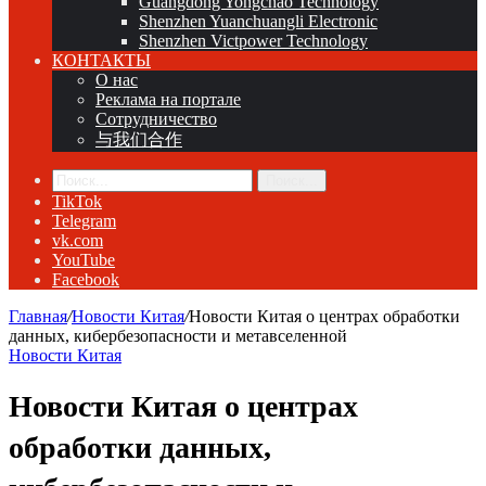
Guangdong Yongchao Technology
Shenzhen Yuanchuangli Electronic
Shenzhen Victpower Technology
КОНТАКТЫ
О нас
Реклама на портале
Сотрудничество
与我们合作
Поиск...
TikTok
Telegram
vk.com
YouTube
Facebook
Главная
/
Новости Китая
/
Новости Китая о центрах обработки
данных, кибербезопасности и метавселенной
Новости Китая
Новости Китая о центрах
обработки данных,