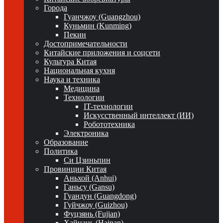
Города
Гуанчжоу (Guangzhou)
Куньмин (Kunming)
Пекин
Достопримечательности
Китайские приложения и соцсети
Культура Китая
Национальная кухня
Наука и техника
Медицина
Технологии
IT-технологии
Искусственный интеллект (ИИ)
Робототехника
Электроника
Образование
Политика
Си Цзиньпин
Провинции Китая
Аньхой (Anhui)
Ганьсу (Gansu)
Гуандун (Guangdong)
Гуйчжоу (Guizhou)
Фуцзянь (Fujian)
Хайнань (Hainan)