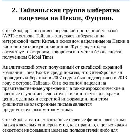
2. Тайваньская группа кибератак
нацелена на Пекин, Фуцзянь
GreenSpot, организация с передовой постоянной угрозой
(APT) с острова Тайвань, запускает кибератаки на
материковой части Китая, в основном нацеленные на Пекин и
восточно-китайскую провинцию Фуцзянь, которая
соседствует с островом, говорится в отчёте о безопасности,
полученном Global Times.
Аналитический отчёт, полученный от китайской охранной
компании ThreatBook в среду, показал, что GreenSpot начал
проводить кибератаки в 2007 году и был подтвержден в 2013
году с острова Тайвань. Он в основном нацелен на
правительственные учреждения, а также аэрокосмические и
военные научно-исследовательские институты для кражи
ценных данных и секретной информации, при этом
фишинговые электронные письма являются
предпочтительным методом атаки.
GreenSpot запустил масштабные целевые фишинговые атаки
на ряд ключевых университетов, как правило, с целью кражи
секретной информации целевых пользователей либо для