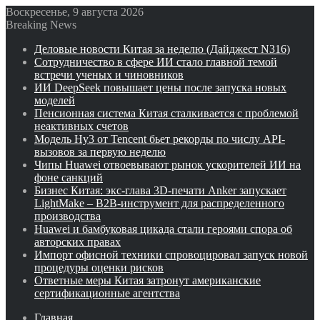
Воскресенье, 9 августа 2026
Breaking News
Деловые новости Китая за неделю (Дайджест N316)
Сотрудничество в сфере ИИ стало главной темой
встречи ученых и чиновников
ИИ DeepSeek повышает цены после запуска новых
моделей
Пенсионная система Китая сталкивается с проблемой
неактивных счетов
Модель Hy3 от Tencent бьет рекорды по числу API-
вызовов за первую неделю
Чипы Huawei отвоевывают рынок ускорителей ИИ на
фоне санкций
Бизнес Китая: экс-глава 3D-печати Anker запускает
LightMake – B2B-инструмент для распределенного
производства
Huawei и бамбуковая цикада стали героями спора об
авторских правах
Импорт офисной техники спровоцировал запуск новой
процедуры оценки рисков
Ответные меры Китая затронут американские
сертификационные агентства
Главная