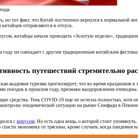
спада
 но тот факт, что Китай постепенно вернулся к нормальной жизн
 китайцев отправляются в отпуск.
ирусом, китайцы начали проводить «Золотую неделю», традицион
том году он совпадает с другим традиционным китайским фестив
тивность путешествий стремительно рас
ская академия туризма прогнозирует, что во время праздников в
ми поездок в прошлом году, признаки выздоровления очевидны.
е средства. Тень COVID-19 еще не исчезла полностью, хотя она
о контролю эпидемической ситуации на рынке Синфади в Пекине
оролся с
вирусом
. Но есть одна вещь, о которой стоит упомянуть
 спасти экономику от трясины, кроме случаев, когда пандемия н