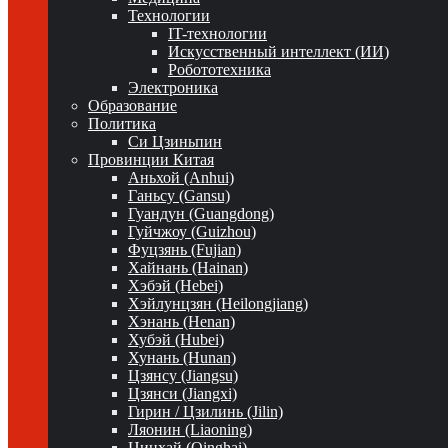
Технологии
IT-технологии
Искусственный интеллект (ИИ)
Робототехника
Электроника
Образование
Политика
Си Цзиньпин
Провинции Китая
Аньхой (Anhui)
Ганьсу (Gansu)
Гуандун (Guangdong)
Гуйчжоу (Guizhou)
Фуцзянь (Fujian)
Хайнань (Hainan)
Хэбэй (Hebei)
Хэйлунцзян (Heilongjiang)
Хэнань (Henan)
Хубэй (Hubei)
Хунань (Hunan)
Цзянсу (Jiangsu)
Цзянси (Jiangxi)
Гирин / Цзилинь (Jilin)
Ляонин (Liaoning)
Цинхай (Qinghai)