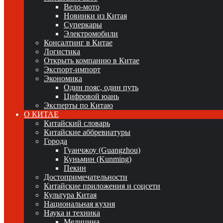
Вело-мото
Новинки из Китая
Суперкары
Электромобили
Консалтинг в Китае
Логистика
Открыть компанию в Китае
Экспорт-импорт
Экономика
Один пояс, один путь
Цифровой юань
Эксперты по Китаю
О КИТАЕ
Китайский словарь
Китайские аббревиатуры
Города
Гуанчжоу (Guangzhou)
Куньмин (Kunming)
Пекин
Достопримечательности
Китайские приложения и соцсети
Культура Китая
Национальная кухня
Наука и техника
Медицина