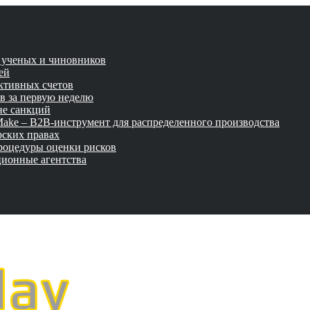
и ученых и чиновников
ей
активных счетов
ов за первую неделю
не санкций
tMake – B2B-инструмент для распределенного производства
рских правах
роцедуры оценки рисков
ционные агентства