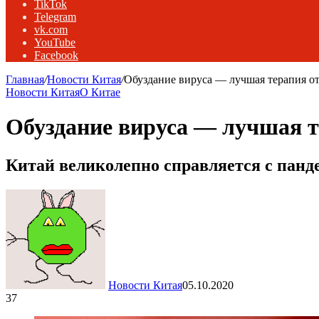
TikTok
Telegram
vk.com
YouTube
Facebook
Главная
/
Новости Китая
/
Обуздание вируса — лучшая терапия от
Новости Китая
О Китае
Обуздание вируса — лучшая т
Китай великолепно справляется с панд
Новости Китая
05.10.2020
37