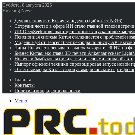
Суббота, 8 августа 2026
Breaking News
Деловые новости Китая за неделю (Дайджест N316)
Сотрудничество в сфере ИИ стало главной темой встреч
ИИ DeepSeek повышает цены после запуска новых модел
Пенсионная система Китая сталкивается с проблемой не
Модель Hy3 от Tencent бьет рекорды по числу API-вызов
Чипы Huawei отвоевывают рынок ускорителей ИИ на фо
Бизнес Китая: экс-глава 3D-печати Anker запускает Ligh
Huawei и бамбуковая цикада стали героями спора об авто
Импорт офисной техники спровоцировал запуск новой п
Ответные меры Китая затронут американские сертифика
Главная
Контакты
Политика конфиденциальности
Меню