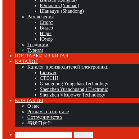
Юньнань (Yunnan)
Шаньдун (Shandong)
Развлечения
Спорт
Видео
Игры
Юмор
Традиции
Туризм
ПОСТАВКИ ИЗ КИТАЯ
КАТАЛОГ
Каталог производителей электроники
Lipower
CTECHI
Guangdong Yongchao Technology
Shenzhen Yuanchuangli Electronic
Shenzhen Victpower Technology
КОНТАКТЫ
О нас
Реклама на портале
Сотрудничество
与我们合作
Поиск...