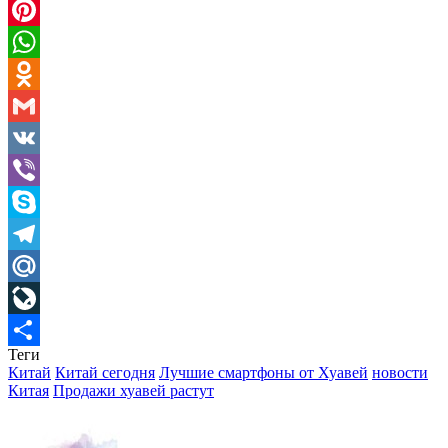
Twitter
Pinterest
WhatsApp
Odnoklassniki
Gmail
VK
Viber
Skype
Telegram
Mail.Ru
LiveJournal
Теги
Отправить
Китай
Китай сегодня
Лучшие смартфоны от Хуавей
новости
Китая
Продажи хуавей растут