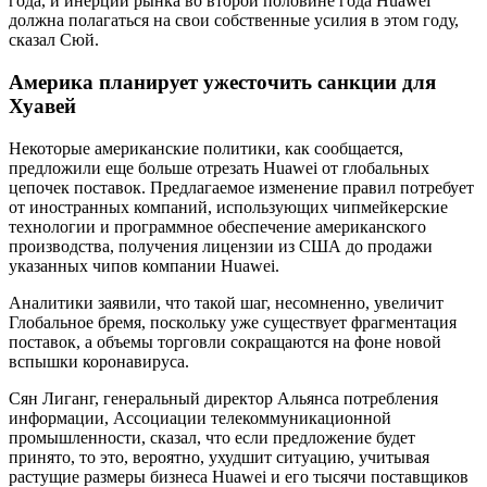
года, и инерции рынка во второй половине года Huawei
должна полагаться на свои собственные усилия в этом году,
сказал Сюй.
Америка планирует ужесточить санкции для
Хуавей
Некоторые американские политики, как сообщается,
предложили еще больше отрезать Huawei от глобальных
цепочек поставок. Предлагаемое изменение правил потребует
от иностранных компаний, использующих чипмейкерские
технологии и программное обеспечение американского
производства, получения лицензии из США до продажи
указанных чипов компании Huawei.
Аналитики заявили, что такой шаг, несомненно, увеличит
Глобальное бремя, поскольку уже существует фрагментация
поставок, а объемы торговли сокращаются на фоне новой
вспышки коронавируса.
Сян Лиганг, генеральный директор Альянса потребления
информации, Ассоциации телекоммуникационной
промышленности, сказал, что если предложение будет
принято, то это, вероятно, ухудшит ситуацию, учитывая
растущие размеры бизнеса Huawei и его тысячи поставщиков