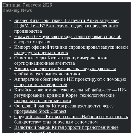
Пятница, 7 августа 2026
Breaking News
Бизнес Китая: экс-глава 3D-печати Anker запускает
LightMake – B2B-инструмент для распределенного
производства
Huawei и бамбуковая цикада стали героями спора об
авторских правах
Импорт офисной техники спровоцировал запуск новой
процедуры оценки рисков
Ответные меры Китая затронут американские
сертификационные агентства
Авиагрузоперевозки Китая: как следующая новая
тройка меняет рынок логистики
Аппаратное обеспечение ИИ проектируют с помощью
генеративных нейросетей
Китайская экономика: еженедельный дайджест — ИИ-
регулирование, кризис в Корее, технологические
прорывы и рыночные шоки
Фондовый рынок Китая расширяет доступ через
программы Stock Connect
Средний класс Китая на грани: «Набор из семи шагов к
банкротству» стал вирусным феноменом
Валютный рынок Китая упростит трансграничные
операции для бизнеса