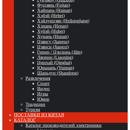
Фуцзянь (Fujian)
Хайнань (Hainan)
Хэбэй (Hebei)
Хэйлунцзян (Heilongjiang)
Хэнань (Henan)
Хубэй (Hubei)
Хунань (Hunan)
Цзянсу (Jiangsu)
Цзянси (Jiangxi)
Гирин / Цзилинь (Jilin)
Ляонин (Liaoning)
Цинхай (Qinghai)
Юньнань (Yunnan)
Шаньдун (Shandong)
Развлечения
Спорт
Видео
Игры
Юмор
Традиции
Туризм
ПОСТАВКИ ИЗ КИТАЯ
КАТАЛОГ
Каталог производителей электроники