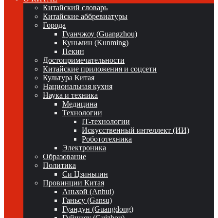
Китайский словарь
Китайские аббревиатуры
Города
Гуанчжоу (Guangzhou)
Куньмин (Kunming)
Пекин
Достопримечательности
Китайские приложения и соцсети
Культура Китая
Национальная кухня
Наука и техника
Медицина
Технологии
IT-технологии
Искусственный интеллект (ИИ)
Робототехника
Электроника
Образование
Политика
Си Цзиньпин
Провинции Китая
Аньхой (Anhui)
Ганьсу (Gansu)
Гуандун (Guangdong)
Гуйчжоу (Guizhou)