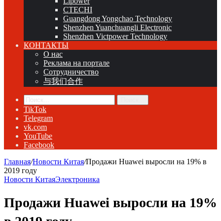
Lipower
CTECHI
Guangdong Yongchao Technology
Shenzhen Yuanchuangli Electronic
Shenzhen Victpower Technology
КОНТАКТЫ
О нас
Реклама на портале
Сотрудничество
与我们合作
Поиск...
TikTok
Telegram
vk.com
YouTube
Facebook
Главная
/
Новости Китая
/
Продажи Huawei выросли на 19% в
2019 году
Новости Китая
Электроника
Продажи Huawei выросли на 19%