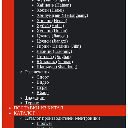
Хайнань (Hainan)
Хэбэй (Hebei)
Хэйлунцзян (Heilongjiang)
Хэнань (Henan)
Хубэй (Hubei)
Хунань (Hunan)
Цзянсу (Jiangsu)
Цзянси (Jiangxi)
Гирин / Цзилинь (Jilin)
Ляонин (Liaoning)
Цинхай (Qinghai)
Юньнань (Yunnan)
Шаньдун (Shandong)
Развлечения
Спорт
Видео
Игры
Юмор
Традиции
Туризм
ПОСТАВКИ ИЗ КИТАЯ
КАТАЛОГ
Каталог производителей электроники
Lipower