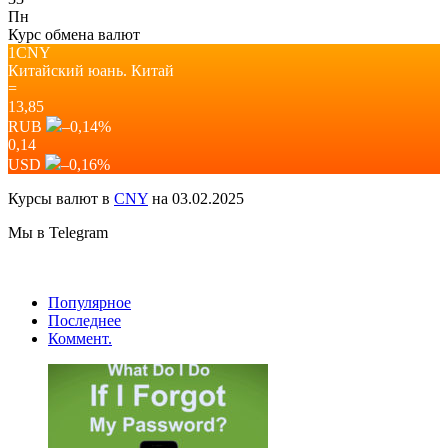
Пн
Курс обмена валют
1CNY
Китайский юань.
Китай
=
13,85
RUB
–0,14
%
0,14
USD
–0,16
%
Курсы валют в
CNY
на 03.02.2025
Мы в Telegram
Популярное
Последнее
Коммент.