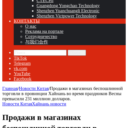
CTECHI
Guangdong Yongchao Technology
Shenzhen Yuanchuangli Electronic
Shenzhen Victpower Technology
КОНТАКТЫ
О нас
Реклама на портале
Сотрудничество
与我们合作
Поиск...
TikTok
Telegram
vk.com
YouTube
Facebook
Главная
/
Новости Китая
/
Продажи в магазинах беспошлинной
торговли в провинции Хайнань во время праздников Весны
превысили 231 миллион долларов.
Новости Китая
Хайнань новости
Продажи в магазинах