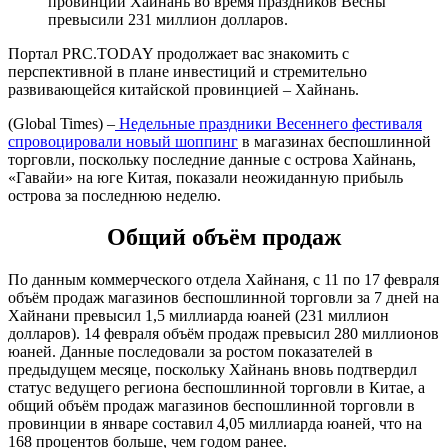
провинции Хайнань во время праздников Весны
превысили 231 миллион долларов.
Портал PRC.TODAY продолжает вас знакомить с
перспективной в плане инвестиций и стремительно
развивающейся китайской провинцией – Хайнань.
(Global Times) –
Недельные праздники Весеннего фестиваля
спровоцировали новый шоппинг
в магазинах беспошлинной
торговли, поскольку последние данные с острова Хайнань,
«Гавайи» на юге Китая, показали неожиданную прибыль
острова за последнюю неделю.
Общий объём продаж
По данным коммерческого отдела Хайнаня, с 11 по 17 февраля
объём продаж магазинов беспошлинной торговли за 7 дней на
Хайнани превысил 1,5 миллиарда юаней (231 миллион
долларов). 14 февраля объём продаж превысил 280 миллионов
юаней. Данные последовали за ростом показателей в
предыдущем месяце, поскольку Хайнань вновь подтвердил
статус ведущего региона беспошлинной торговли в Китае, а
общий объём продаж магазинов беспошлинной торговли в
провинции в январе составил 4,05 миллиарда юаней, что на
168 процентов больше, чем годом ранее.