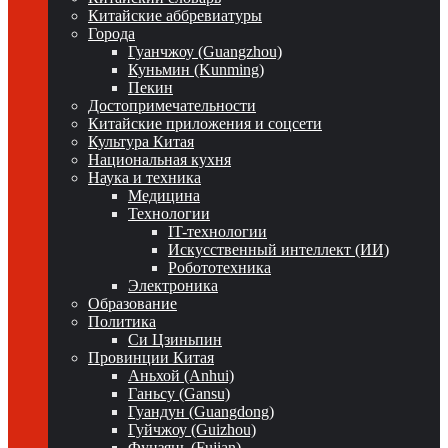
Китайские аббревиатуры
Города
Гуанчжоу (Guangzhou)
Куньмин (Kunming)
Пекин
Достопримечательности
Китайские приложения и соцсети
Культура Китая
Национальная кухня
Наука и техника
Медицина
Технологии
IT-технологии
Искусственный интеллект (ИИ)
Робототехника
Электроника
Образование
Политика
Си Цзиньпин
Провинции Китая
Аньхой (Anhui)
Ганьсу (Gansu)
Гуандун (Guangdong)
Гуйчжоу (Guizhou)
Фуцзянь (Fujian)