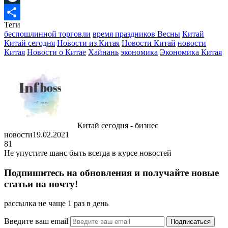
LiveJournal
Теги
Отправить
беспошлинной торговли
время праздников Весны
Китай
Китай сегодня
Новости из Китая
Новости Китай
новости
Китая
Новости о Китае
Хайнань
экономика
Экономика Китая
Китай сегодня - бизнес
новости
19.02.2021
81
Не упустите шанс быть всегда в курсе новостей
Подпишитесь на обновления и получайте новые
статьи на почту!
рассылка не чаще 1 раз в день
Введите ваш email