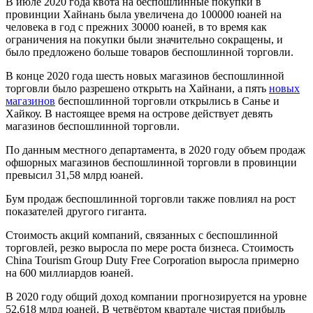
В июле 2020 года квота на беспошлинные покупки в
провинции Хайнань была увеличена до 100000 юаней на
человека в год с прежних 30000 юаней, в то время как
ограничения на покупки были значительно сокращены, и
было предложено больше товаров беспошлинной торговли.
В конце 2020 года шесть новых магазинов беспошлинной
торговли было разрешено открыть на Хайнани, а пять
новых
магазинов
беспошлинной торговли открылись в Санье и
Хайкоу. В настоящее время на острове действует девять
магазинов беспошлинной торговли.
По данным местного департамента, в 2020 году объем продаж
офшорных магазинов беспошлинной торговли в провинции
превысил 31,58 млрд юаней.
Бум продаж беспошлинной торговли также повлиял на рост
показателей другого гиганта.
Стоимость акций компаний, связанных с беспошлинной
торговлей, резко выросла по мере роста бизнеса. Стоимость
China Tourism Group Duty Free Corporation выросла примерно
на 600 миллиардов юаней.
В 2020 году общий доход компании прогнозируется на уровне
52,618 млрд юаней. В четвёртом квартале чистая прибыль