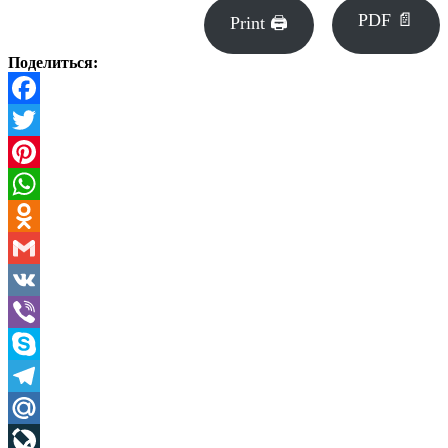
PDF 📄
Print 🖨
Поделиться:
Facebook
Twitter
Pinterest
WhatsApp
Odnoklassniki
Gmail
VK
Viber
Skype
Telegram
Mail.Ru