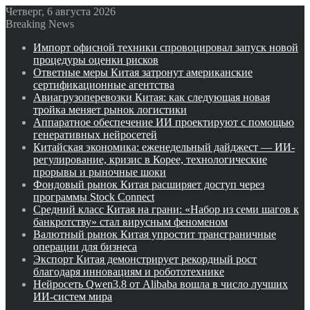
Четверг, 6 августа 2026
Breaking News
Импорт офисной техники спровоцировал запуск новой
процедуры оценки рисков
Ответные меры Китая затронут американские
сертификационные агентства
Авиагрузоперевозки Китая: как следующая новая
тройка меняет рынок логистики
Аппаратное обеспечение ИИ проектируют с помощью
генеративных нейросетей
Китайская экономика: еженедельный дайджест — ИИ-
регулирование, кризис в Корее, технологические
прорывы и рыночные шоки
Фондовый рынок Китая расширяет доступ через
программы Stock Connect
Средний класс Китая на грани: «Набор из семи шагов к
банкротству» стал вирусным феноменом
Валютный рынок Китая упростит трансграничные
операции для бизнеса
Экспорт Китая демонстрирует рекордный рост
благодаря инновациям и робототехнике
Нейросеть Qwen3.8 от Alibaba вошла в число лучших
ИИ-систем мира