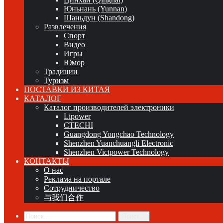
Юньнань (Yunnan)
Шаньдун (Shandong)
Развлечения
Спорт
Видео
Игры
Юмор
Традиции
Туризм
ПОСТАВКИ ИЗ КИТАЯ
КАТАЛОГ
Каталог производителей электроники
Lipower
CTECHI
Guangdong Yongchao Technology
Shenzhen Yuanchuangli Electronic
Shenzhen Victpower Technology
КОНТАКТЫ
О нас
Реклама на портале
Сотрудничество
与我们合作
Поиск...