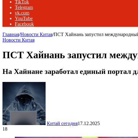
TikTok
Telegram
vk.com
YouTube
Facebook
Главная
/
Новости Китая
/
ПСТ Хайнань запустил международный 
Новости Китая
ПСТ Хайнань запустил междун
На Хайнане заработал единый портал дл
Китай сегодня
17.12.2025
18