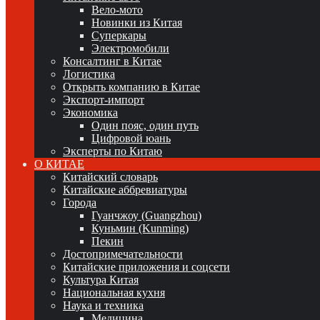
Вело-мото
Новинки из Китая
Суперкары
Электромобили
Консалтинг в Китае
Логистика
Открыть компанию в Китае
Экспорт-импорт
Экономика
Один пояс, один путь
Цифровой юань
Эксперты по Китаю
О КИТАЕ
Китайский словарь
Китайские аббревиатуры
Города
Гуанчжоу (Guangzhou)
Куньмин (Kunming)
Пекин
Достопримечательности
Китайские приложения и соцсети
Культура Китая
Национальная кухня
Наука и техника
Медицина