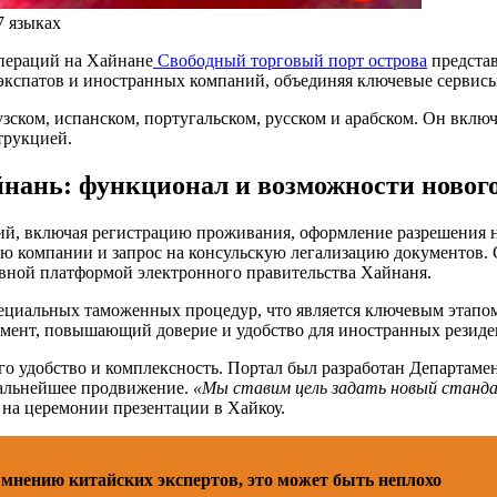
7 языках
пераций на Хайнане
Свободный торговый порт острова
представ
я экспатов и иностранных компаний, объединяя ключевые сервисы
узском, испанском, португальском, русском и арабском. Он вклю
трукцией.
нань: функционал и возможности нового
, включая регистрацию проживания, оформление разрешения на
цию компании и запрос на консульскую легализацию документов.
вной платформой электронного правительства Хайнаня.
 специальных таможенных процедур, что является ключевым этап
емент, повышающий доверие и удобство для иностранных резиде
го удобство и комплексность. Портал был разработан Департам
 дальнейшее продвижение.
«Мы ставим цель задать новый станда
) на церемонии презентации в Хайкоу.
нению китайских экспертов, это может быть неплохо