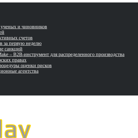
и ученых и чиновников
ей
активных счетов
ов за первую неделю
не санкций
tMake – B2B-инструмент для распределенного производства
рских правах
роцедуры оценки рисков
ционные агентства