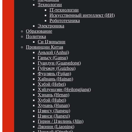
Технологии
IT-технологии
Искусственный интеллект (ИИ)
Робототехника
Электроника
Образование
Политика
Си Цзиньпин
Провинции Китая
Аньхой (Anhui)
Ганьсу (Gansu)
Гуандун (Guangdong)
Гуйчжоу (Guizhou)
Фуцзянь (Fujian)
Хайнань (Hainan)
Хэбэй (Hebei)
Хэйлунцзян (Heilongjiang)
Хэнань (Henan)
Хубэй (Hubei)
Хунань (Hunan)
Цзянсу (Jiangsu)
Цзянси (Jiangxi)
Гирин / Цзилинь (Jilin)
Ляонин (Liaoning)
Цинхай (Qinghai)