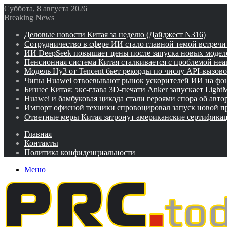
Суббота, 8 августа 2026
Breaking News
Деловые новости Китая за неделю (Дайджест N316)
Сотрудничество в сфере ИИ стало главной темой встреч
ИИ DeepSeek повышает цены после запуска новых модел
Пенсионная система Китая сталкивается с проблемой не
Модель Hy3 от Tencent бьет рекорды по числу API-вызов
Чипы Huawei отвоевывают рынок ускорителей ИИ на фо
Бизнес Китая: экс-глава 3D-печати Anker запускает Ligh
Huawei и бамбуковая цикада стали героями спора об авто
Импорт офисной техники спровоцировал запуск новой п
Ответные меры Китая затронут американские сертифика
Главная
Контакты
Политика конфиденциальности
Меню