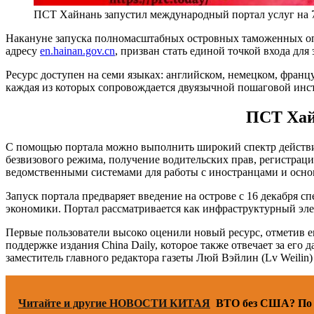
ПСТ Хайнань запустил международный портал услуг на 
Накануне запуска полномасштабных островных таможенных о
адресу
en.hainan.gov.cn
, призван стать единой точкой входа дл
Ресурс доступен на семи языках: английском, немецком, франц
каждая из которых сопровождается двуязычной пошаговой инс
ПСТ Хай
С помощью портала можно выполнить широкий спектр действий
безвизового режима, получение водительских прав, регистра
ведомственными системами для работы с иностранцами и осно
Запуск портала предваряет введение на острове с 16 декабря
экономики. Портал рассматривается как инфраструктурный эл
Первые пользователи высоко оценили новый ресурс, отметив е
поддержке издания China Daily, которое также отвечает за его
заместитель главного редактора газеты Люй Вэйлин (Lv Weilin
Читайте и другие НОВОСТИ КИТАЯ
ВТО без США? По м