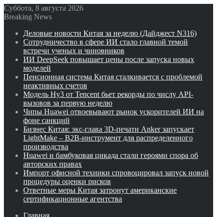
Суббота, 8 августа 2026
Breaking News
Деловые новости Китая за неделю (Дайджест N316)
Сотрудничество в сфере ИИ стало главной темой
встречи ученых и чиновников
ИИ DeepSeek повышает цены после запуска новых
моделей
Пенсионная система Китая сталкивается с проблемой
неактивных счетов
Модель Hy3 от Tencent бьет рекорды по числу API-
вызовов за первую неделю
Чипы Huawei отвоевывают рынок ускорителей ИИ на
фоне санкций
Бизнес Китая: экс-глава 3D-печати Anker запускает
LightMake – B2B-инструмент для распределенного
производства
Huawei и бамбуковая цикада стали героями спора об
авторских правах
Импорт офисной техники спровоцировал запуск новой
процедуры оценки рисков
Ответные меры Китая затронут американские
сертификационные агентства
Главная