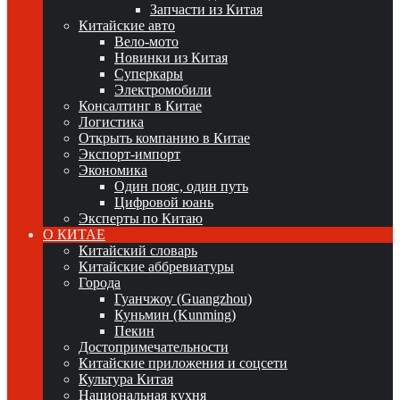
Запчасти из Китая
Китайские авто
Вело-мото
Новинки из Китая
Суперкары
Электромобили
Консалтинг в Китае
Логистика
Открыть компанию в Китае
Экспорт-импорт
Экономика
Один пояс, один путь
Цифровой юань
Эксперты по Китаю
О КИТАЕ
Китайский словарь
Китайские аббревиатуры
Города
Гуанчжоу (Guangzhou)
Куньмин (Kunming)
Пекин
Достопримечательности
Китайские приложения и соцсети
Культура Китая
Национальная кухня