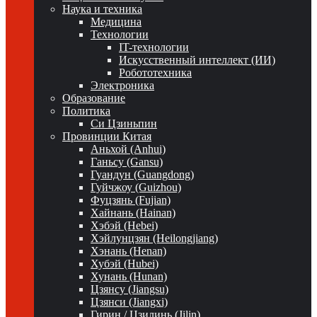
Наука и техника
Медицина
Технологии
IT-технологии
Искусственный интеллект (ИИ)
Робототехника
Электроника
Образование
Политика
Си Цзиньпин
Провинции Китая
Аньхой (Anhui)
Ганьсу (Gansu)
Гуандун (Guangdong)
Гуйчжоу (Guizhou)
Фуцзянь (Fujian)
Хайнань (Hainan)
Хэбэй (Hebei)
Хэйлунцзян (Heilongjiang)
Хэнань (Henan)
Хубэй (Hubei)
Хунань (Hunan)
Цзянсу (Jiangsu)
Цзянси (Jiangxi)
Гирин / Цзилинь (Jilin)