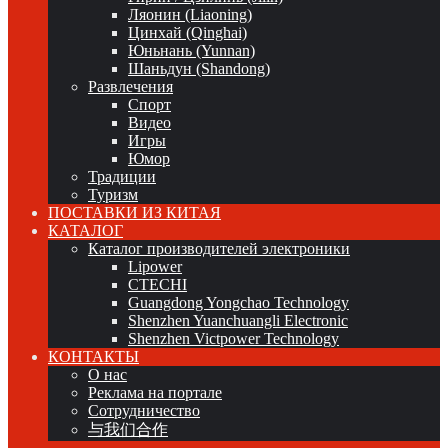
Ляонин (Liaoning)
Цинхай (Qinghai)
Юньнань (Yunnan)
Шаньдун (Shandong)
Развлечения
Спорт
Видео
Игры
Юмор
Традиции
Туризм
ПОСТАВКИ ИЗ КИТАЯ
КАТАЛОГ
Каталог производителей электроники
Lipower
CTECHI
Guangdong Yongchao Technology
Shenzhen Yuanchuangli Electronic
Shenzhen Victpower Technology
КОНТАКТЫ
О нас
Реклама на портале
Сотрудничество
与我们合作