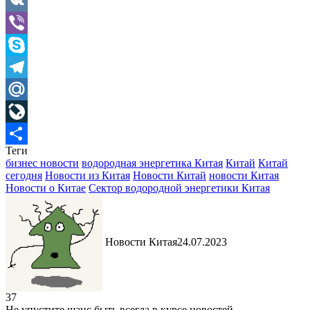
Gmail
VK
Viber
Skype
Telegram
Mail.Ru
LiveJournal
Теги
Отправить
бизнес новости
водородная энергетика Китая
Китай
Китай
сегодня
Новости из Китая
Новости Китай
новости Китая
Новости о Китае
Сектор водородной энергетики Китая
Новости Китая
24.07.2023
37
Не упустите шанс быть всегда в курсе новостей