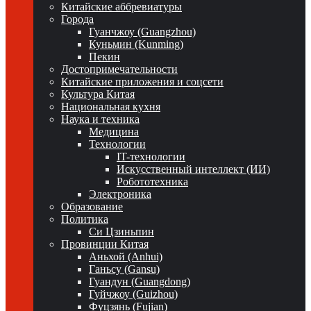
Китайские аббревиатуры
Города
Гуанчжоу (Guangzhou)
Куньмин (Kunming)
Пекин
Достопримечательности
Китайские приложения и соцсети
Культура Китая
Национальная кухня
Наука и техника
Медицина
Технологии
IT-технологии
Искусственный интеллект (ИИ)
Робототехника
Электроника
Образование
Политика
Си Цзиньпин
Провинции Китая
Аньхой (Anhui)
Ганьсу (Gansu)
Гуандун (Guangdong)
Гуйчжоу (Guizhou)
Фуцзянь (Fujian)