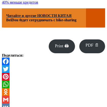
40% меньше кредитов
Читайте и другие НОВОСТИ КИТАЯ
BeiDou будет сотрудничать с bike-sharing
PDF 📄
Print 🖨
Поделиться:
Facebook
Twitter
Pinterest
WhatsApp
Odnoklassniki