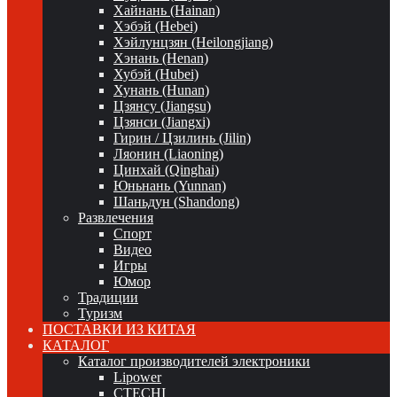
Хайнань (Hainan)
Хэбэй (Hebei)
Хэйлунцзян (Heilongjiang)
Хэнань (Henan)
Хубэй (Hubei)
Хунань (Hunan)
Цзянсу (Jiangsu)
Цзянси (Jiangxi)
Гирин / Цзилинь (Jilin)
Ляонин (Liaoning)
Цинхай (Qinghai)
Юньнань (Yunnan)
Шаньдун (Shandong)
Развлечения
Спорт
Видео
Игры
Юмор
Традиции
Туризм
ПОСТАВКИ ИЗ КИТАЯ
КАТАЛОГ
Каталог производителей электроники
Lipower
CTECHI