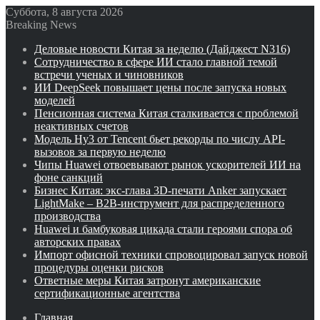
Суббота, 8 августа 2026
Breaking News
Деловые новости Китая за неделю (Дайджест N316)
Сотрудничество в сфере ИИ стало главной темой
встречи ученых и чиновников
ИИ DeepSeek повышает цены после запуска новых
моделей
Пенсионная система Китая сталкивается с проблемой
неактивных счетов
Модель Hy3 от Tencent бьет рекорды по числу API-
вызовов за первую неделю
Чипы Huawei отвоевывают рынок ускорителей ИИ на
фоне санкций
Бизнес Китая: экс-глава 3D-печати Anker запускает
LightMake – B2B-инструмент для распределенного
производства
Huawei и бамбуковая цикада стали героями спора об
авторских правах
Импорт офисной техники спровоцировал запуск новой
процедуры оценки рисков
Ответные меры Китая затронут американские
сертификационные агентства
Главная