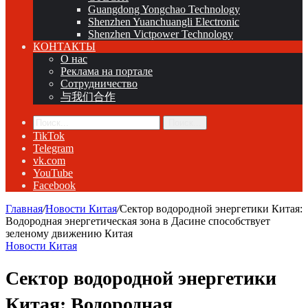
Guangdong Yongchao Technology
Shenzhen Yuanchuangli Electronic
Shenzhen Victpower Technology
КОНТАКТЫ
О нас
Реклама на портале
Сотрудничество
与我们合作
Поиск...
TikTok
Telegram
vk.com
YouTube
Facebook
Главная
/
Новости Китая
/
Сектор водородной энергетики Китая:
Водородная энергетическая зона в Дасине способствует
зеленому движению Китая
Новости Китая
Сектор водородной энергетики
Китая: Водородная