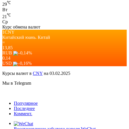
℃
29
Вт
℃
21
Ср
Курс обмена валют
1CNY
Китайский юань.
Китай
=
13,85
RUB
–0,14
%
0,14
USD
–0,16
%
Курсы валют в
CNY
на 03.02.2025
Мы в Telegram
Популярное
Последнее
Коммент.
Восстановление забытого пароля WeChat