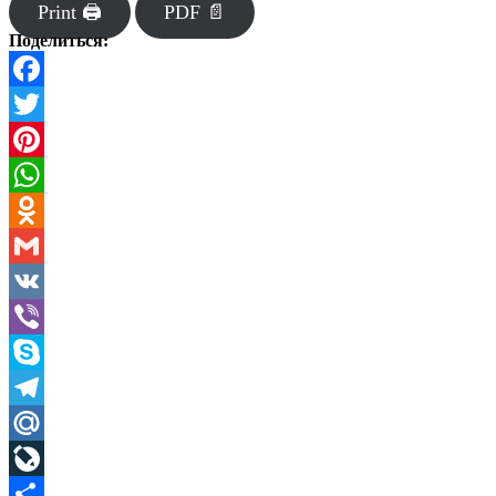
Print 🖨
PDF 📄
Поделиться:
Facebook
Twitter
Pinterest
WhatsApp
Odnoklassniki
Gmail
VK
Viber
Skype
Telegram
Mail.Ru
LiveJournal