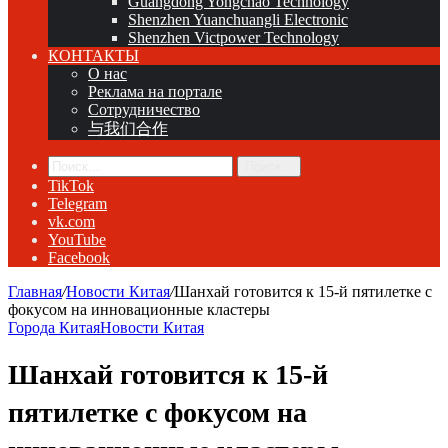
Guangdong Yongchao Technology
Shenzhen Yuanchuangli Electronic
Shenzhen Victpower Technology
КОНТАКТЫ
О нас
Реклама на портале
Сотрудничество
与我们合作
Поиск...
TikTok
Telegram
vk.com
YouTube
Facebook
Главная
/
Новости Китая
/
Шанхай готовится к 15-й пятилетке с
фокусом на инновационные кластеры
Города Китая
Новости Китая
Шанхай готовится к 15-й
пятилетке с фокусом на