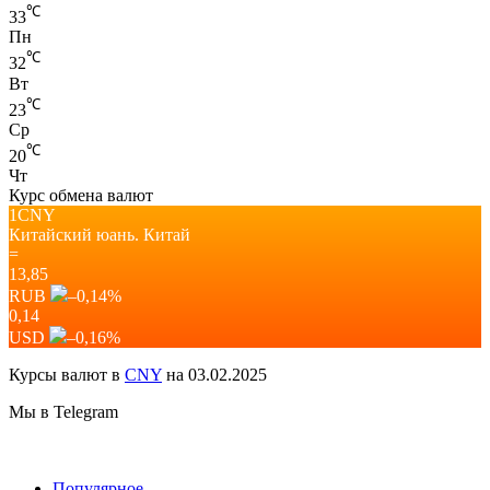
℃
33
Пн
℃
32
Вт
℃
23
Ср
℃
20
Чт
Курс обмена валют
1CNY
Китайский юань.
Китай
=
13,85
RUB
–0,14
%
0,14
USD
–0,16
%
Курсы валют в
CNY
на 03.02.2025
Мы в Telegram
Популярное