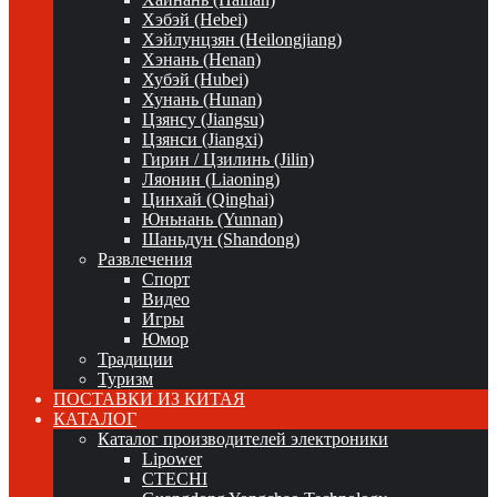
Хэбэй (Hebei)
Хэйлунцзян (Heilongjiang)
Хэнань (Henan)
Хубэй (Hubei)
Хунань (Hunan)
Цзянсу (Jiangsu)
Цзянси (Jiangxi)
Гирин / Цзилинь (Jilin)
Ляонин (Liaoning)
Цинхай (Qinghai)
Юньнань (Yunnan)
Шаньдун (Shandong)
Развлечения
Спорт
Видео
Игры
Юмор
Традиции
Туризм
ПОСТАВКИ ИЗ КИТАЯ
КАТАЛОГ
Каталог производителей электроники
Lipower
CTECHI