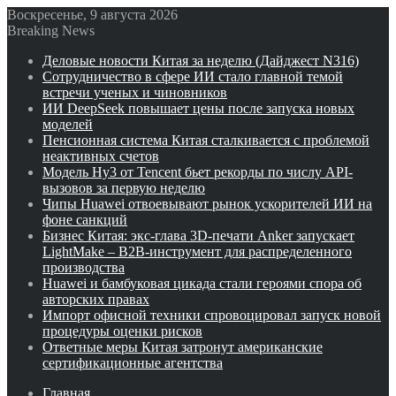
Воскресенье, 9 августа 2026
Breaking News
Деловые новости Китая за неделю (Дайджест N316)
Сотрудничество в сфере ИИ стало главной темой
встречи ученых и чиновников
ИИ DeepSeek повышает цены после запуска новых
моделей
Пенсионная система Китая сталкивается с проблемой
неактивных счетов
Модель Hy3 от Tencent бьет рекорды по числу API-
вызовов за первую неделю
Чипы Huawei отвоевывают рынок ускорителей ИИ на
фоне санкций
Бизнес Китая: экс-глава 3D-печати Anker запускает
LightMake – B2B-инструмент для распределенного
производства
Huawei и бамбуковая цикада стали героями спора об
авторских правах
Импорт офисной техники спровоцировал запуск новой
процедуры оценки рисков
Ответные меры Китая затронут американские
сертификационные агентства
Главная