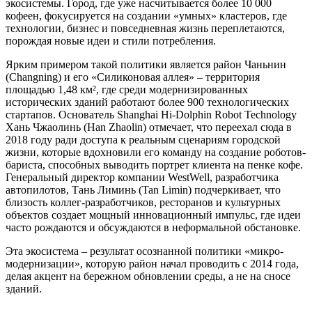
экосистемы. Город, где уже насчитывается более 10 000
кофеен, фокусируется на создании «умных» кластеров, где
технологии, бизнес и повседневная жизнь переплетаются,
порождая новые идеи и стили потребления.
Ярким примером такой политики является район Чаньнин
(Changning) и его «Силиконовая аллея» – территория
площадью 1,48 км², где среди модернизированных
исторических зданий работают более 900 технологических
стартапов. Основатель Shanghai Hi-Dolphin Robot Technology
Хань Чжаолинь (Han Zhaolin) отмечает, что переехал сюда в
2018 году ради доступа к реальным сценариям городской
жизни, которые вдохновили его команду на создание роботов-
бариста, способных выводить портрет клиента на пенке кофе.
Генеральный директор компании WestWell, разработчика
автопилотов, Тань Лиминь (Tan Limin) подчеркивает, что
близость коллег-разработчиков, ресторанов и культурных
объектов создает мощный инновационный импульс, где идеи
часто рождаются и обсуждаются в неформальной обстановке.
Эта экосистема – результат осознанной политики «микро-
модернизации», которую район начал проводить с 2014 года,
делая акцент на бережном обновлении среды, а не на сносе
зданий.