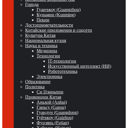
Города
Гуанчжоу (Guangzhou)
Куньмин (Kunming)
Пекин
Достопримечательности
Китайские приложения и соцсети
Культура Китая
Национальная кухня
Наука и техника
Медицина
Технологии
IT-технологии
Искусственный интеллект (ИИ)
Робототехника
Электроника
Образование
Политика
Си Цзиньпин
Провинции Китая
Аньхой (Anhui)
Ганьсу (Gansu)
Гуандун (Guangdong)
Гуйчжоу (Guizhou)
Фуцзянь (Fujian)
Хайнань (Hainan)