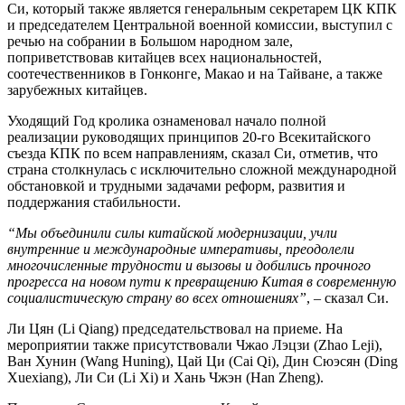
Си, который также является генеральным секретарем ЦК КПК
и председателем Центральной военной комиссии, выступил с
речью на собрании в Большом народном зале,
поприветствовав китайцев всех национальностей,
соотечественников в Гонконге, Макао и на Тайване, а также
зарубежных китайцев.
Уходящий Год кролика ознаменовал начало полной
реализации руководящих принципов 20-го Всекитайского
съезда КПК по всем направлениям, сказал Си, отметив, что
страна столкнулась с исключительно сложной международной
обстановкой и трудными задачами реформ, развития и
поддержания стабильности.
“Мы объединили силы китайской модернизации, учли
внутренние и международные императивы, преодолели
многочисленные трудности и вызовы и добились прочного
прогресса на новом пути к превращению Китая в современную
социалистическую страну во всех отношениях”
, – сказал Си.
Ли Цян (Li Qiang) председательствовал на приеме. На
мероприятии также присутствовали Чжао Лэцзи (Zhao Leji),
Ван Хунин (Wang Huning), Цай Ци (Cai Qi), Дин Сюэсян (Ding
Xuexiang), Ли Си (Li Xi) и Хань Чжэн (Han Zheng).