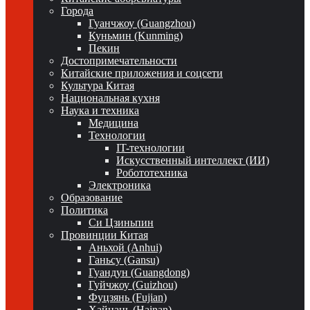
Города
Гуанчжоу (Guangzhou)
Куньмин (Kunming)
Пекин
Достопримечательности
Китайские приложения и соцсети
Культура Китая
Национальная кухня
Наука и техника
Медицина
Технологии
IT-технологии
Искусственный интеллект (ИИ)
Робототехника
Электроника
Образование
Политика
Си Цзиньпин
Провинции Китая
Аньхой (Anhui)
Ганьсу (Gansu)
Гуандун (Guangdong)
Гуйчжоу (Guizhou)
Фуцзянь (Fujian)
Хайнань (Hainan)