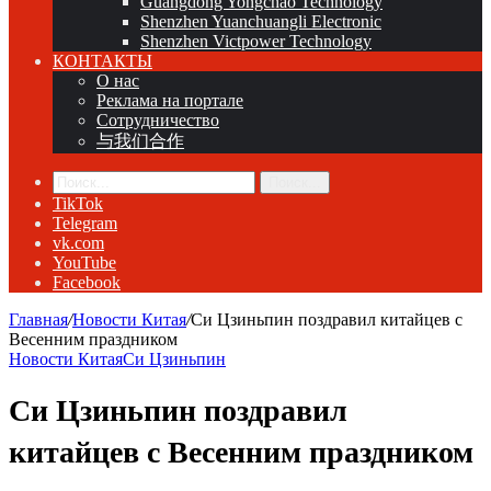
Guangdong Yongchao Technology
Shenzhen Yuanchuangli Electronic
Shenzhen Victpower Technology
КОНТАКТЫ
О нас
Реклама на портале
Сотрудничество
与我们合作
Поиск...
TikTok
Telegram
vk.com
YouTube
Facebook
Главная
/
Новости Китая
/
Си Цзиньпин поздравил китайцев с
Весенним праздником
Новости Китая
Си Цзиньпин
Си Цзиньпин поздравил
китайцев с Весенним праздником