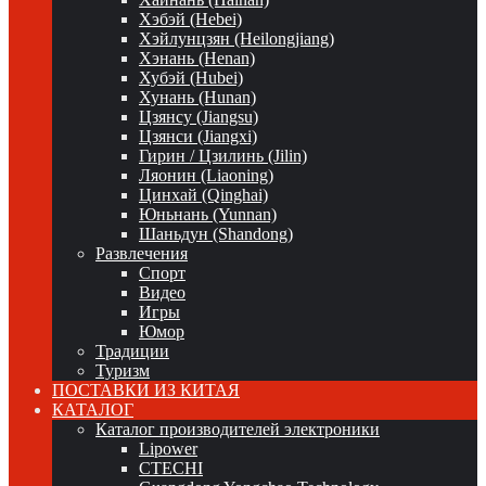
Хэбэй (Hebei)
Хэйлунцзян (Heilongjiang)
Хэнань (Henan)
Хубэй (Hubei)
Хунань (Hunan)
Цзянсу (Jiangsu)
Цзянси (Jiangxi)
Гирин / Цзилинь (Jilin)
Ляонин (Liaoning)
Цинхай (Qinghai)
Юньнань (Yunnan)
Шаньдун (Shandong)
Развлечения
Спорт
Видео
Игры
Юмор
Традиции
Туризм
ПОСТАВКИ ИЗ КИТАЯ
КАТАЛОГ
Каталог производителей электроники
Lipower
CTECHI