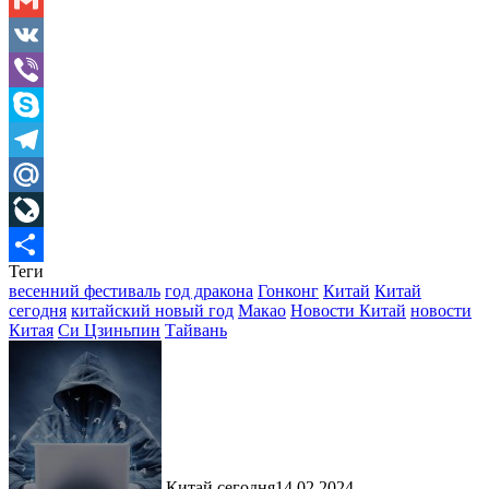
Gmail
VK
Viber
Skype
Telegram
Mail.Ru
LiveJournal
Теги
Отправить
весенний фестиваль
год дракона
Гонконг
Китай
Китай
сегодня
китайский новый год
Макао
Новости Китай
новости
Китая
Си Цзиньпин
Тайвань
Китай сегодня
14.02.2024