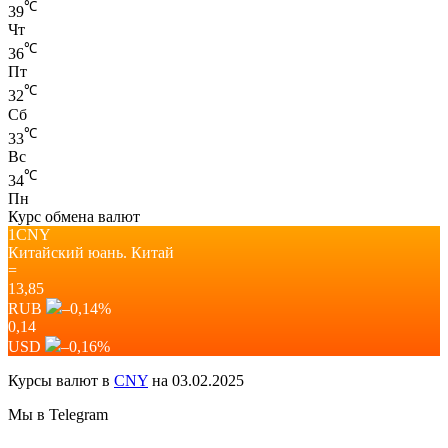
℃
39
Чт
℃
36
Пт
℃
32
Сб
℃
33
Вс
℃
34
Пн
Курс обмена валют
1CNY
Китайский юань.
Китай
=
13,85
RUB
–0,14
%
0,14
USD
–0,16
%
Курсы валют в
CNY
на 03.02.2025
Мы в Telegram