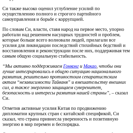
Си также высоко оценил углубление усилий по
осуществлению полного и строгого партийного
самоуправления и борьбе с коррупцией.
По словам Си, власти, ставя народ на первое место, упорно
работали над решением насущных трудностей и проблем,
которые больше всего волновали людей, прилагали все
усилия для ликвидации последствий стихийных бедствий и
восстановления и реконструкции после них, поддерживая тем
самым общую социальную стабильность.
“Мы активно поддерживаем
Гонконг
и
Макао
, чтобы они
лучше интегрировались в общую ситуацию национального
развития, решительно противостоим сепаратистским
актам “независимости Тайваня” и вмешательству внешних
сил, а также энергично защищаем суверенитет,
безопасность и интересы развития нашей страны”
, – сказал
Си.
Отметив активные усилия Китая по продвижению
дипломатии крупных стран с китайской спецификой, Си
сказал, что страна привнесла уверенность и позитивную
энергию в мир перемен и беспорядка.