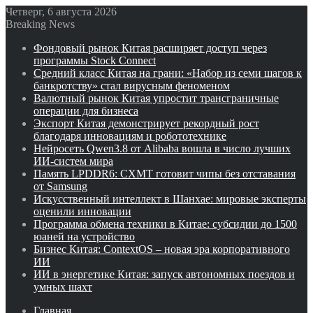
Четверг, 6 августа 2026
Breaking News
Фондовый рынок Китая расширяет доступ через
программы Stock Connect
Средний класс Китая на грани: «Набор из семи шагов к
банкротству» стал вирусным феноменом
Валютный рынок Китая упростит трансграничные
операции для бизнеса
Экспорт Китая демонстрирует рекордный рост
благодаря инновациям и робототехнике
Нейросеть Qwen3.8 от Alibaba вошла в число лучших
ИИ-систем мира
Память LPDDR6: CXMT готовит чипы без отставания
от Samsung
Искусственный интеллект в Шанхае: мировые эксперты
оценили инновации
Программа обмена техники в Китае: субсидии до 1500
юаней на устройство
Бизнес Китая: ContextOS – новая эра корпоративного
ИИ
ИИ в энергетике Китая: запуск автономных поездов и
умных шахт
Главная