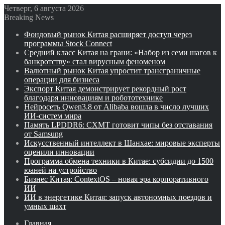
Четверг, 6 августа 2026
Breaking News
Фондовый рынок Китая расширяет доступ через
программы Stock Connect
Средний класс Китая на грани: «Набор из семи шагов к
банкротству» стал вирусным феноменом
Валютный рынок Китая упростит трансграничные
операции для бизнеса
Экспорт Китая демонстрирует рекордный рост
благодаря инновациям и робототехнике
Нейросеть Qwen3.8 от Alibaba вошла в число лучших
ИИ-систем мира
Память LPDDR6: CXMT готовит чипы без отставания
от Samsung
Искусственный интеллект в Шанхае: мировые эксперты
оценили инновации
Программа обмена техники в Китае: субсидии до 1500
юаней на устройство
Бизнес Китая: ContextOS – новая эра корпоративного
ИИ
ИИ в энергетике Китая: запуск автономных поездов и
умных шахт
Главная