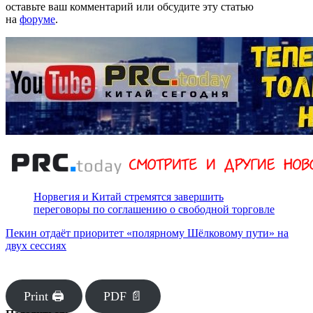
оставьте ваш комментарий или обсудите эту статью
на
форуме
.
Норвегия и Китай стремятся завершить
переговоры по соглашению о свободной торговле
Пекин отдаёт приоритет «полярному Шёлковому пути» на
двух сессиях
Print 🖨
PDF 📄