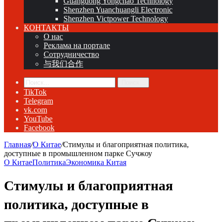
Guangdong Yongchao Technology
Shenzhen Yuanchuangli Electronic
Shenzhen Victpower Technology
КОНТАКТЫ
О нас
Реклама на портале
Сотрудничество
与我们合作
Поиск...
TikTok
Telegram
vk.com
YouTube
Facebook
Главная
/
О Китае
/
Стимулы и благоприятная политика,
доступные в промышленном парке Сучжоу
О Китае
Политика
Экономика Китая
Стимулы и благоприятная
политика, доступные в