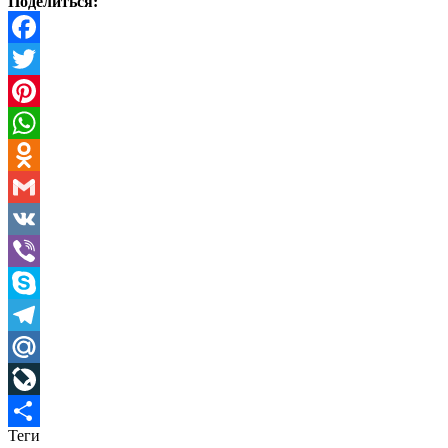
Поделиться:
Facebook
Twitter
Pinterest
WhatsApp
Odnoklassniki
Gmail
VK
Viber
Skype
Telegram
Mail.Ru
LiveJournal
Теги
Отправить