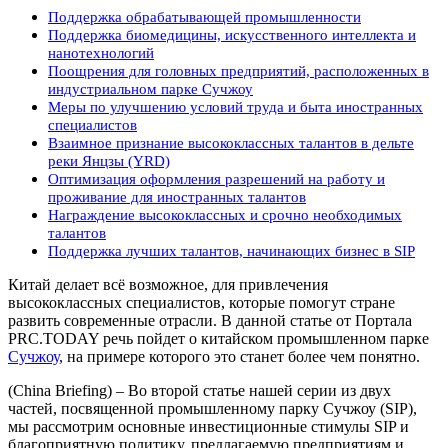
Поддержка обрабатывающей промышленности
Поддержка биомедицины, искусственного интеллекта и
нанотехнологий
Поощрения для головных предприятий, расположенных в
индустриальном парке Сучжоу
Меры по улучшению условий труда и быта иностранных
специалистов
Взаимное признание высококлассных талантов в дельте
реки Янцзы (YRD)
Оптимизация оформления разрешений на работу и
проживание для иностранных талантов
Награждение высококлассных и срочно необходимых
талантов
Поддержка лучших талантов, начинающих бизнес в SIP
Китай делает всё возможное, для привлечения
высококлассных специалистов, которые помогут стране
развить современные отрасли. В данной статье от Портала
PRC.TODAY речь пойдет о китайском промышленном парке
Сучжоу
, на примере которого это станет более чем понятно.
(China Briefing) – Во второй статье нашей серии из двух
частей, посвященной промышленному парку Сучжоу (SIP),
мы рассмотрим основные инвестиционные стимулы SIP и
благоприятную политику, предлагаемую предприятиям и