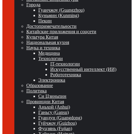
Города
Гуанчжоу (Guangzhou)
Куньмин (Kunming)
Пекин
Достопримечательности
Китайские приложения и соцсети
Культура Китая
Национальная кухня
Наука и техника
Медицина
Технологии
IT-технологии
Искусственный интеллект (ИИ)
Робототехника
Электроника
Образование
Политика
Си Цзиньпин
Провинции Китая
Аньхой (Anhui)
Ганьсу (Gansu)
Гуандун (Guangdong)
Гуйчжоу (Guizhou)
Фуцзянь (Fujian)
Хайнань (Hainan)