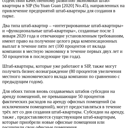
содействии качественному развитию экономики штаб-
квартиры в SIP (Su Yuan Guan [2020] No.45), направленных на
привлечение предприятий штаб-квартиры для создания в
парке.
Два типа штаб-квартир – «интегрированные штаб-квартиры»
и «функциональные штаб-квартиры», созданные после 1
января 2020 года и отвечающие установленным требованиям,
имеют право на получение целого ряда компенсационных
выплат в течение пяти лет (100 процентов от вклада
компании в местную экономику в течение первых двух лет и
50 процентов в последующие три года).
Штаб-квартиры, которые уже работают в SIP, также могут
получить бизнес-вознаграждение (80 процентов увеличения
местного экономического вклада компании по сравнению с
предыдущим годом).
Для обоих типов вновь создаваемых штабов субсидии на
аренду помещений, не превышающие 50 процентов
фактических расходов на аренду офисных помещений (за
исключением помещений), могут предоставляться в течение
трёх лет со дня создания штаб-квартиры. Субсидии на аренду,
также , предоставляются существующим штаб-квартирам,
которые приобрели новые офисные помещения или
расширили свои офисные помещения.