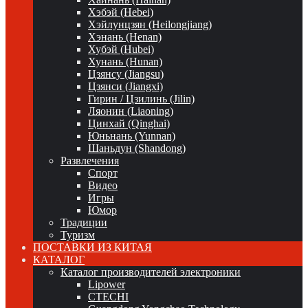
Хэбэй (Hebei)
Хэйлунцзян (Heilongjiang)
Хэнань (Henan)
Хубэй (Hubei)
Хунань (Hunan)
Цзянсу (Jiangsu)
Цзянси (Jiangxi)
Гирин / Цзилинь (Jilin)
Ляонин (Liaoning)
Цинхай (Qinghai)
Юньнань (Yunnan)
Шаньдун (Shandong)
Развлечения
Спорт
Видео
Игры
Юмор
Традиции
Туризм
ПОСТАВКИ ИЗ КИТАЯ
КАТАЛОГ
Каталог производителей электроники
Lipower
CTECHI