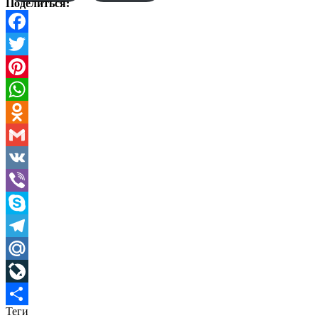
Поделиться:
Facebook
Twitter
Pinterest
WhatsApp
Odnoklassniki
Gmail
VK
Viber
Skype
Telegram
Mail.Ru
LiveJournal
Теги
Отправить