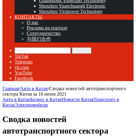
Guangdong Yongchao Technology
Shenzhen Yuanchuangli Electronic
Shenzhen Victpower Technology
КОНТАКТЫ
О нас
Реклама на портале
Сотрудничество
与我们合作
Поиск...
TikTok
Telegram
vk.com
YouTube
Facebook
Главная
/
Авто в Китае
/
Сводка новостей автотранспортного
сектора Китая за 16 июня 2021
Авто в Китае
Бизнес в Китае
Новости Китая
Транспорт в
Китае
Электромобили
Сводка новостей
автотранспортного сектора