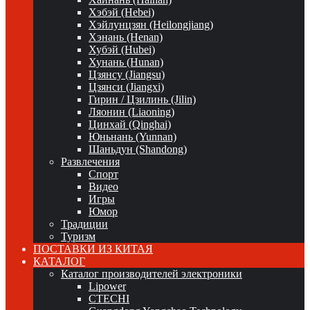
Хэбэй (Hebei)
Хэйлунцзян (Heilongjiang)
Хэнань (Henan)
Хубэй (Hubei)
Хунань (Hunan)
Цзянсу (Jiangsu)
Цзянси (Jiangxi)
Гирин / Цзилинь (Jilin)
Ляонин (Liaoning)
Цинхай (Qinghai)
Юньнань (Yunnan)
Шаньдун (Shandong)
Развлечения
Спорт
Видео
Игры
Юмор
Традиции
Туризм
ПОСТАВКИ ИЗ КИТАЯ
КАТАЛОГ
Каталог производителей электроники
Lipower
CTECHI