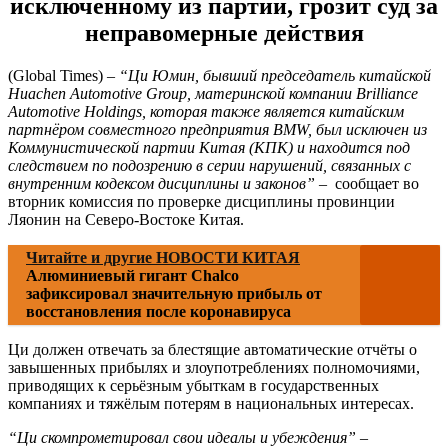
исключенному из партии, грозит суд за
неправомерные действия
(Global Times) –
“Ци Юмин, бывший председатель китайской
Huachen Automotive Group, материнской компании Brilliance
Automotive Holdings, которая также является китайским
партнёром совместного предприятия BMW, был исключен из
Коммунистической партии Китая (КПК) и находится под
следствием по подозрению в серии нарушений, связанных с
внутренним кодексом дисциплины и законов”
– сообщает во
вторник комиссия по проверке дисциплины провинции
Ляонин на Северо-Востоке Китая.
Читайте и другие НОВОСТИ КИТАЯ
Алюминиевый гигант Chalco
зафиксировал значительную прибыль от
восстановления после коронавируса
Ци должен отвечать за блестящие автоматические отчёты о
завышенных прибылях и злоупотреблениях полномочиями,
приводящих к серьёзным убыткам в государственных
компаниях и тяжёлым потерям в национальных интересах.
“Ци скомпрометировал свои идеалы и убеждения”
–