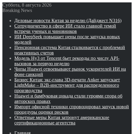
Суббота, 8 августа 2026
Breaking News
Деловые новости Китая за неделю (Дайджест N316)
Сотрудничество в сфере ИИ стало главной темой
встречи ученых и чиновников
ИИ DeepSeek повышает цены после запуска новых
моделей
Пенсионная система Китая сталкивается с проблемой
неактивных счетов
Модель Hy3 от Tencent бьет рекорды по числу API-
вызовов за первую неделю
Чипы Huawei отвоевывают рынок ускорителей ИИ на
фоне санкций
Бизнес Китая: экс-глава 3D-печати Anker запускает
LightMake – B2B-инструмент для распределенного
производства
Huawei и бамбуковая цикада стали героями спора об
авторских правах
Импорт офисной техники спровоцировал запуск новой
процедуры оценки рисков
Ответные меры Китая затронут американские
сертификационные агентства
Главная