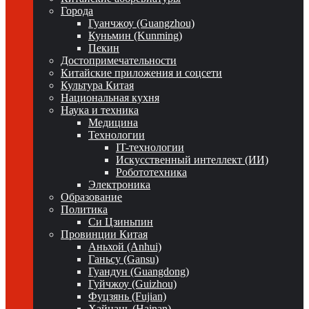
Города
Гуанчжоу (Guangzhou)
Куньмин (Kunming)
Пекин
Достопримечательности
Китайские приложения и соцсети
Культура Китая
Национальная кухня
Наука и техника
Медицина
Технологии
IT-технологии
Искусственный интеллект (ИИ)
Робототехника
Электроника
Образование
Политика
Си Цзиньпин
Провинции Китая
Аньхой (Anhui)
Ганьсу (Gansu)
Гуандун (Guangdong)
Гуйчжоу (Guizhou)
Фуцзянь (Fujian)
Хайнань (Hainan)