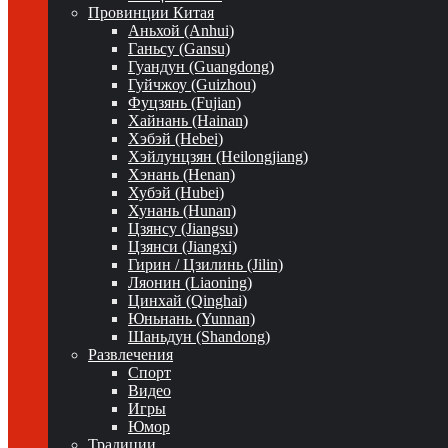
Провинции Китая
Аньхой (Anhui)
Ганьсу (Gansu)
Гуандун (Guangdong)
Гуйчжоу (Guizhou)
Фуцзянь (Fujian)
Хайнань (Hainan)
Хэбэй (Hebei)
Хэйлунцзян (Heilongjiang)
Хэнань (Henan)
Хубэй (Hubei)
Хунань (Hunan)
Цзянсу (Jiangsu)
Цзянси (Jiangxi)
Гирин / Цзилинь (Jilin)
Ляонин (Liaoning)
Цинхай (Qinghai)
Юньнань (Yunnan)
Шаньдун (Shandong)
Развлечения
Спорт
Видео
Игры
Юмор
Традиции