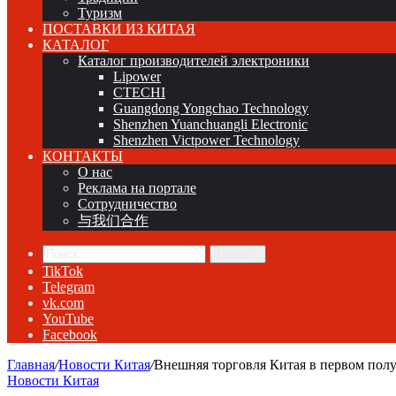
Туризм
ПОСТАВКИ ИЗ КИТАЯ
КАТАЛОГ
Каталог производителей электроники
Lipower
CTECHI
Guangdong Yongchao Technology
Shenzhen Yuanchuangli Electronic
Shenzhen Victpower Technology
КОНТАКТЫ
О нас
Реклама на портале
Сотрудничество
与我们合作
Поиск...
TikTok
Telegram
vk.com
YouTube
Facebook
Главная
/
Новости Китая
/
Внешняя торговля Китая в первом пол
Новости Китая