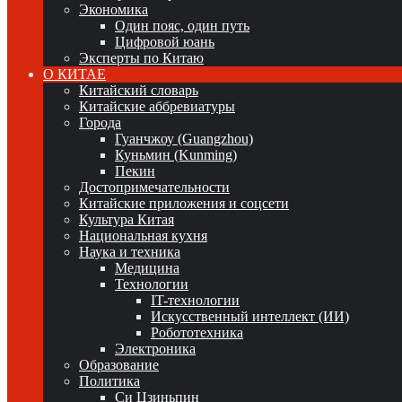
Экономика
Один пояс, один путь
Цифровой юань
Эксперты по Китаю
О КИТАЕ
Китайский словарь
Китайские аббревиатуры
Города
Гуанчжоу (Guangzhou)
Куньмин (Kunming)
Пекин
Достопримечательности
Китайские приложения и соцсети
Культура Китая
Национальная кухня
Наука и техника
Медицина
Технологии
IT-технологии
Искусственный интеллект (ИИ)
Робототехника
Электроника
Образование
Политика
Си Цзиньпин