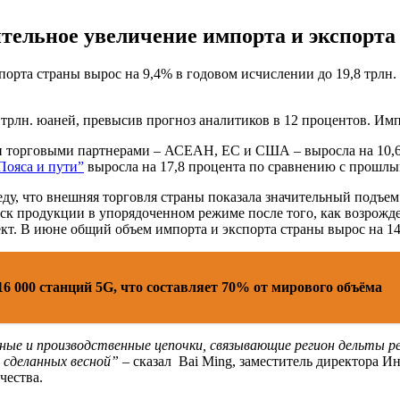
тельное увеличение импорта и экспорта
орта страны вырос на 9,4% в годовом исчислении до 19,8 трлн. ю
4 трлн. юаней, превысив прогноз аналитиков в 12 процентов. Им
и торговыми партнерами – АСЕАН, ЕС и США – выросла на 10,6 п
Пояса и пути”
выросла на 17,8 процента по сравнению с прошлы
еду, что внешняя торговля страны показала значительный подъем
к продукции в упорядоченном режиме после того, как возрожден
кт. В июне общий объем импорта и экспорта страны вырос на 14
16 000 станций 5G, что составляет 70% от мирового объёма
е и производственные цепочки, связывающие регион дельты рек
, сделанных весной”
– сказал Bai Ming, заместитель директора 
чества.