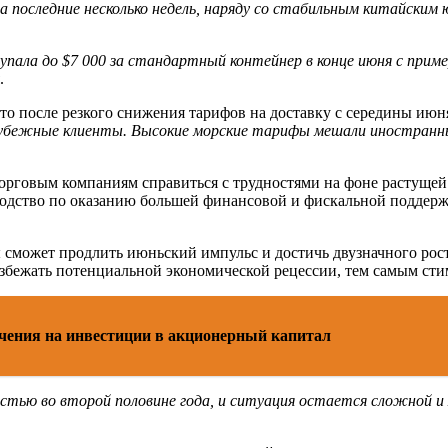
 последние несколько недель, наряду со стабильным китайским 
ала до $7 000 за стандартный контейнер в конце июня с пример
.
 после резкого снижения тарифов на доставку с середины июня 
арубежные клиенты. Высокие морские тарифы мешали иностранны
торговым компаниям справиться с трудностями на фоне растущ
оводство по оказанию большей финансовой и фискальной поддер
ны сможет продлить июньский импульс и достичь двузначного рос
избежать потенциальной экономической рецессии, тем самым ст
чения на инвестиции в акционерный капитал
стью во второй половине года, и ситуация остается сложной и