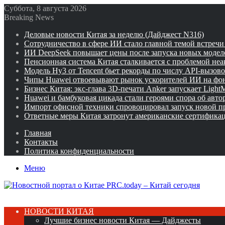
Суббота, 8 августа 2026
Breaking News
Деловые новости Китая за неделю (Дайджест N316)
Сотрудничество в сфере ИИ стало главной темой встреч
ИИ DeepSeek повышает цены после запуска новых модел
Пенсионная система Китая сталкивается с проблемой не
Модель Hy3 от Tencent бьет рекорды по числу API-вызов
Чипы Huawei отвоевывают рынок ускорителей ИИ на фо
Бизнес Китая: экс-глава 3D-печати Anker запускает Ligh
Huawei и бамбуковая цикада стали героями спора об авто
Импорт офисной техники спровоцировал запуск новой п
Ответные меры Китая затронут американские сертифика
Главная
Контакты
Политика конфиденциальности
Меню
НОВОСТИ КИТАЯ
Лучшие бизнес новости Китая — Дайджесты