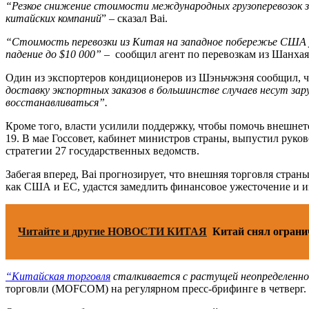
“Резкое снижение стоимости международных грузоперевозок за
китайских компаний
” – сказал Bai.
“Стоимость перевозки из Китая на западное побережье США уп
падение до $10 000”
– сообщил агент по перевозкам из Шанхая
Один из экспортеров кондиционеров из Шэньчжэня сообщил, что
доставку экспортных заказов в большинстве случаев несут з
восстанавливаться”.
Кроме того, власти усилили поддержку, чтобы помочь внешне
19. В мае Госсовет, кабинет министров страны, выпустил рук
стратегии 27 государственных ведомств.
Забегая вперед, Bai прогнозирует, что внешняя торговля стра
как США и ЕС, удастся замедлить финансовое ужесточение и 
Читайте и другие НОВОСТИ КИТАЯ
Китай снял ограни
“Китайская торговля
сталкивается с растущей неопределенно
торговли (MOFCOM) на регулярном пресс-брифинге в четверг.