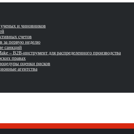
и ученых и чиновников
ей
активных счетов
ов за первую неделю
не санкций
tMake – B2B-инструмент для распределенного производства
рских правах
роцедуры оценки рисков
ционные агентства