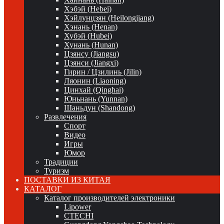
Хэбэй (Hebei)
Хэйлунцзян (Heilongjiang)
Хэнань (Henan)
Хубэй (Hubei)
Хунань (Hunan)
Цзянсу (Jiangsu)
Цзянси (Jiangxi)
Гирин / Цзилинь (Jilin)
Ляонин (Liaoning)
Цинхай (Qinghai)
Юньнань (Yunnan)
Шаньдун (Shandong)
Развлечения
Спорт
Видео
Игры
Юмор
Традиции
Туризм
ПОСТАВКИ ИЗ КИТАЯ
КАТАЛОГ
Каталог производителей электроники
Lipower
CTECHI