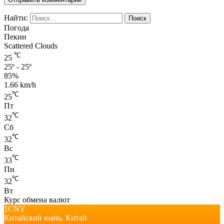
Найти:
Погода
Пекин
Scattered Clouds
℃
25
25º - 25º
85%
1.66 km/h
℃
25
Пт
℃
32
Сб
℃
32
Вс
℃
33
Пн
℃
32
Вт
Курс обмена валют
1CNY
Китайский юань.
Китай