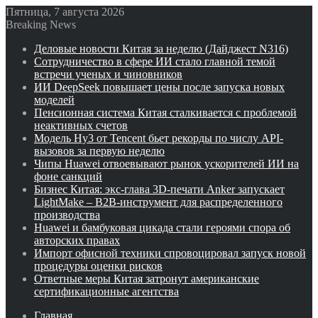
Пятница, 7 августа 2026
Breaking News
Деловые новости Китая за неделю (Дайджест N316)
Сотрудничество в сфере ИИ стало главной темой
встречи ученых и чиновников
ИИ DeepSeek повышает цены после запуска новых
моделей
Пенсионная система Китая сталкивается с проблемой
неактивных счетов
Модель Hy3 от Tencent бьет рекорды по числу API-
вызовов за первую неделю
Чипы Huawei отвоевывают рынок ускорителей ИИ на
фоне санкций
Бизнес Китая: экс-глава 3D-печати Anker запускает
LightMake – B2B-инструмент для распределенного
производства
Huawei и бамбуковая цикада стали героями спора об
авторских правах
Импорт офисной техники спровоцировал запуск новой
процедуры оценки рисков
Ответные меры Китая затронут американские
сертификационные агентства
Главная