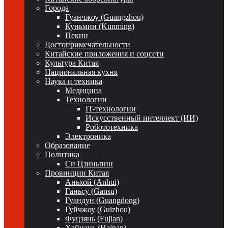
Города
Гуанчжоу (Guangzhou)
Куньмин (Kunming)
Пекин
Достопримечательности
Китайские приложения и соцсети
Культура Китая
Национальная кухня
Наука и техника
Медицина
Технологии
IT-технологии
Искусственный интеллект (ИИ)
Робототехника
Электроника
Образование
Политика
Си Цзиньпин
Провинции Китая
Аньхой (Anhui)
Ганьсу (Gansu)
Гуандун (Guangdong)
Гуйчжоу (Guizhou)
Фуцзянь (Fujian)
Хайнань (Hainan)