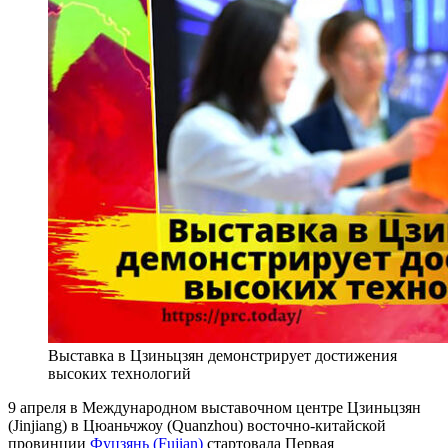
Выставка в Цзиньцзян демонстрирует достижения
высоких технологий
9 апреля в Международном выставочном центре Цзиньцзян
(Jinjiang) в Цюаньчжоу (Quanzhou) восточно-китайской
провинции
Фуцзянь (Fujian)
стартовала Первая