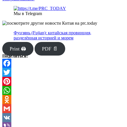
Мы в Telegram
Фуцзянь (Fujian): китайская провинция,
разделённая историей и морем
Print 🖨
PDF 📄
Поделиться:
Facebook
Twitter
Pinterest
WhatsApp
Odnoklassniki
Gmail
VK