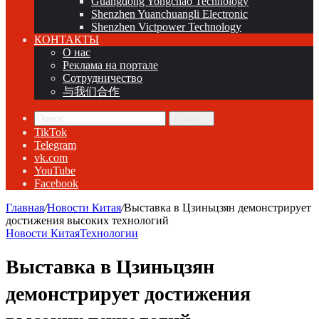
Guangdong Yongchao Technology
Shenzhen Yuanchuangli Electronic
Shenzhen Victpower Technology
КОНТАКТЫ
О нас
Реклама на портале
Сотрудничество
与我们合作
Поиск...
TikTok
Telegram
vk.com
YouTube
Facebook
Главная
/
Новости Китая
/
Выставка в Цзиньцзян демонстрирует
достижения высоких технологий
Новости Китая
Технологии
Выставка в Цзиньцзян
демонстрирует достижения