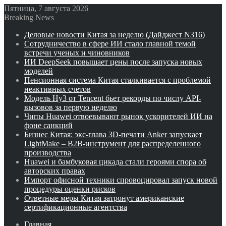
Пятница, 7 августа 2026
Breaking News
Деловые новости Китая за неделю (Дайджест N316)
Сотрудничество в сфере ИИ стало главной темой
встречи ученых и чиновников
ИИ DeepSeek повышает цены после запуска новых
моделей
Пенсионная система Китая сталкивается с проблемой
неактивных счетов
Модель Hy3 от Tencent бьет рекорды по числу API-
вызовов за первую неделю
Чипы Huawei отвоевывают рынок ускорителей ИИ на
фоне санкций
Бизнес Китая: экс-глава 3D-печати Anker запускает
LightMake – B2B-инструмент для распределенного
производства
Huawei и бамбуковая цикада стали героями спора об
авторских правах
Импорт офисной техники спровоцировал запуск новой
процедуры оценки рисков
Ответные меры Китая затронут американские
сертификационные агентства
Главная