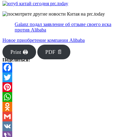
Galanz подал заявление об отзыве своего иска
против Alibaba
Новое приобретение компании Alibaba
Print 🖨
PDF 📄
Поделиться:
Facebook
Twitter
Pinterest
WhatsApp
Odnoklassniki
Gmail
VK