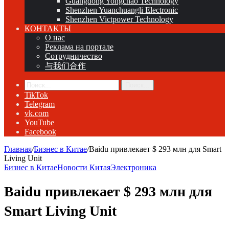
Guangdong Yongchao Technology
Shenzhen Yuanchuangli Electronic
Shenzhen Victpower Technology
КОНТАКТЫ
О нас
Реклама на портале
Сотрудничество
与我们合作
Поиск...
TikTok
Telegram
vk.com
YouTube
Facebook
Главная
/
Бизнес в Китае
/
Baidu привлекает $ 293 млн для Smart
Living Unit
Бизнес в Китае
Новости Китая
Электроника
Baidu привлекает $ 293 млн для
Smart Living Unit