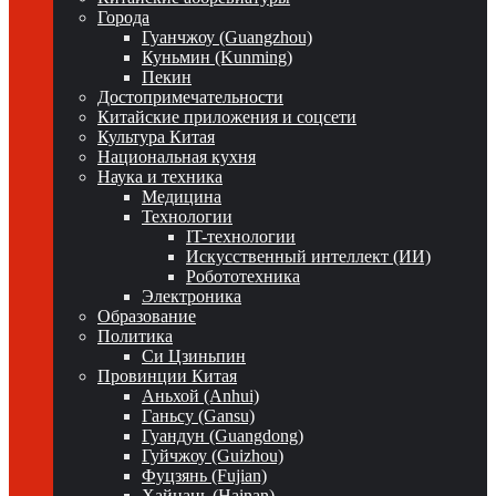
Города
Гуанчжоу (Guangzhou)
Куньмин (Kunming)
Пекин
Достопримечательности
Китайские приложения и соцсети
Культура Китая
Национальная кухня
Наука и техника
Медицина
Технологии
IT-технологии
Искусственный интеллект (ИИ)
Робототехника
Электроника
Образование
Политика
Си Цзиньпин
Провинции Китая
Аньхой (Anhui)
Ганьсу (Gansu)
Гуандун (Guangdong)
Гуйчжоу (Guizhou)
Фуцзянь (Fujian)
Хайнань (Hainan)