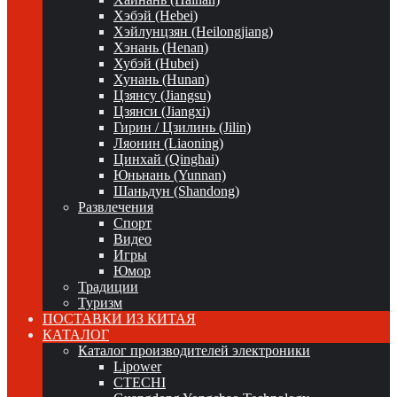
Хэбэй (Hebei)
Хэйлунцзян (Heilongjiang)
Хэнань (Henan)
Хубэй (Hubei)
Хунань (Hunan)
Цзянсу (Jiangsu)
Цзянси (Jiangxi)
Гирин / Цзилинь (Jilin)
Ляонин (Liaoning)
Цинхай (Qinghai)
Юньнань (Yunnan)
Шаньдун (Shandong)
Развлечения
Спорт
Видео
Игры
Юмор
Традиции
Туризм
ПОСТАВКИ ИЗ КИТАЯ
КАТАЛОГ
Каталог производителей электроники
Lipower
CTECHI