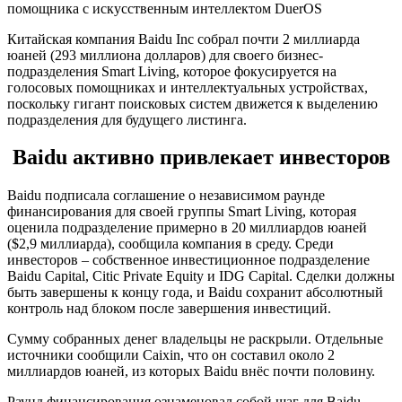
помощника с искусственным интеллектом DuerOS
Китайская компания Baidu Inc собрал почти 2 миллиарда
юаней (293 миллиона долларов) для своего бизнес-
подразделения Smart Living, которое фокусируется на
голосовых помощниках и интеллектуальных устройствах,
поскольку гигант поисковых систем движется к выделению
подразделения для будущего листинга.
Baidu активно привлекает инвесторов
Baidu подписала соглашение о независимом раунде
финансирования для своей группы Smart Living, которая
оценила подразделение примерно в 20 миллиардов юаней
($2,9 миллиарда), сообщила компания в среду. Среди
инвесторов – собственное инвестиционное подразделение
Baidu Capital, Citic Private Equity и IDG Capital. Сделки должны
быть завершены к концу года, и Baidu сохранит абсолютный
контроль над блоком после завершения инвестиций.
Сумму собранных денег владельцы не раскрыли. Отдельные
источники сообщили Caixin, что он составил около 2
миллиардов юаней, из которых Baidu внёс почти половину.
Раунд финансирования ознаменовал собой шаг для Baidu,