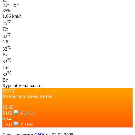
25º - 25º
85%
1.66 km/h
℃
25
Пт
℃
32
Сб
℃
32
Вс
℃
33
Пн
℃
32
Вт
Курс обмена валют
1CNY
Китайский юань.
Китай
=
13,85
RUB
–0,14
%
0,14
USD
–0,16
%
Курсы валют в
CNY
на 03.02.2025