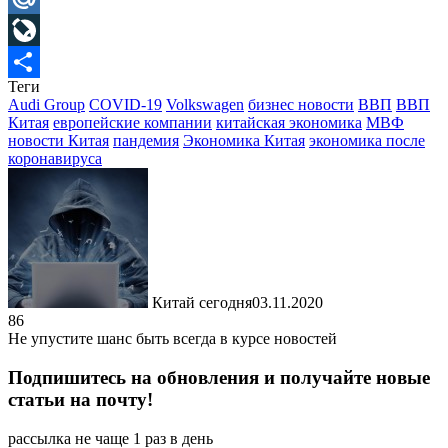
Mail.Ru
LiveJournal
Теги
Отправить
Audi Group
COVID-19
Volkswagen
бизнес новости
ВВП
ВВП
Китая
европейские компании
китайская экономика
МВФ
новости Китая
пандемия
Экономика Китая
экономика после
коронавируса
Китай сегодня
03.11.2020
86
Не упустите шанс быть всегда в курсе новостей
Подпишитесь на обновления и получайте новые
статьи на почту!
рассылка не чаще 1 раз в день