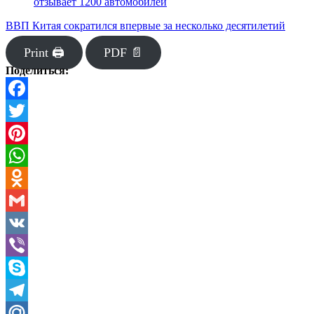
отзывает 1200 автомобилей
ВВП Китая сократился впервые за несколько десятилетий
Print 🖨
PDF 📄
Поделиться:
Facebook
Twitter
Pinterest
WhatsApp
Odnoklassniki
Gmail
VK
Viber
Skype
Telegram