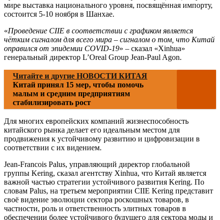
мире выставка национального уровня, посвящённая импорту,
состоится 5-10 ноября в Шанхае.
«
Проведение CIIE в соответствии с графиком является
чётким сигналом для всего мира – сигналом о том, что Китай
оправился от эпидемии COVID-19
» – сказал «Xinhua»
генеральный директор L’Oreal Group Jean-Paul Agon.
Читайте и другие НОВОСТИ КИТАЯ
Китай принял 15 мер, чтобы помочь
малым и средним предприятиям
стабилизировать рост
Для многих европейских компаний жизнеспособность
китайского рынка делает его идеальным местом для
продвижения к устойчивому развитию и цифровизации в
соответствии с их видением.
Jean-Francois Palus, управляющий директор глобальной
группы Kering, сказал агентству Xinhua, что Китай является
важной частью стратегии устойчивого развития Kering. По
словам Palus, на третьем мероприятии CIIE Kering представит
своё видение эволюции сектора роскошных товаров, в
частности, роль и ответственность элитных товаров в
обеспечении более устойчивого будущего для сектора моды и