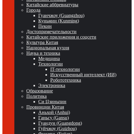
Китайские аббревиатуры
Города
Гуанчжоу (Guangzhou)
Куньмин (Kunming)
Пекин
Достопримечательности
Китайские приложения и соцсети
Культура Китая
Национальная кухня
Наука и техника
Медицина
Технологии
IT-технологии
Искусственный интеллект (ИИ)
Робототехника
Электроника
Образование
Политика
Си Цзиньпин
Провинции Китая
Аньхой (Anhui)
Ганьсу (Gansu)
Гуандун (Guangdong)
Гуйчжоу (Guizhou)
Фуцзянь (Fujian)