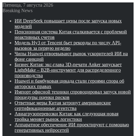
Пятница, 7 августа 2026
Breaking News
ИИ DeepSeek повышает цены после запуска новых
моделей
Пенсионная система Китая сталкивается с проблемой
неактивных счетов
Модель Hy3 от Tencent бьет рекорды по числу API-
вызовов за первую неделю
Чипы Huawei отвоевывают рынок ускорителей ИИ на
фоне санкций
Бизнес Китая: экс-глава 3D-печати Anker запускает
LightMake – B2B-инструмент для распределенного
производства
Huawei и бамбуковая цикада стали героями спора об
авторских правах
Импорт офисной техники спровоцировал запуск новой
процедуры оценки рисков
Ответные меры Китая затронут американские
сертификационные агентства
Авиагрузоперевозки Китая: как следующая новая
тройка меняет рынок логистики
Аппаратное обеспечение ИИ проектируют с помощью
генеративных нейросетей