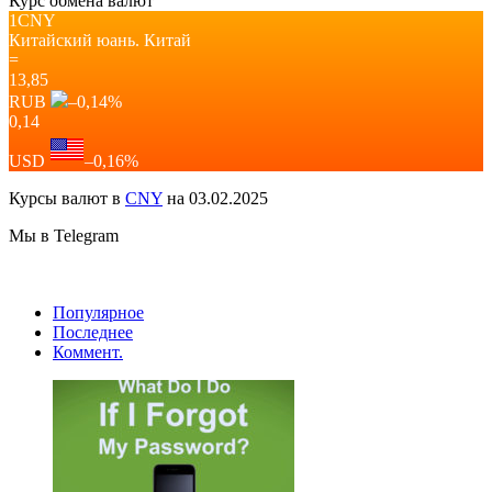
Курс обмена валют
1CNY
Китайский юань.
Китай
=
13,85
RUB
–0,14
%
0,14
USD
–0,16
%
Курсы валют в
CNY
на 03.02.2025
Мы в Telegram
Популярное
Последнее
Коммент.