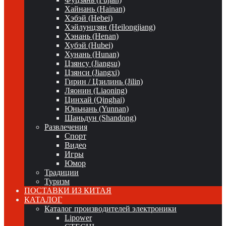
Хайнань (Hainan)
Хэбэй (Hebei)
Хэйлунцзян (Heilongjiang)
Хэнань (Henan)
Хубэй (Hubei)
Хунань (Hunan)
Цзянсу (Jiangsu)
Цзянси (Jiangxi)
Гирин / Цзилинь (Jilin)
Ляонин (Liaoning)
Цинхай (Qinghai)
Юньнань (Yunnan)
Шаньдун (Shandong)
Развлечения
Спорт
Видео
Игры
Юмор
Традиции
Туризм
ПОСТАВКИ ИЗ КИТАЯ
КАТАЛОГ
Каталог производителей электроники
Lipower