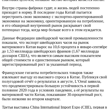
Внутри страны фабрики гудят, и жизнь людей постепенно
приходит в норму. В последние годы Китай пытается
перестроить свою экономику с экспортно-ориентированной
экономики на экономику, ориентированную на потребление,
и его обширный внутренний рынок раскрывает свой
потенциал тогда, когда мир больше всего в этом нуждается.
Данные Федерации швейцарской часовой промышленности
показали, что экспорт швейцарских часов на рынок
материкового Китая вырос на 10,6 процента в январе-сентябре
до 1,53 миллиарда швейцарских франков (1,67 миллиарда
долларов США), что является самым высоким показателем
общей стоимости и единственным рынком, который
зарегистрированный рост за указанный период.
Французские гиганты потребительских товаров также
извлекают выгоду из высокого спроса в Китае. Публикуя свой
полугодовой отчёт о результатах в августе, L’Oreal заявила,
что продемонстрировала большую устойчивость в первой
половине 2020 года в условиях пандемии, а её результаты на
материковой части Китая, показавшие 30-процентный рост,
были низкими во втором квартале.
Третья выставка China International Import Expo (CIIE), первая в