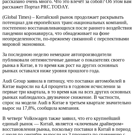
рассказано очень много. Что это влечёт за собой? Об этом вам
расскажет Портал PRC.TODAY.
(Global Times) – Китайский рынок продолжает раскрывать
потенциал для европейских транс-национальных компаний,
постепенно восстанавливающихся после раннего воздействия
пандемии коронавируса, что обнадеживает на фоне
неопределенности, по-прежнему связанной с перспективами
мировой экономики.
За последнюю неделю немецкие автопроизводители
публиковали оптимистичные данные о показателях своего
рынка в Китае, в то время как рост на других основных
рынках оставался ниже уровня прошлого года.
Audi Group заявила в пятницу, что поставки автомобилей в
Китае выросли на 4,4 процента в годовом исчислении за
первые три квартала, в то время как на всех других основных
рынках наблюдалось двузначное снижение. В частности,
спрос на модели Audi в Китае в третьем квартале значительно
вырос на 17,8%, сообщила компания.
В четверг Volkswagen также заявил, что его крупнейший
единый рынок — Китай, является «ключевым драйвером»
восстановления рынка, поскольку поставки в Китай в период
с июля по сентябрь выросли на 3 процента по сравнению с