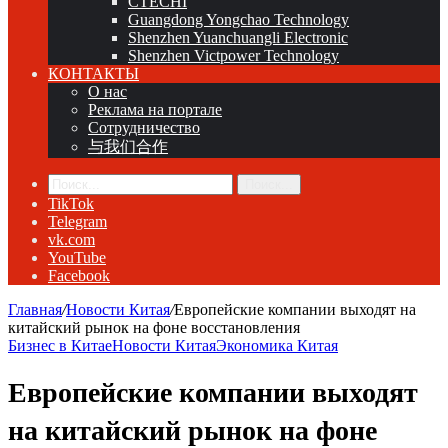
CTECHI
Guangdong Yongchao Technology
Shenzhen Yuanchuangli Electronic
Shenzhen Victpower Technology
КОНТАКТЫ
О нас
Реклама на портале
Сотрудничество
与我们合作
Поиск...
TikTok
Telegram
vk.com
YouTube
Facebook
Главная
/
Новости Китая
/
Европейские компании выходят на
китайский рынок на фоне восстановления
Бизнес в Китае
Новости Китая
Экономика Китая
Европейские компании выходят
на китайский рынок на фоне