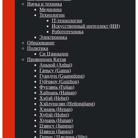
Наука и техника
Медицина
Технологии
IT-технологии
Искусственный интеллект (ИИ)
Робототехника
Электроника
Образование
Политика
Си Цзиньпин
Провинции Китая
Аньхой (Anhui)
Ганьсу (Gansu)
Гуандун (Guangdong)
Гуйчжоу (Guizhou)
Фуцзянь (Fujian)
Хайнань (Hainan)
Хэбэй (Hebei)
Хэйлунцзян (Heilongjiang)
Хэнань (Henan)
Хубэй (Hubei)
Хунань (Hunan)
Цзянсу (Jiangsu)
Цзянси (Jiangxi)
Гирин / Цзилинь (Jilin)