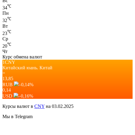
Вс
℃
34
Пн
℃
32
Вт
℃
23
Ср
℃
20
Чт
Курс обмена валют
1CNY
Китайский юань.
Китай
=
13,85
RUB
–0,14
%
0,14
USD
–0,16
%
Курсы валют в
CNY
на 03.02.2025
Мы в Telegram