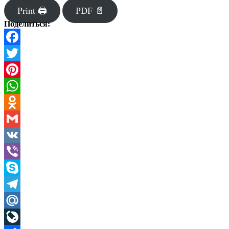
Print 🖨
PDF 📄
Поделиться:
Facebook
Twitter
Pinterest
WhatsApp
Odnoklassniki
Gmail
VK
Viber
Skype
Telegram
Mail.Ru