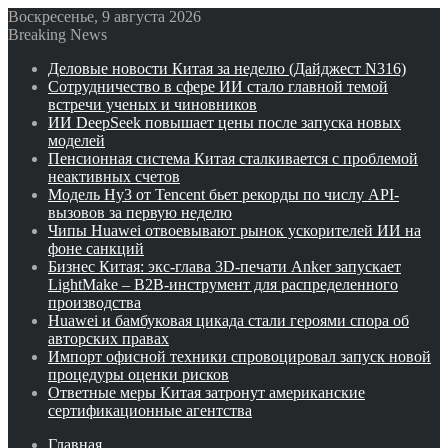
Воскресенье, 9 августа 2026
Breaking News
Деловые новости Китая за неделю (Дайджест N316)
Сотрудничество в сфере ИИ стало главной темой
встречи ученых и чиновников
ИИ DeepSeek повышает цены после запуска новых
моделей
Пенсионная система Китая сталкивается с проблемой
неактивных счетов
Модель Hy3 от Tencent бьет рекорды по числу API-
вызовов за первую неделю
Чипы Huawei отвоевывают рынок ускорителей ИИ на
фоне санкций
Бизнес Китая: экс-глава 3D-печати Anker запускает
LightMake – B2B-инструмент для распределенного
производства
Huawei и бамбуковая цикада стали героями спора об
авторских правах
Импорт офисной техники спровоцировал запуск новой
процедуры оценки рисков
Ответные меры Китая затронут американские
сертификационные агентства
Главная