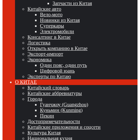
Запчасти из Китая
Китайские авто
Вело-мото
Новинки из Китая
Суперкары
Электромобили
Консалтинг в Китае
Логистика
Открыть компанию в Китае
Экспорт-импорт
Экономика
Один пояс, один путь
Цифровой юань
Эксперты по Китаю
О КИТАЕ
Китайский словарь
Китайские аббревиатуры
Города
Гуанчжоу (Guangzhou)
Куньмин (Kunming)
Пекин
Достопримечательности
Китайские приложения и соцсети
Культура Китая
Национальная кухня