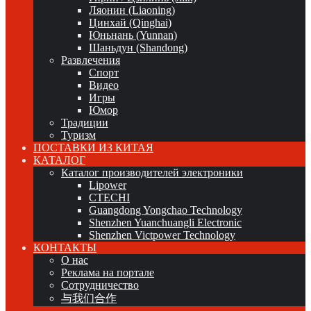
Ляонин (Liaoning)
Цинхай (Qinghai)
Юньнань (Yunnan)
Шаньдун (Shandong)
Развлечения
Спорт
Видео
Игры
Юмор
Традиции
Туризм
ПОСТАВКИ ИЗ КИТАЯ
КАТАЛОГ
Каталог производителей электроники
Lipower
CTECHI
Guangdong Yongchao Technology
Shenzhen Yuanchuangli Electronic
Shenzhen Victpower Technology
КОНТАКТЫ
О нас
Реклама на портале
Сотрудничество
与我们合作