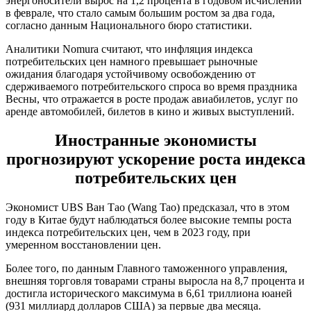
энергоносители вырос на 1,2 процента в годовом исчислении
в феврале, что стало самым большим ростом за два года,
согласно данным Национального бюро статистики.
Аналитики Nomura считают, что инфляция индекса
потребительских цен намного превышает рыночные
ожидания благодаря устойчивому освобождению от
сдерживаемого потребительского спроса во время праздника
Весны, что отражается в росте продаж авиабилетов, услуг по
аренде автомобилей, билетов в кино и живых выступлений.
Иностранные экономисты
прогнозируют ускорение роста индекса
потребительских цен
Экономист UBS Ван Тао (Wang Tao) предсказал, что в этом
году в Китае будут наблюдаться более высокие темпы роста
индекса потребительских цен, чем в 2023 году, при
умеренном восстановлении цен.
Более того, по данным Главного таможенного управления,
внешняя торговля товарами страны выросла на 8,7 процента и
достигла исторического максимума в 6,61 триллиона юаней
(931 миллиард долларов США) за первые два месяца.