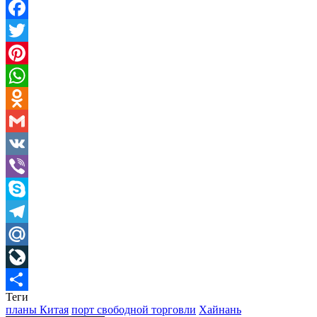
Facebook
Twitter
Pinterest
WhatsApp
Odnoklassniki
Gmail
VK
Viber
Skype
Telegram
Mail.Ru
LiveJournal
Теги
Отправить
планы Китая
порт свободной торговли
Хайнань