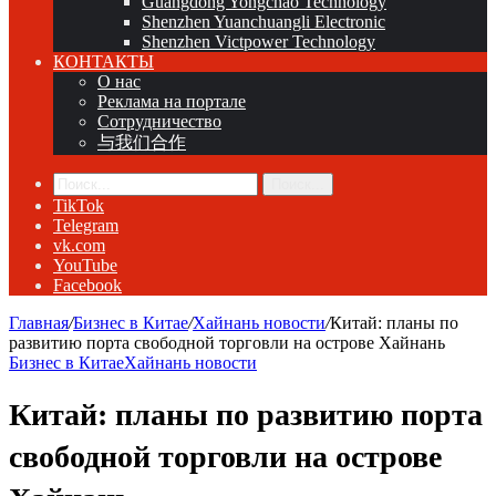
Guangdong Yongchao Technology
Shenzhen Yuanchuangli Electronic
Shenzhen Victpower Technology
КОНТАКТЫ
О нас
Реклама на портале
Сотрудничество
与我们合作
Поиск...
TikTok
Telegram
vk.com
YouTube
Facebook
Главная
/
Бизнес в Китае
/
Хайнань новости
/
Китай: планы по
развитию порта свободной торговли на острове Хайнань
Бизнес в Китае
Хайнань новости
Китай: планы по развитию порта
свободной торговли на острове