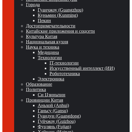
Города
Гуанчжоу (Guangzhou)
Куньмин (Kunming)
Пекин
Достопримечательности
Китайские приложения и соцсети
Культура Китая
Национальная кухня
Наука и техника
Медицина
Технологии
IT-технологии
Искусственный интеллект (ИИ)
Робототехника
Электроника
Образование
Политика
Си Цзиньпин
Провинции Китая
Аньхой (Anhui)
Ганьсу (Gansu)
Гуандун (Guangdong)
Гуйчжоу (Guizhou)
Фуцзянь (Fujian)
Хайнань (Hainan)