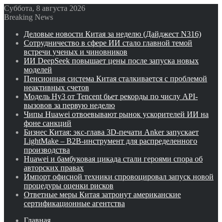
Суббота, 8 августа 2026
Breaking News
Деловые новости Китая за неделю (Дайджест N316)
Сотрудничество в сфере ИИ стало главной темой
встречи ученых и чиновников
ИИ DeepSeek повышает цены после запуска новых
моделей
Пенсионная система Китая сталкивается с проблемой
неактивных счетов
Модель Hy3 от Tencent бьет рекорды по числу API-
вызовов за первую неделю
Чипы Huawei отвоевывают рынок ускорителей ИИ на
фоне санкций
Бизнес Китая: экс-глава 3D-печати Anker запускает
LightMake – B2B-инструмент для распределенного
производства
Huawei и бамбуковая цикада стали героями спора об
авторских правах
Импорт офисной техники спровоцировал запуск новой
процедуры оценки рисков
Ответные меры Китая затронут американские
сертификационные агентства
Главная