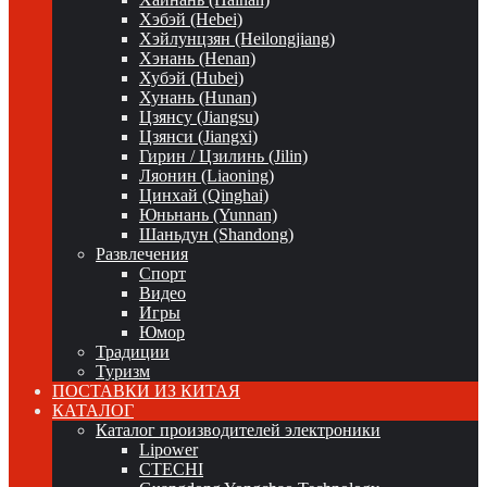
Хэбэй (Hebei)
Хэйлунцзян (Heilongjiang)
Хэнань (Henan)
Хубэй (Hubei)
Хунань (Hunan)
Цзянсу (Jiangsu)
Цзянси (Jiangxi)
Гирин / Цзилинь (Jilin)
Ляонин (Liaoning)
Цинхай (Qinghai)
Юньнань (Yunnan)
Шаньдун (Shandong)
Развлечения
Спорт
Видео
Игры
Юмор
Традиции
Туризм
ПОСТАВКИ ИЗ КИТАЯ
КАТАЛОГ
Каталог производителей электроники
Lipower
CTECHI