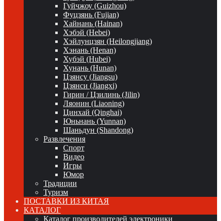
Гуйчжоу (Guizhou)
Фуцзянь (Fujian)
Хайнань (Hainan)
Хэбэй (Hebei)
Хэйлунцзян (Heilongjiang)
Хэнань (Henan)
Хубэй (Hubei)
Хунань (Hunan)
Цзянсу (Jiangsu)
Цзянси (Jiangxi)
Гирин / Цзилинь (Jilin)
Ляонин (Liaoning)
Цинхай (Qinghai)
Юньнань (Yunnan)
Шаньдун (Shandong)
Развлечения
Спорт
Видео
Игры
Юмор
Традиции
Туризм
ПОСТАВКИ ИЗ КИТАЯ
КАТАЛОГ
Каталог производителей электроники