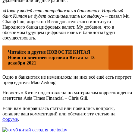
удаленные или бедные районы.
«
Пока у людей есть потребность в банкнотах, Народный
банк Китая не будет останавливать их выдачу
» – сказал Mu
Changchun, директор Исследовательского института
Народного банка цифровых валют. Му добавил, что в
обозримом будущем цифровой юань и банкноты будут
сосуществовать.
Читайте и другие НОВОСТИ КИТАЯ
Новости внешней торговли Китая за 13
декабря 2021
Одно в банкнотах не изменилось: на них всё ещё есть портрет
председателя Mao Zedong.
Новость о Китае подготовлена по материалам корреспондента
агентства Asia Times Financial – Chris Gill.
Если вам понравилась статья или появились вопросы,
оставьте ваш комментарий или обсудите эту статью на
форуме
.