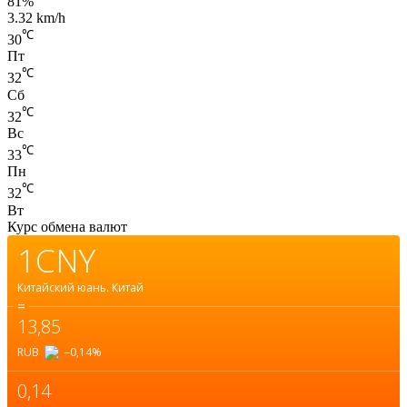
81%
3.32 km/h
℃
30
Пт
℃
32
Сб
℃
32
Вс
℃
33
Пн
℃
32
Вт
Курс обмена валют
1CNY
Китайский юань.
Китай
=
13,85
RUB
–0,14
%
0,14