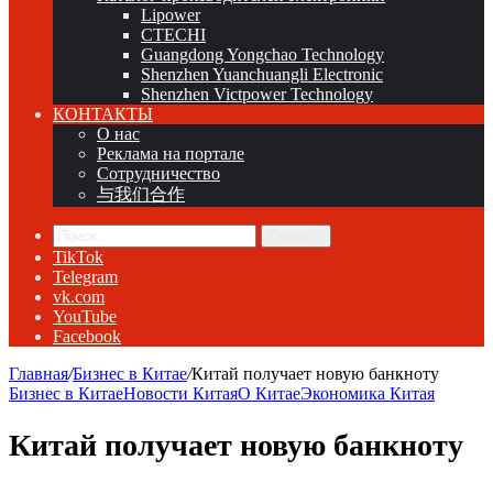
Lipower
CTECHI
Guangdong Yongchao Technology
Shenzhen Yuanchuangli Electronic
Shenzhen Victpower Technology
КОНТАКТЫ
О нас
Реклама на портале
Сотрудничество
与我们合作
Поиск...
TikTok
Telegram
vk.com
YouTube
Facebook
Главная
/
Бизнес в Китае
/
Китай получает новую банкноту
Бизнес в Китае
Новости Китая
О Китае
Экономика Китая
Китай получает новую банкноту