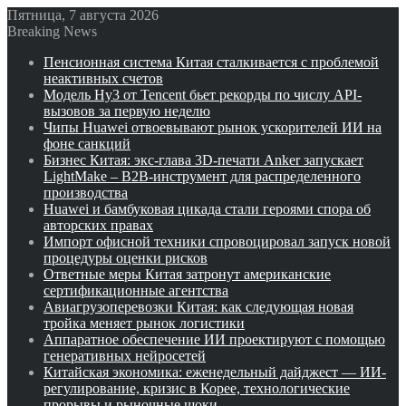
Пятница, 7 августа 2026
Breaking News
Пенсионная система Китая сталкивается с проблемой
неактивных счетов
Модель Hy3 от Tencent бьет рекорды по числу API-
вызовов за первую неделю
Чипы Huawei отвоевывают рынок ускорителей ИИ на
фоне санкций
Бизнес Китая: экс-глава 3D-печати Anker запускает
LightMake – B2B-инструмент для распределенного
производства
Huawei и бамбуковая цикада стали героями спора об
авторских правах
Импорт офисной техники спровоцировал запуск новой
процедуры оценки рисков
Ответные меры Китая затронут американские
сертификационные агентства
Авиагрузоперевозки Китая: как следующая новая
тройка меняет рынок логистики
Аппаратное обеспечение ИИ проектируют с помощью
генеративных нейросетей
Китайская экономика: еженедельный дайджест — ИИ-
регулирование, кризис в Корее, технологические
прорывы и рыночные шоки