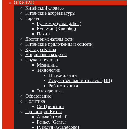
О КИТАЕ
Китайский словарь
Китайские аббревиатуры
Города
Гуанчжоу (Guangzhou)
Куньмин (Kunming)
Пекин
Достопримечательности
Китайские приложения и соцсети
Культура Китая
Национальная кухня
Наука и техника
Медицина
Технологии
IT-технологии
Искусственный интеллект (ИИ)
Робототехника
Электроника
Образование
Политика
Си Цзиньпин
Провинции Китая
Аньхой (Anhui)
Ганьсу (Gansu)
Гуандун (Guangdong)