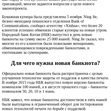
транзакций, многие задаются вопросом о цели нового
законопроекта.
Бумажная купюра была представлена ​​5 ноября. Ning Jie,
бизнес-менеджер пекинского отделения Bank of
Communications, сообщил агентству «Xinhua», что более 20
клиентов успешно обменяли старые купюры на новые утром.
Народный банк Китая (НБК) выпустил в день новые
банкноты на сумму около 25 000 юаней. Ning Jie сказал, что
многие из его клиентов были пожилыми женщинами,
обменивающимися поврежденными банкнотами, и
охотниками за сувенирами.
Для чего нужна новая банкнота?
Официально новая банкнота была распространена с целью
улучшения технологии защиты от подделок и качества печати.
В ноябре 2015 года НБК выпустил новую версию банкноты
номиналом 100 юаней, а в августе прошлого года – банкноты
номиналом 50, 20, 10 и 1 юань.
НБК заявил, что новые банкноты достоинством в пять юаней
были выпущены в ограниченный оборот для тестирования
новых технологий печати по борьбе с подделкой.